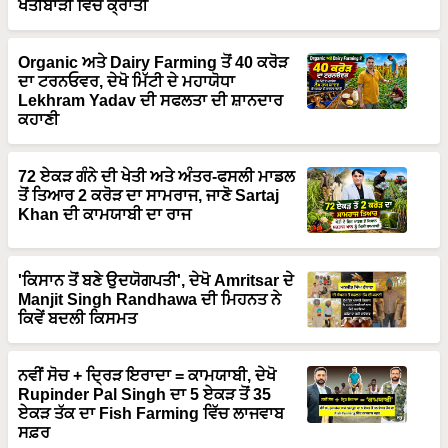
ਖੇਤੀਬਾੜੀ ਵਿੱਚ ਕ੍ਰਾਂਤੀ
Organic ਅਤੇ Dairy Farming ਤੋਂ 40 ਕਰੋੜ
ਦਾ ਟਰਨਓਵਰ, ਦੇਖੋ ਮਿੱਟੀ ਦੇ ਮਹਾਯੋਧਾ
Lekhram Yadav ਦੀ ਸਫਲਤਾ ਦੀ ਸ਼ਾਨਦਾਰ
ਕਹਾਣੀ
72 ਏਕੜ ਗੰਨੇ ਦੀ ਖੇਤੀ ਅਤੇ ਅੰਤਰ-ਫਸਲੀ ਮਾਡਲ
ਤੋਂ ਤਿਆਰ 2 ਕਰੋੜ ਦਾ ਸਾਮਰਾਜ, ਜਾਣੋ Sartaj
Khan ਦੀ ਕਾਮਯਾਬੀ ਦਾ ਰਾਜ
'ਕਿਸਾਨ ਤੋਂ ਬਣੇ ਉਦਯੋਗਪਤੀ', ਦੇਖੋ Amritsar ਦੇ
Manjit Singh Randhawa ਦੀ ਮਿਹਨਤ ਨੇ
ਕਿਵੇਂ ਬਦਲੀ ਕਿਸਮਤ
ਨਵੀਂ ਸੋਚ + ਦ੍ਰਿੜ ਇਰਾਦਾ = ਕਾਮਯਾਬੀ, ਦੇਖੋ
Rupinder Pal Singh ਦਾ 5 ਏਕੜ ਤੋਂ 35
ਏਕੜ ਤੱਕ ਦਾ Fish Farming ਵਿੱਚ ਲਾਜਵਾਬ
ਸਫ਼ਰ