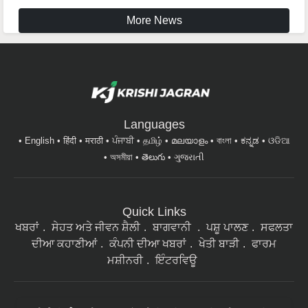
More News
Languages
English
हिंदी
मराठी
ਪੰਜਾਬੀ
தமிழ்
മലയാളം
বাংলা
ಕನ್ನಡ
ଓଡିଆ
অসমীয়া
తెలుగు
ગુજરાતી
Quick Links
ਖਬਰਾਂ
ਸੇਹਤ ਅਤੇ ਜੀਵਨ ਸ਼ੈਲੀ
ਬਾਗਵਾਨੀ
ਪਸ਼ੂ ਪਾਲਣ
ਸਫਲਤਾ
ਦੀਆ ਕਹਾਣੀਆਂ
ਕੰਪਨੀ ਦੀਆ ਖਬਰਾਂ
ਖੇਤੀ ਬਾੜੀ
ਫਾਰਮ
ਮਸ਼ੀਨਰੀ
ਇੰਟਰਵਿਊ