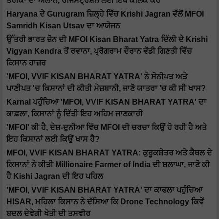
ਤਰੀਕਾਂ ਦਾ ਐਲਾਨ, ਰਜਿਸਟ੍ਰੇਸ਼ਨ ਲਈ ਇੱਥੇ ਕਲਿੱਕ ਕਰੋ
Haryana ਦੇ Gurugram ਜ਼ਿਲ੍ਹੇ ਵਿੱਚ Krishi Jagran ਵੱਲੋਂ MFOI
Samridh Kisan Utsav ਦਾ ਆਯੋਜਨ
ਉੱਤਰੀ ਭਾਰਤ ਜ਼ੋਨ ਦੀ MFOI Kisan Bharat Yatra ਦਿੱਲੀ ਦੇ Krishi
Vigyan Kendra ਤੋਂ ਰਵਾਨਾ, ਪ੍ਰੋਗਰਾਮ ਦੌਰਾਨ ਵੱਡੀ ਗਿਣਤੀ ਵਿੱਚ
ਕਿਸਾਨ ਹਾਜ਼ਰ
'MFOI, VVIF KISAN BHARAT YATRA' ਨੇ ਸੋਨੀਪਤ ਅਤੇ
ਪਾਣੀਪਤ 'ਚ ਕਿਸਾਨਾਂ ਦੀ ਕੀਤੀ ਮੇਜ਼ਬਾਨੀ, ਜਾਣੋ ਯਾਤਰਾ 'ਚ ਕੀ ਸੀ ਖਾਸ?
Karnal ਪਹੁੰਚਿਆ 'MFOI, VVIF KISAN BHARAT YATRA' ਦਾ
ਕਾਫ਼ਲਾ, ਕਿਸਾਨਾਂ ਨੂੰ ਦਿੱਤੀ ਇਹ ਅਹਿਮ ਜਾਣਕਾਰੀ
'MFOI' ਕੀ ਹੈ, ਦੇਸ਼-ਦੁਨੀਆ ਵਿੱਚ MFOI ਦੀ ਚਰਚਾ ਕਿਉਂ ਹੋ ਰਹੀ ਹੈ ਅਤੇ
ਇਹ ਕਿਸਾਨਾਂ ਲਈ ਕਿਉਂ ਖਾਸ ਹੈ?
MFOI, VVIF KISAN BHARAT YATRA: ਕੁਰੂਕਸ਼ੇਤਰ ਅਤੇ ਕੈਥਲ ਦੇ
ਕਿਸਾਨਾਂ ਨੇ ਕੀਤੀ Millionaire Farmer of India ਦੀ ਸ਼ਲਾਘਾ, ਜਾਣੋ ਕੀ
ਹੈ Kishi Jagran ਦੀ ਇਹ ਪਹਿਲ
'MFOI, VVIF KISAN BHARAT YATRA' ਦਾ ਕਾਫਲਾ ਪਹੁੰਚਿਆ
HISAR, ਮਹਿਲਾ ਕਿਸਾਨ ਨੇ ਦੱਸਿਆ ਕਿ Drone Technology ਕਿਵੇਂ
ਬਦਲ ਦੇਵੇਗੀ ਖੇਤੀ ਦੀ ਤਸਵੀਰ