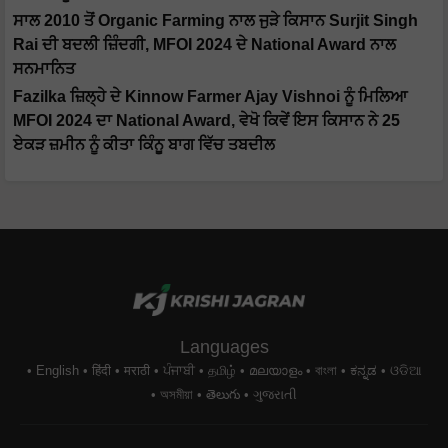
ਸਾਲ 2010 ਤੋਂ Organic Farming ਨਾਲ ਜੁੜੇ ਕਿਸਾਨ Surjit Singh
Rai ਦੀ ਬਦਲੀ ਜ਼ਿੰਦਗੀ, MFOI 2024 ਦੇ National Award ਨਾਲ
ਸਨਮਾਨਿਤ
Fazilka ਜ਼ਿਲ੍ਹੇ ਦੇ Kinnow Farmer Ajay Vishnoi ਨੂੰ ਮਿਲਿਆ
MFOI 2024 ਦਾ National Award, ਵੇਖੋ ਕਿਵੇਂ ਇਸ ਕਿਸਾਨ ਨੇ 25
ਏਕੜ ਜ਼ਮੀਨ ਨੂੰ ਕੀਤਾ ਕਿੰਨੂ ਬਾਗ ਵਿੱਚ ਤਬਦੀਲ
Languages
English
हिंदी
मराठी
ਪੰਜਾਬੀ
தமிழ்
മലയാളം
বাংলা
ಕನ್ನಡ
ଓଡିଆ
অসমীয়া
తెలుగు
ગુજરાતી