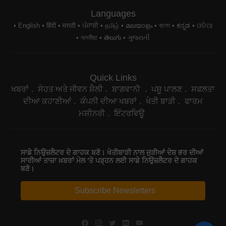
Languages
English
हिंदी
मराठी
ਪੰਜਾਬੀ
தமிழ்
മലയാളം
বাংলা
ಕನ್ನಡ
ଓଡିଆ
অসমীয়া
తెలుగు
ગુજરાતી
Quick Links
ਖਬਰਾਂ
ਸੇਹਤ ਅਤੇ ਜੀਵਨ ਸ਼ੈਲੀ
ਬਾਗਵਾਨੀ
ਪਸ਼ੂ ਪਾਲਣ
ਸਫਲਤਾ
ਦੀਆ ਕਹਾਣੀਆਂ
ਕੰਪਨੀ ਦੀਆ ਖਬਰਾਂ
ਖੇਤੀ ਬਾੜੀ
ਫਾਰਮ
ਮਸ਼ੀਨਰੀ
ਇੰਟਰਵਿਊ
ਸਾਡੇ ਨਿਉਜ਼ਲੈਟਰ ਦੇ ਗਾਹਕ ਬਣੋ। ਖੇਤੀਬਾੜੀ ਨਾਲ ਜੁੜੀਆਂ ਦੇਸ਼ ਭਰ ਦੀਆਂ
ਸਾਰੀਆਂ ਤਾਜ਼ਾ ਖ਼ਬਰਾਂ ਮੇਲ 'ਤੇ ਪੜ੍ਹਨ ਲਈ ਸਾਡੇ ਨਿਉਜ਼ਲੈਟਰ ਦੇ ਗਾਹਕ
ਬਣੋ।
Subscribe Newsletters