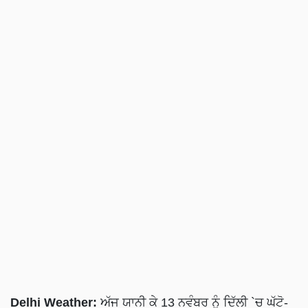
Delhi Weather:
ਅੱਜ ਯਾਨੀ ਕੇ 13 ਨਵੰਬਰ ਨੂੰ ਦਿੱਲੀ `ਚ ਘੱਟੋ-