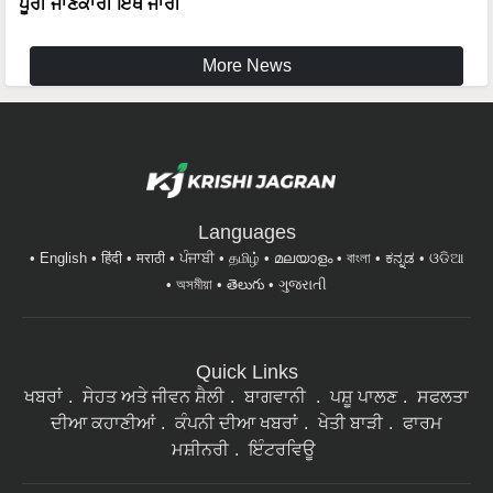
ਪੂਰੀ ਜਾਣਕਾਰੀ ਇੱਥੇ ਜਾਰੀ
More News
Languages
English
हिंदी
मराठी
ਪੰਜਾਬੀ
தமிழ்
മലയാളം
বাংলা
ಕನ್ನಡ
ଓଡିଆ
অসমীয়া
తెలుగు
ગુજરાતી
Quick Links
ਖਬਰਾਂ
ਸੇਹਤ ਅਤੇ ਜੀਵਨ ਸ਼ੈਲੀ
ਬਾਗਵਾਨੀ
ਪਸ਼ੂ ਪਾਲਣ
ਸਫਲਤਾ
ਦੀਆ ਕਹਾਣੀਆਂ
ਕੰਪਨੀ ਦੀਆ ਖਬਰਾਂ
ਖੇਤੀ ਬਾੜੀ
ਫਾਰਮ
ਮਸ਼ੀਨਰੀ
ਇੰਟਰਵਿਊ