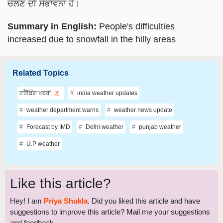
ਚੱਲਣ ਦੀ ਸੰਭਾਵਨਾ ਹੈ।
Summary in English:
People's difficulties
increased due to snowfall in the hilly areas
Related Topics
ਟਰੈਂਡਿੰਗ ਖਬਰਾਂ
india weather updates
weather department warns
weather news update
Forecast by IMD
Delhi weather
punjab weather
U.P weather
Like this article?
Hey! I am
Priya Shukla
. Did you liked this article and have
suggestions to improve this article?
Mail
me your suggestions
and feedback.