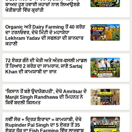
ਬਾਅਦ ਹੁਣ ਹਵਾਈ ਜਹਾਜ਼ਾਂ ਨਾਲ ਲਿਆਉਣਗੇ
ਖੇਤੀਬਾੜੀ ਵਿੱਚ ਕ੍ਰਾਂਤੀ
Organic ਅਤੇ Dairy Farming ਤੋਂ 40 ਕਰੋੜ
ਦਾ ਟਰਨਓਵਰ, ਦੇਖੋ ਮਿੱਟੀ ਦੇ ਮਹਾਯੋਧਾ
Lekhram Yadav ਦੀ ਸਫਲਤਾ ਦੀ ਸ਼ਾਨਦਾਰ
ਕਹਾਣੀ
72 ਏਕੜ ਗੰਨੇ ਦੀ ਖੇਤੀ ਅਤੇ ਅੰਤਰ-ਫਸਲੀ ਮਾਡਲ
ਤੋਂ ਤਿਆਰ 2 ਕਰੋੜ ਦਾ ਸਾਮਰਾਜ, ਜਾਣੋ Sartaj
Khan ਦੀ ਕਾਮਯਾਬੀ ਦਾ ਰਾਜ
'ਕਿਸਾਨ ਤੋਂ ਬਣੇ ਉਦਯੋਗਪਤੀ', ਦੇਖੋ Amritsar ਦੇ
Manjit Singh Randhawa ਦੀ ਮਿਹਨਤ ਨੇ
ਕਿਵੇਂ ਬਦਲੀ ਕਿਸਮਤ
ਨਵੀਂ ਸੋਚ + ਦ੍ਰਿੜ ਇਰਾਦਾ = ਕਾਮਯਾਬੀ, ਦੇਖੋ
Rupinder Pal Singh ਦਾ 5 ਏਕੜ ਤੋਂ 35
ਏਕੜ ਤੱਕ ਦਾ Fish Farming ਵਿੱਚ ਲਾਜਵਾਬ