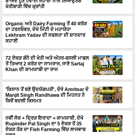
Organic ਅਤੇ Dairy Farming ਤੋਂ 40 ਕਰੋੜ
ਦਾ ਟਰਨਓਵਰ, ਦੇਖੋ ਮਿੱਟੀ ਦੇ ਮਹਾਯੋਧਾ
Lekhram Yadav ਦੀ ਸਫਲਤਾ ਦੀ ਸ਼ਾਨਦਾਰ
ਕਹਾਣੀ
72 ਏਕੜ ਗੰਨੇ ਦੀ ਖੇਤੀ ਅਤੇ ਅੰਤਰ-ਫਸਲੀ ਮਾਡਲ
ਤੋਂ ਤਿਆਰ 2 ਕਰੋੜ ਦਾ ਸਾਮਰਾਜ, ਜਾਣੋ Sartaj
Khan ਦੀ ਕਾਮਯਾਬੀ ਦਾ ਰਾਜ
'ਕਿਸਾਨ ਤੋਂ ਬਣੇ ਉਦਯੋਗਪਤੀ', ਦੇਖੋ Amritsar ਦੇ
Manjit Singh Randhawa ਦੀ ਮਿਹਨਤ ਨੇ
ਕਿਵੇਂ ਬਦਲੀ ਕਿਸਮਤ
ਨਵੀਂ ਸੋਚ + ਦ੍ਰਿੜ ਇਰਾਦਾ = ਕਾਮਯਾਬੀ, ਦੇਖੋ
Rupinder Pal Singh ਦਾ 5 ਏਕੜ ਤੋਂ 35
ਏਕੜ ਤੱਕ ਦਾ Fish Farming ਵਿੱਚ ਲਾਜਵਾਬ
ਸਫ਼ਰ