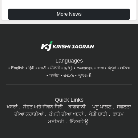
More News
Languages
English
हिंदी
मराठी
ਪੰਜਾਬੀ
தமிழ்
മലയാളം
বাংলা
ಕನ್ನಡ
ଓଡିଆ
অসমীয়া
తెలుగు
ગુજરાતી
Quick Links
ਖਬਰਾਂ
ਸੇਹਤ ਅਤੇ ਜੀਵਨ ਸ਼ੈਲੀ
ਬਾਗਵਾਨੀ
ਪਸ਼ੂ ਪਾਲਣ
ਸਫਲਤਾ
ਦੀਆ ਕਹਾਣੀਆਂ
ਕੰਪਨੀ ਦੀਆ ਖਬਰਾਂ
ਖੇਤੀ ਬਾੜੀ
ਫਾਰਮ
ਮਸ਼ੀਨਰੀ
ਇੰਟਰਵਿਊ
ਸਾਡੇ ਨਿਉਜ਼ਲੈਟਰ ਦੇ ਗਾਹਕ ਬਣੋ। ਖੇਤੀਬਾੜੀ ਨਾਲ ਜੁੜੀਆਂ ਦੇਸ਼ ਭਰ ਦੀਆਂ