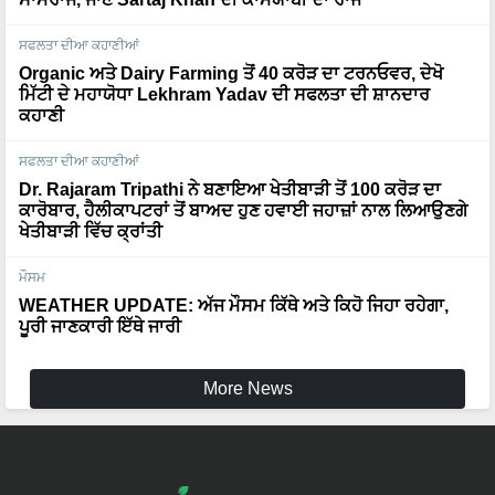
ਸਫਲਤਾ ਦੀਆ ਕਹਾਣੀਆਂ
Organic ਅਤੇ Dairy Farming ਤੋਂ 40 ਕਰੋੜ ਦਾ ਟਰਨਓਵਰ, ਦੇਖੋ
ਮਿੱਟੀ ਦੇ ਮਹਾਯੋਧਾ Lekhram Yadav ਦੀ ਸਫਲਤਾ ਦੀ ਸ਼ਾਨਦਾਰ
ਕਹਾਣੀ
ਸਫਲਤਾ ਦੀਆ ਕਹਾਣੀਆਂ
Dr. Rajaram Tripathi ਨੇ ਬਣਾਇਆ ਖੇਤੀਬਾੜੀ ਤੋਂ 100 ਕਰੋੜ ਦਾ
ਕਾਰੋਬਾਰ, ਹੈਲੀਕਾਪਟਰਾਂ ਤੋਂ ਬਾਅਦ ਹੁਣ ਹਵਾਈ ਜਹਾਜ਼ਾਂ ਨਾਲ ਲਿਆਉਣਗੇ
ਖੇਤੀਬਾੜੀ ਵਿੱਚ ਕ੍ਰਾਂਤੀ
ਮੌਸਮ
WEATHER UPDATE: ਅੱਜ ਮੌਸਮ ਕਿੱਥੇ ਅਤੇ ਕਿਹੋ ਜਿਹਾ ਰਹੇਗਾ,
ਪੂਰੀ ਜਾਣਕਾਰੀ ਇੱਥੇ ਜਾਰੀ
More News