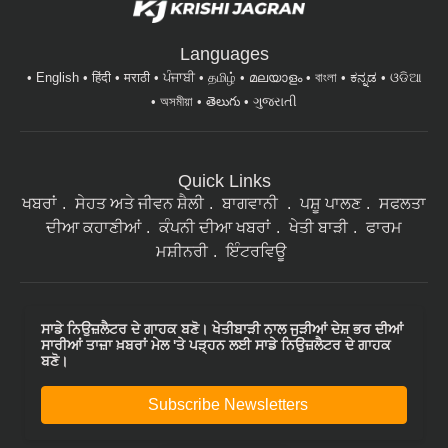
Languages
English
हिंदी
मराठी
ਪੰਜਾਬੀ
தமிழ்
മലയാളം
বাংলা
ಕನ್ನಡ
ଓଡିଆ
অসমীয়া
తెలుగు
ગુજરાતી
Quick Links
ਖਬਰਾਂ
ਸੇਹਤ ਅਤੇ ਜੀਵਨ ਸ਼ੈਲੀ
ਬਾਗਵਾਨੀ
ਪਸ਼ੂ ਪਾਲਣ
ਸਫਲਤਾ
ਦੀਆ ਕਹਾਣੀਆਂ
ਕੰਪਨੀ ਦੀਆ ਖਬਰਾਂ
ਖੇਤੀ ਬਾੜੀ
ਫਾਰਮ
ਮਸ਼ੀਨਰੀ
ਇੰਟਰਵਿਊ
ਸਾਡੇ ਨਿਉਜ਼ਲੈਟਰ ਦੇ ਗਾਹਕ ਬਣੋ। ਖੇਤੀਬਾੜੀ ਨਾਲ ਜੁੜੀਆਂ ਦੇਸ਼ ਭਰ ਦੀਆਂ
ਸਾਰੀਆਂ ਤਾਜ਼ਾ ਖ਼ਬਰਾਂ ਮੇਲ 'ਤੇ ਪੜ੍ਹਨ ਲਈ ਸਾਡੇ ਨਿਉਜ਼ਲੈਟਰ ਦੇ ਗਾਹਕ
ਬਣੋ।
Subscribe Newsletters