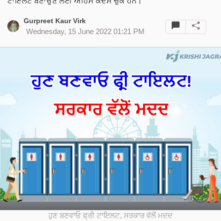
ਟਾਇਲਟ ਬਣਾਉਣ ਲਈ ਅਹਿਮ ਕਦਮ ਚੁੱਕੇ ਹਨ।
Gurpreet Kaur Virk
Wednesday, 15 June 2022 01:21 PM
ਹੁਣ ਬਣਵਾਓ ਫ੍ਰੀ ਟਾਇਲਟ, ਸਰਕਾਰ ਵੱਲੋਂ ਮਦਦ