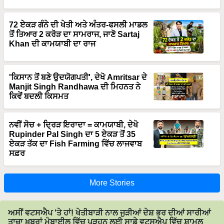
72 ਏਕੜ ਗੰਨੇ ਦੀ ਖੇਤੀ ਅਤੇ ਅੰਤਰ-ਫਸਲੀ ਮਾਡਲ
ਤੋਂ ਤਿਆਰ 2 ਕਰੋੜ ਦਾ ਸਾਮਰਾਜ, ਜਾਣੋ Sartaj
Khan ਦੀ ਕਾਮਯਾਬੀ ਦਾ ਰਾਜ
'ਕਿਸਾਨ ਤੋਂ ਬਣੇ ਉਦਯੋਗਪਤੀ', ਦੇਖੋ Amritsar ਦੇ
Manjit Singh Randhawa ਦੀ ਮਿਹਨਤ ਨੇ
ਕਿਵੇਂ ਬਦਲੀ ਕਿਸਮਤ
ਨਵੀਂ ਸੋਚ + ਦ੍ਰਿੜ ਇਰਾਦਾ = ਕਾਮਯਾਬੀ, ਦੇਖੋ
Rupinder Pal Singh ਦਾ 5 ਏਕੜ ਤੋਂ 35
ਏਕੜ ਤੱਕ ਦਾ Fish Farming ਵਿੱਚ ਲਾਜਵਾਬ
ਸਫ਼ਰ
More Stories
ਅਸੀਂ ਵਟਸਐਪ 'ਤੇ ਹਾਂ! ਖੇਤੀਬਾੜੀ ਨਾਲ ਜੁੜੀਆਂ ਦੇਸ਼ ਭਰ ਦੀਆਂ ਸਾਰੀਆਂ
ਤਾਜ਼ਾ ਖ਼ਬਰਾਂ ਮੋਬਾਈਲ ਵਿੱਚ ਪੜ੍ਹਨ ਲਈ ਸਾਡੇ ਵਟਸਐਪ ਵਿੱਚ ਸ਼ਾਮਲ
ਹੋਵੋ।