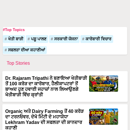
#Top Topics
ਖੇਤੀ ਬਾੜੀ
ਪਸ਼ੂ ਪਾਲਣ
ਸਰਕਾਰੀ ਯੋਜਨਾ
ਕਾਰੋਬਾਰੀ ਵਿਚਾਰ
ਸਫਲਤਾ ਦੀਆ ਕਹਾਣੀਆਂ
Top Stories
Dr. Rajaram Tripathi ਨੇ ਬਣਾਇਆ ਖੇਤੀਬਾੜੀ
ਤੋਂ 100 ਕਰੋੜ ਦਾ ਕਾਰੋਬਾਰ, ਹੈਲੀਕਾਪਟਰਾਂ ਤੋਂ
ਬਾਅਦ ਹੁਣ ਹਵਾਈ ਜਹਾਜ਼ਾਂ ਨਾਲ ਲਿਆਉਣਗੇ
ਖੇਤੀਬਾੜੀ ਵਿੱਚ ਕ੍ਰਾਂਤੀ
Organic ਅਤੇ Dairy Farming ਤੋਂ 40 ਕਰੋੜ
ਦਾ ਟਰਨਓਵਰ, ਦੇਖੋ ਮਿੱਟੀ ਦੇ ਮਹਾਯੋਧਾ
Lekhram Yadav ਦੀ ਸਫਲਤਾ ਦੀ ਸ਼ਾਨਦਾਰ
ਕਹਾਣੀ