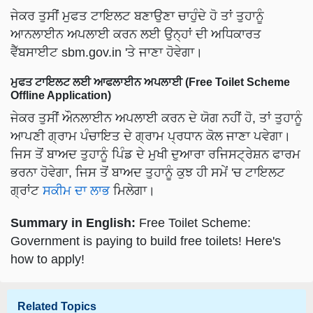
ਆਨਲਾਈਨ ਅਪਲਾਈ ਕਰਨ ਲਈ ਉਨ੍ਹਾਂ ਦੀ ਅਧਿਕਾਰਤ
ਵੈੱਬਸਾਈਟ sbm.gov.in 'ਤੇ ਜਾਣਾ ਹੋਵੇਗਾ।
ਮੁਫਤ ਟਾਇਲਟ ਲਈ ਆਫਲਾਈਨ ਅਪਲਾਈ (Free Toilet Scheme
Offline Application)
ਜੇਕਰ ਤੁਸੀਂ ਔਨਲਾਈਨ ਅਪਲਾਈ ਕਰਨ ਦੇ ਯੋਗ ਨਹੀਂ ਹੋ, ਤਾਂ ਤੁਹਾਨੂੰ
ਆਪਣੀ ਗ੍ਰਾਮ ਪੰਚਾਇਤ ਦੇ ਗ੍ਰਾਮ ਪ੍ਰਧਾਨ ਕੋਲ ਜਾਣਾ ਪਵੇਗਾ।
ਜਿਸ ਤੋਂ ਬਾਅਦ ਤੁਹਾਨੂੰ ਪਿੰਡ ਦੇ ਮੁਖੀ ਦੁਆਰਾ ਰਜਿਸਟ੍ਰੇਸ਼ਨ ਫਾਰਮ
ਭਰਨਾ ਹੋਵੇਗਾ, ਜਿਸ ਤੋਂ ਬਾਅਦ ਤੁਹਾਨੂੰ ਕੁਝ ਹੀ ਸਮੇਂ 'ਚ ਟਾਇਲਟ
ਗ੍ਰਾਂਟ
ਸਕੀਮ ਦਾ ਲਾਭ
ਮਿਲੇਗਾ।
Summary in English:
Free Toilet Scheme:
Government is paying to build free toilets! Here's
how to apply!
Related Topics