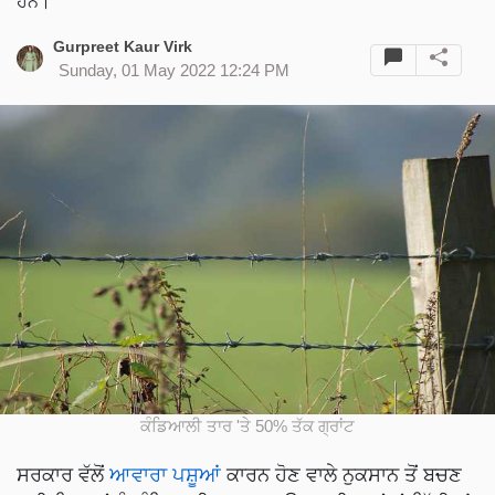
ਹਨ।
Gurpreet Kaur Virk
Sunday, 01 May 2022 12:24 PM
ਕੰਡਿਆਲੀ ਤਾਰ 'ਤੇ 50% ਤੱਕ ਗ੍ਰਾਂਟ
ਸਰਕਾਰ ਵੱਲੋਂ
ਆਵਾਰਾ ਪਸ਼ੂਆਂ
ਕਾਰਨ ਹੋਣ ਵਾਲੇ ਨੁਕਸਾਨ ਤੋਂ ਬਚਣ