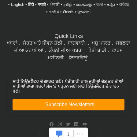
English
हिंदी
मराठी
ਪੰਜਾਬੀ
தமிழ்
മലയാളം
বাংলা
ಕನ್ನಡ
ଓଡିଆ
অসমীয়া
తెలుగు
ગુજરાતી
Quick Links
ਖਬਰਾਂ
ਸੇਹਤ ਅਤੇ ਜੀਵਨ ਸ਼ੈਲੀ
ਬਾਗਵਾਨੀ
ਪਸ਼ੂ ਪਾਲਣ
ਸਫਲਤਾ
ਦੀਆ ਕਹਾਣੀਆਂ
ਕੰਪਨੀ ਦੀਆ ਖਬਰਾਂ
ਖੇਤੀ ਬਾੜੀ
ਫਾਰਮ
ਮਸ਼ੀਨਰੀ
ਇੰਟਰਵਿਊ
ਸਾਡੇ ਨਿਉਜ਼ਲੈਟਰ ਦੇ ਗਾਹਕ ਬਣੋ। ਖੇਤੀਬਾੜੀ ਨਾਲ ਜੁੜੀਆਂ ਦੇਸ਼ ਭਰ ਦੀਆਂ
ਸਾਰੀਆਂ ਤਾਜ਼ਾ ਖ਼ਬਰਾਂ ਮੇਲ 'ਤੇ ਪੜ੍ਹਨ ਲਈ ਸਾਡੇ ਨਿਉਜ਼ਲੈਟਰ ਦੇ ਗਾਹਕ
ਬਣੋ।
Subscribe Newsletters