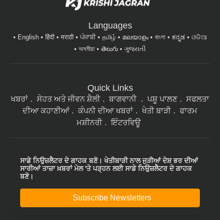
Languages
English
हिंदी
मराठी
ਪੰਜਾਬੀ
தமிழ்
മലയാളം
বাংলা
ಕನ್ನಡ
ଓଡିଆ
অসমীয়া
తెలుగు
ગુજરાતી
Quick Links
ਖਬਰਾਂ
ਸੇਹਤ ਅਤੇ ਜੀਵਨ ਸ਼ੈਲੀ
ਬਾਗਵਾਨੀ
ਪਸ਼ੂ ਪਾਲਣ
ਸਫਲਤਾ
ਦੀਆ ਕਹਾਣੀਆਂ
ਕੰਪਨੀ ਦੀਆ ਖਬਰਾਂ
ਖੇਤੀ ਬਾੜੀ
ਫਾਰਮ
ਮਸ਼ੀਨਰੀ
ਇੰਟਰਵਿਊ
ਸਾਡੇ ਨਿਉਜ਼ਲੈਟਰ ਦੇ ਗਾਹਕ ਬਣੋ। ਖੇਤੀਬਾੜੀ ਨਾਲ ਜੁੜੀਆਂ ਦੇਸ਼ ਭਰ ਦੀਆਂ
ਸਾਰੀਆਂ ਤਾਜ਼ਾ ਖ਼ਬਰਾਂ ਮੇਲ 'ਤੇ ਪੜ੍ਹਨ ਲਈ ਸਾਡੇ ਨਿਉਜ਼ਲੈਟਰ ਦੇ ਗਾਹਕ
ਬਣੋ।
Subscribe Newsletters