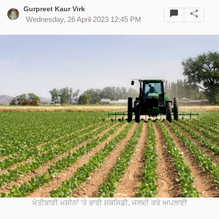
Gurpreet Kaur Virk
Wednesday, 26 April 2023 12:45 PM
ਖੇਤੀਬਾੜੀ ਮਸ਼ੀਨਾਂ 'ਤੇ ਭਾਰੀ ਸਬਸਿਡੀ, ਜਲਦੀ ਕਰੋ ਅਪਲਾਈ