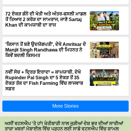
72 ਏਕੜ ਗੰਨੇ ਦੀ ਖੇਤੀ ਅਤੇ ਅੰਤਰ-ਫਸਲੀ ਮਾਡਲ
ਤੋਂ ਤਿਆਰ 2 ਕਰੋੜ ਦਾ ਸਾਮਰਾਜ, ਜਾਣੋ Sartaj
Khan ਦੀ ਕਾਮਯਾਬੀ ਦਾ ਰਾਜ
'ਕਿਸਾਨ ਤੋਂ ਬਣੇ ਉਦਯੋਗਪਤੀ', ਦੇਖੋ Amritsar ਦੇ
Manjit Singh Randhawa ਦੀ ਮਿਹਨਤ ਨੇ
ਕਿਵੇਂ ਬਦਲੀ ਕਿਸਮਤ
ਨਵੀਂ ਸੋਚ + ਦ੍ਰਿੜ ਇਰਾਦਾ = ਕਾਮਯਾਬੀ, ਦੇਖੋ
Rupinder Pal Singh ਦਾ 5 ਏਕੜ ਤੋਂ 35
ਏਕੜ ਤੱਕ ਦਾ Fish Farming ਵਿੱਚ ਲਾਜਵਾਬ
ਸਫ਼ਰ
More Stories
ਅਸੀਂ ਵਟਸਐਪ 'ਤੇ ਹਾਂ! ਖੇਤੀਬਾੜੀ ਨਾਲ ਜੁੜੀਆਂ ਦੇਸ਼ ਭਰ ਦੀਆਂ ਸਾਰੀਆਂ
ਤਾਜ਼ਾ ਖ਼ਬਰਾਂ ਮੋਬਾਈਲ ਵਿੱਚ ਪੜ੍ਹਨ ਲਈ ਸਾਡੇ ਵਟਸਐਪ ਵਿੱਚ ਸ਼ਾਮਲ