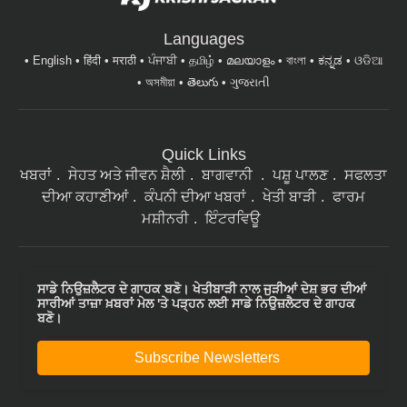
Languages
English
हिंदी
मराठी
ਪੰਜਾਬੀ
தமிழ்
മലയാളം
বাংলা
ಕನ್ನಡ
ଓଡିଆ
অসমীয়া
తెలుగు
ગુજરાતી
Quick Links
ਖਬਰਾਂ
ਸੇਹਤ ਅਤੇ ਜੀਵਨ ਸ਼ੈਲੀ
ਬਾਗਵਾਨੀ
ਪਸ਼ੂ ਪਾਲਣ
ਸਫਲਤਾ
ਦੀਆ ਕਹਾਣੀਆਂ
ਕੰਪਨੀ ਦੀਆ ਖਬਰਾਂ
ਖੇਤੀ ਬਾੜੀ
ਫਾਰਮ
ਮਸ਼ੀਨਰੀ
ਇੰਟਰਵਿਊ
ਸਾਡੇ ਨਿਉਜ਼ਲੈਟਰ ਦੇ ਗਾਹਕ ਬਣੋ। ਖੇਤੀਬਾੜੀ ਨਾਲ ਜੁੜੀਆਂ ਦੇਸ਼ ਭਰ ਦੀਆਂ
ਸਾਰੀਆਂ ਤਾਜ਼ਾ ਖ਼ਬਰਾਂ ਮੇਲ 'ਤੇ ਪੜ੍ਹਨ ਲਈ ਸਾਡੇ ਨਿਉਜ਼ਲੈਟਰ ਦੇ ਗਾਹਕ
ਬਣੋ।
Subscribe Newsletters