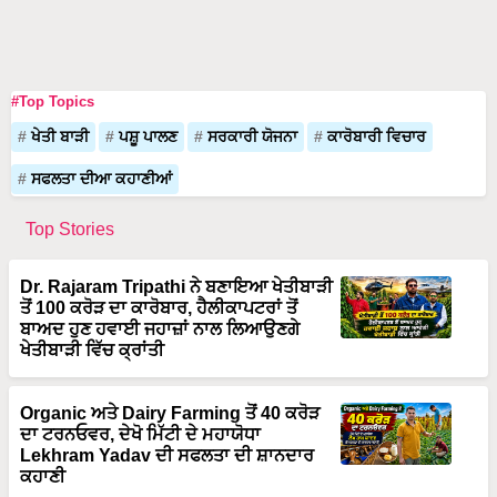
#Top Topics
ਖੇਤੀ ਬਾੜੀ
ਪਸ਼ੂ ਪਾਲਣ
ਸਰਕਾਰੀ ਯੋਜਨਾ
ਕਾਰੋਬਾਰੀ ਵਿਚਾਰ
ਸਫਲਤਾ ਦੀਆ ਕਹਾਣੀਆਂ
Top Stories
Dr. Rajaram Tripathi ਨੇ ਬਣਾਇਆ ਖੇਤੀਬਾੜੀ
ਤੋਂ 100 ਕਰੋੜ ਦਾ ਕਾਰੋਬਾਰ, ਹੈਲੀਕਾਪਟਰਾਂ ਤੋਂ
ਬਾਅਦ ਹੁਣ ਹਵਾਈ ਜਹਾਜ਼ਾਂ ਨਾਲ ਲਿਆਉਣਗੇ
ਖੇਤੀਬਾੜੀ ਵਿੱਚ ਕ੍ਰਾਂਤੀ
Organic ਅਤੇ Dairy Farming ਤੋਂ 40 ਕਰੋੜ
ਦਾ ਟਰਨਓਵਰ, ਦੇਖੋ ਮਿੱਟੀ ਦੇ ਮਹਾਯੋਧਾ
Lekhram Yadav ਦੀ ਸਫਲਤਾ ਦੀ ਸ਼ਾਨਦਾਰ
ਕਹਾਣੀ