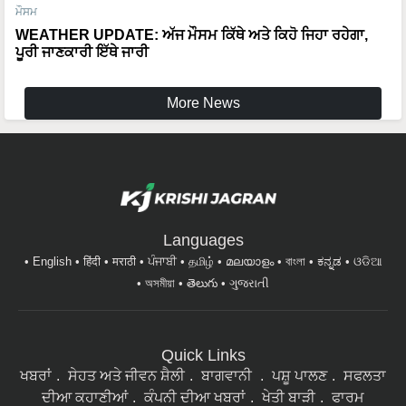
ਮੌਸਮ
WEATHER UPDATE: ਅੱਜ ਮੌਸਮ ਕਿੱਥੇ ਅਤੇ ਕਿਹੋ ਜਿਹਾ ਰਹੇਗਾ,
ਪੂਰੀ ਜਾਣਕਾਰੀ ਇੱਥੇ ਜਾਰੀ
More News
Languages
English
हिंदी
मराठी
ਪੰਜਾਬੀ
தமிழ்
മലയാളം
বাংলা
ಕನ್ನಡ
ଓଡିଆ
অসমীয়া
తెలుగు
ગુજરાતી
Quick Links
ਖਬਰਾਂ
ਸੇਹਤ ਅਤੇ ਜੀਵਨ ਸ਼ੈਲੀ
ਬਾਗਵਾਨੀ
ਪਸ਼ੂ ਪਾਲਣ
ਸਫਲਤਾ
ਦੀਆ ਕਹਾਣੀਆਂ
ਕੰਪਨੀ ਦੀਆ ਖਬਰਾਂ
ਖੇਤੀ ਬਾੜੀ
ਫਾਰਮ