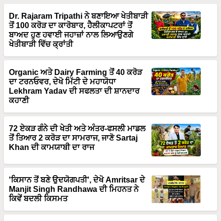
Dr. Rajaram Tripathi ਨੇ ਬਣਾਇਆ ਖੇਤੀਬਾੜੀ
ਤੋਂ 100 ਕਰੋੜ ਦਾ ਕਾਰੋਬਾਰ, ਹੈਲੀਕਾਪਟਰਾਂ ਤੋਂ
ਬਾਅਦ ਹੁਣ ਹਵਾਈ ਜਹਾਜ਼ਾਂ ਨਾਲ ਲਿਆਉਣਗੇ
ਖੇਤੀਬਾੜੀ ਵਿੱਚ ਕ੍ਰਾਂਤੀ
Organic ਅਤੇ Dairy Farming ਤੋਂ 40 ਕਰੋੜ
ਦਾ ਟਰਨਓਵਰ, ਦੇਖੋ ਮਿੱਟੀ ਦੇ ਮਹਾਯੋਧਾ
Lekhram Yadav ਦੀ ਸਫਲਤਾ ਦੀ ਸ਼ਾਨਦਾਰ
ਕਹਾਣੀ
72 ਏਕੜ ਗੰਨੇ ਦੀ ਖੇਤੀ ਅਤੇ ਅੰਤਰ-ਫਸਲੀ ਮਾਡਲ
ਤੋਂ ਤਿਆਰ 2 ਕਰੋੜ ਦਾ ਸਾਮਰਾਜ, ਜਾਣੋ Sartaj
Khan ਦੀ ਕਾਮਯਾਬੀ ਦਾ ਰਾਜ
'ਕਿਸਾਨ ਤੋਂ ਬਣੇ ਉਦਯੋਗਪਤੀ', ਦੇਖੋ Amritsar ਦੇ
Manjit Singh Randhawa ਦੀ ਮਿਹਨਤ ਨੇ
ਕਿਵੇਂ ਬਦਲੀ ਕਿਸਮਤ