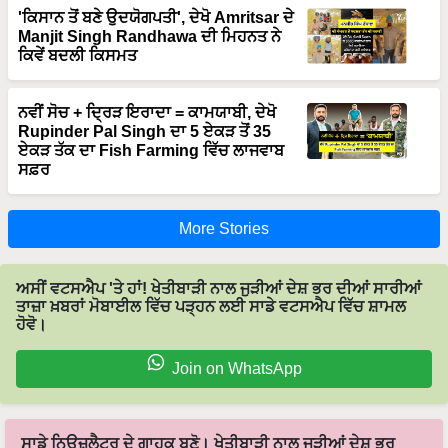
'ਕਿਸਾਨ ਤੋਂ ਬਣੇ ਉਦਯੋਗਪਤੀ', ਦੇਖੋ Amritsar ਦੇ
Manjit Singh Randhawa ਦੀ ਮਿਹਨਤ ਨੇ
ਕਿਵੇਂ ਬਦਲੀ ਕਿਸਮਤ
ਨਵੀਂ ਸੋਚ + ਦ੍ਰਿੜ ਇਰਾਦਾ = ਕਾਮਯਾਬੀ, ਦੇਖੋ
Rupinder Pal Singh ਦਾ 5 ਏਕੜ ਤੋਂ 35
ਏਕੜ ਤੱਕ ਦਾ Fish Farming ਵਿੱਚ ਲਾਜਵਾਬ
ਸਫ਼ਰ
More Stories
ਅਸੀਂ ਵਟਸਐਪ 'ਤੇ ਹਾਂ! ਖੇਤੀਬਾੜੀ ਨਾਲ ਜੁੜੀਆਂ ਦੇਸ਼ ਭਰ ਦੀਆਂ ਸਾਰੀਆਂ
ਤਾਜ਼ਾ ਖ਼ਬਰਾਂ ਮੋਬਾਈਲ ਵਿੱਚ ਪੜ੍ਹਨ ਲਈ ਸਾਡੇ ਵਟਸਐਪ ਵਿੱਚ ਸ਼ਾਮਲ
ਹੋਵੋ।
Join on WhatsApp
ਸਾਡੇ ਨਿਉਜ਼ਲੈਟਰ ਦੇ ਗਾਹਕ ਬਣੋ। ਖੇਤੀਬਾੜੀ ਨਾਲ ਜੁੜੀਆਂ ਦੇਸ਼ ਭਰ