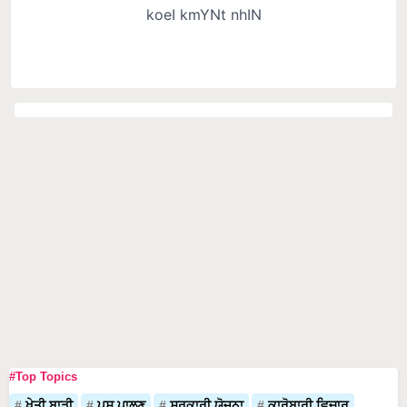
#Top Topics
ਖੇਤੀ ਬਾੜੀ
ਪਸ਼ੂ ਪਾਲਣ
ਸਰਕਾਰੀ ਯੋਜਨਾ
ਕਾਰੋਬਾਰੀ ਵਿਚਾਰ