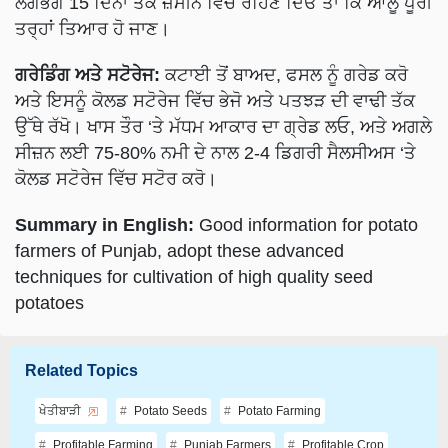
ਲਗਭਗ 15 ਦਿਨਾਂ ਤੱਕ ਜ਼ਮੀਨ ਵਿੱਚ ਰਹਿਣ ਦਿਓ ਤਾਂ ਕਿ ਆਲੂ ਪੂਰੀ
ਤਰ੍ਹਾਂ ਤਿਆਰ ਹੋ ਜਾਣ।
ਗਰੇਡਿੰਗ ਅਤੇ ਸਟੋਰੇਜ:
ਕਟਾਈ ਤੋਂ ਬਾਅਦ, ਫਸਲ ਨੂੰ ਗਰੇਡ ਕਰੋ
ਅਤੇ ਇਸਨੂੰ ਕੋਲਡ ਸਟੋਰੇਜ ਵਿੱਚ ਭੇਜੋ ਅਤੇ ਪਤਝੜ ਦੀ ਵਾਢੀ ਤੱਕ
ਉੱਥੇ ਰੱਖੋ। ਖਾਸ ਤੌਰ ‘ਤੇ ਮੱਧਮ ਆਕਾਰ ਦਾ ਗ੍ਰੇਡ ਲਓ, ਅਤੇ ਅਗਲੇ
ਸੀਜ਼ਨ ਲਈ 75-80% ਨਮੀ ਦੇ ਨਾਲ 2-4 ਡਿਗਰੀ ਸੈਲਸੀਅਸ ‘ਤੇ
ਕੋਲਡ ਸਟੋਰੇਜ ਵਿੱਚ ਸਟੋਰ ਕਰੋ।
Summary in English:
Good information for potato
farmers of Punjab, adopt these advanced
techniques for cultivation of high quality seed
potatoes
Related Topics
ਖੇਤੀਬਾੜੀ
Potato Seeds
Potato Farming
Profitable Farming
Punjab Farmers
Profitable Crop