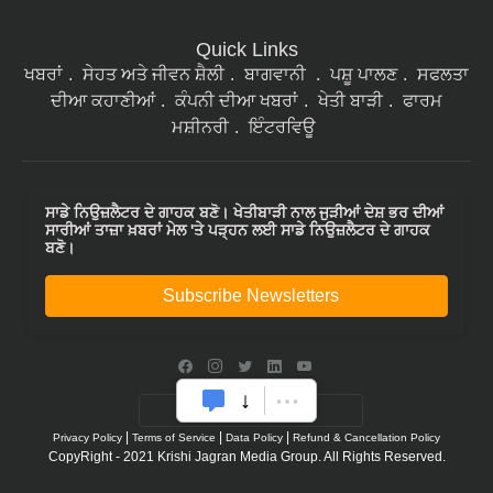
Quick Links
ਖਬਰਾਂ
ਸੇਹਤ ਅਤੇ ਜੀਵਨ ਸ਼ੈਲੀ
ਬਾਗਵਾਨੀ
ਪਸ਼ੂ ਪਾਲਣ
ਸਫਲਤਾ
ਦੀਆ ਕਹਾਣੀਆਂ
ਕੰਪਨੀ ਦੀਆ ਖਬਰਾਂ
ਖੇਤੀ ਬਾੜੀ
ਫਾਰਮ
ਮਸ਼ੀਨਰੀ
ਇੰਟਰਵਿਊ
ਸਾਡੇ ਨਿਉਜ਼ਲੈਟਰ ਦੇ ਗਾਹਕ ਬਣੋ। ਖੇਤੀਬਾੜੀ ਨਾਲ ਜੁੜੀਆਂ ਦੇਸ਼ ਭਰ ਦੀਆਂ
ਸਾਰੀਆਂ ਤਾਜ਼ਾ ਖ਼ਬਰਾਂ ਮੇਲ 'ਤੇ ਪੜ੍ਹਨ ਲਈ ਸਾਡੇ ਨਿਉਜ਼ਲੈਟਰ ਦੇ ਗਾਹਕ
ਬਣੋ।
Subscribe Newsletters
|
|
|
Privacy Policy
Terms of Service
Data Policy
Refund & Cancellation Policy
CopyRight - 2021 Krishi Jagran Media Group. All Rights Reserved.