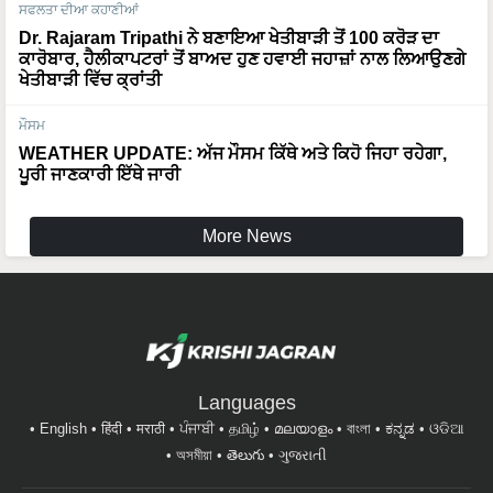
ਸਫਲਤਾ ਦੀਆ ਕਹਾਣੀਆਂ
Dr. Rajaram Tripathi ਨੇ ਬਣਾਇਆ ਖੇਤੀਬਾੜੀ ਤੋਂ 100 ਕਰੋੜ ਦਾ
ਕਾਰੋਬਾਰ, ਹੈਲੀਕਾਪਟਰਾਂ ਤੋਂ ਬਾਅਦ ਹੁਣ ਹਵਾਈ ਜਹਾਜ਼ਾਂ ਨਾਲ ਲਿਆਉਣਗੇ
ਖੇਤੀਬਾੜੀ ਵਿੱਚ ਕ੍ਰਾਂਤੀ
ਮੌਸਮ
WEATHER UPDATE: ਅੱਜ ਮੌਸਮ ਕਿੱਥੇ ਅਤੇ ਕਿਹੋ ਜਿਹਾ ਰਹੇਗਾ,
ਪੂਰੀ ਜਾਣਕਾਰੀ ਇੱਥੇ ਜਾਰੀ
More News
Languages
English
हिंदी
मराठी
ਪੰਜਾਬੀ
தமிழ்
മലയാളം
বাংলা
ಕನ್ನಡ
ଓଡିଆ
অসমীয়া
తెలుగు
ગુજરાતી