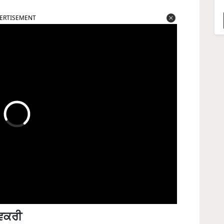
ERTISEMENT
ਵਿਕਰੀ
ੱਚ ਕਿਤੇ ਵੀ ਵੇਚ ਸਕਦੇ ਹੋ। ਇਸ ਕੰਮ ਲਈ ਆਪਣੇ ਪੱਧਰ ਤੇ