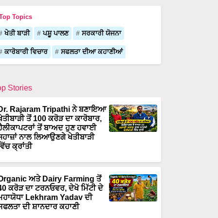
Top Topics
ਖੇਤੀ ਬਾੜੀ
ਪਸ਼ੂ ਪਾਲਣ
ਸਰਕਾਰੀ ਯੋਜਨਾ
ਕਾਰੋਬਾਰੀ ਵਿਚਾਰ
ਸਫਲਤਾ ਦੀਆ ਕਹਾਣੀਆਂ
op Stories
Dr. Rajaram Tripathi ਨੇ ਬਣਾਇਆ
ਖੇਤੀਬਾੜੀ ਤੋਂ 100 ਕਰੋੜ ਦਾ ਕਾਰੋਬਾਰ,
ਹੈਲੀਕਾਪਟਰਾਂ ਤੋਂ ਬਾਅਦ ਹੁਣ ਹਵਾਈ
ਜਹਾਜ਼ਾਂ ਨਾਲ ਲਿਆਉਣਗੇ ਖੇਤੀਬਾੜੀ
ਵਿੱਚ ਕ੍ਰਾਂਤੀ
Organic ਅਤੇ Dairy Farming ਤੋਂ
40 ਕਰੋੜ ਦਾ ਟਰਨਓਵਰ, ਦੇਖੋ ਮਿੱਟੀ ਦੇ
ਮਹਾਯੋਧਾ Lekhram Yadav ਦੀ
ਸਫਲਤਾ ਦੀ ਸ਼ਾਨਦਾਰ ਕਹਾਣੀ