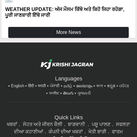
ਮੌਸਮ
WEATHER UPDATE: ਅੱਜ ਮੌਸਮ ਕਿੱਥੇ ਅਤੇ ਕਿਹੋ ਜਿਹਾ ਰਹੇਗਾ,
ਪੂਰੀ ਜਾਣਕਾਰੀ ਇੱਥੇ ਜਾਰੀ
More News
Languages
English
हिंदी
मराठी
ਪੰਜਾਬੀ
தமிழ்
മലയാളം
বাংলা
ಕನ್ನಡ
ଓଡିଆ
অসমীয়া
తెలుగు
ગુજરાતી
Quick Links
ਖਬਰਾਂ
ਸੇਹਤ ਅਤੇ ਜੀਵਨ ਸ਼ੈਲੀ
ਬਾਗਵਾਨੀ
ਪਸ਼ੂ ਪਾਲਣ
ਸਫਲਤਾ
ਦੀਆ ਕਹਾਣੀਆਂ
ਕੰਪਨੀ ਦੀਆ ਖਬਰਾਂ
ਖੇਤੀ ਬਾੜੀ
ਫਾਰਮ