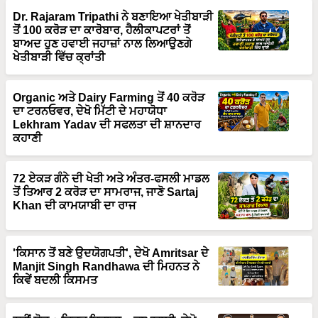
Dr. Rajaram Tripathi ਨੇ ਬਣਾਇਆ ਖੇਤੀਬਾੜੀ
ਤੋਂ 100 ਕਰੋੜ ਦਾ ਕਾਰੋਬਾਰ, ਹੈਲੀਕਾਪਟਰਾਂ ਤੋਂ
ਬਾਅਦ ਹੁਣ ਹਵਾਈ ਜਹਾਜ਼ਾਂ ਨਾਲ ਲਿਆਉਣਗੇ
ਖੇਤੀਬਾੜੀ ਵਿੱਚ ਕ੍ਰਾਂਤੀ
Organic ਅਤੇ Dairy Farming ਤੋਂ 40 ਕਰੋੜ
ਦਾ ਟਰਨਓਵਰ, ਦੇਖੋ ਮਿੱਟੀ ਦੇ ਮਹਾਯੋਧਾ
Lekhram Yadav ਦੀ ਸਫਲਤਾ ਦੀ ਸ਼ਾਨਦਾਰ
ਕਹਾਣੀ
72 ਏਕੜ ਗੰਨੇ ਦੀ ਖੇਤੀ ਅਤੇ ਅੰਤਰ-ਫਸਲੀ ਮਾਡਲ
ਤੋਂ ਤਿਆਰ 2 ਕਰੋੜ ਦਾ ਸਾਮਰਾਜ, ਜਾਣੋ Sartaj
Khan ਦੀ ਕਾਮਯਾਬੀ ਦਾ ਰਾਜ
'ਕਿਸਾਨ ਤੋਂ ਬਣੇ ਉਦਯੋਗਪਤੀ', ਦੇਖੋ Amritsar ਦੇ
Manjit Singh Randhawa ਦੀ ਮਿਹਨਤ ਨੇ
ਕਿਵੇਂ ਬਦਲੀ ਕਿਸਮਤ