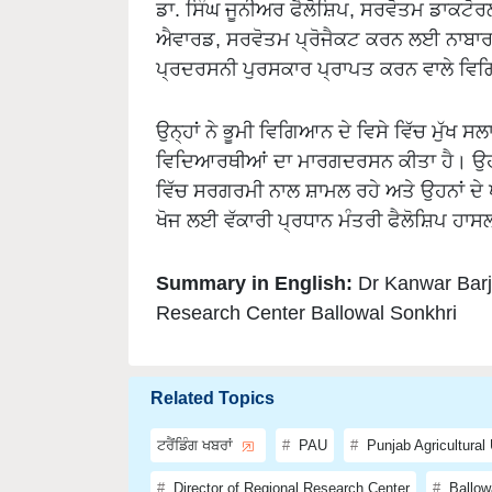
ਐਵਾਰਡ, ਸਰਵੋਤਮ ਪ੍ਰੋਜੈਕਟ ਕਰਨ ਲਈ ਨਾਬਾਰਡ
ਪ੍ਰਦਰਸਨੀ ਪੁਰਸਕਾਰ ਪ੍ਰਾਪਤ ਕਰਨ ਵਾਲੇ ਵ
ਉਨ੍ਹਾਂ ਨੇ ਭੂਮੀ ਵਿਗਿਆਨ ਦੇ ਵਿਸੇ ਵਿੱਚ ਮੁੱਖ
ਵਿਦਿਆਰਥੀਆਂ ਦਾ ਮਾਰਗਦਰਸਨ ਕੀਤਾ ਹੈ। ਉਹ 
ਵਿੱਚ ਸਰਗਰਮੀ ਨਾਲ ਸ਼ਾਮਲ ਰਹੇ ਅਤੇ ਉਹਨਾਂ ਦ
ਖੋਜ ਲਈ ਵੱਕਾਰੀ ਪ੍ਰਧਾਨ ਮੰਤਰੀ ਫੈਲੋਸ਼ਿਪ ਹਾਸ
Summary in English:
Dr Kanwar Barj
Research Center Ballowal Sonkhri
Related Topics
ਟਰੈਂਡਿੰਗ ਖਬਰਾਂ
PAU
Punjab Agricultural 
Director of Regional Research Center
Ballow