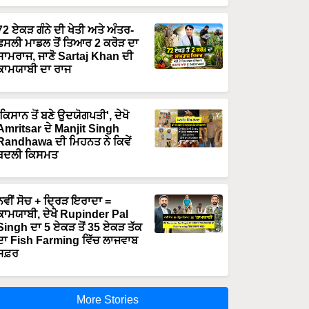
72 ਏਕੜ ਗੰਨੇ ਦੀ ਖੇਤੀ ਅਤੇ ਅੰਤਰ-
ਫਸਲੀ ਮਾਡਲ ਤੋਂ ਤਿਆਰ 2 ਕਰੋੜ ਦਾ
ਸਾਮਰਾਜ, ਜਾਣੋ Sartaj Khan ਦੀ
ਕਾਮਯਾਬੀ ਦਾ ਰਾਜ
'ਕਿਸਾਨ ਤੋਂ ਬਣੇ ਉਦਯੋਗਪਤੀ', ਦੇਖੋ
Amritsar ਦੇ Manjit Singh
Randhawa ਦੀ ਮਿਹਨਤ ਨੇ ਕਿਵੇਂ
ਬਦਲੀ ਕਿਸਮਤ
ਨਵੀਂ ਸੋਚ + ਦ੍ਰਿੜ ਇਰਾਦਾ =
ਕਾਮਯਾਬੀ, ਦੇਖੋ Rupinder Pal
Singh ਦਾ 5 ਏਕੜ ਤੋਂ 35 ਏਕੜ ਤੱਕ
ਦਾ Fish Farming ਵਿੱਚ ਲਾਜਵਾਬ
ਸਫ਼ਰ
More Stories