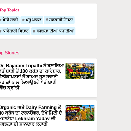
Top Topics
ਖੇਤੀ ਬਾੜੀ
ਪਸ਼ੂ ਪਾਲਣ
ਸਰਕਾਰੀ ਯੋਜਨਾ
ਕਾਰੋਬਾਰੀ ਵਿਚਾਰ
ਸਫਲਤਾ ਦੀਆ ਕਹਾਣੀਆਂ
op Stories
Dr. Rajaram Tripathi ਨੇ ਬਣਾਇਆ
ਖੇਤੀਬਾੜੀ ਤੋਂ 100 ਕਰੋੜ ਦਾ ਕਾਰੋਬਾਰ,
ਹੈਲੀਕਾਪਟਰਾਂ ਤੋਂ ਬਾਅਦ ਹੁਣ ਹਵਾਈ
ਜਹਾਜ਼ਾਂ ਨਾਲ ਲਿਆਉਣਗੇ ਖੇਤੀਬਾੜੀ
ਵਿੱਚ ਕ੍ਰਾਂਤੀ
Organic ਅਤੇ Dairy Farming ਤੋਂ
40 ਕਰੋੜ ਦਾ ਟਰਨਓਵਰ, ਦੇਖੋ ਮਿੱਟੀ ਦੇ
ਮਹਾਯੋਧਾ Lekhram Yadav ਦੀ
ਸਫਲਤਾ ਦੀ ਸ਼ਾਨਦਾਰ ਕਹਾਣੀ