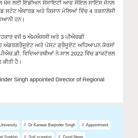
 ਸਟੇਟ ਐਵਾਰਡ ਅਤੇ ਕਿਸਾਨ ਮੇਲਿਆਂ ਵਿੱਚ 4 ਤਕਨਾਲੋਜੀ
ਿਗਿਆਨੀ ਹਨ।
 ਸਲਾਹਕਾਰ ਵਜੋਂ 5 ਐਮਐਸਸੀ ਅਤੇ 3 ਪੀਐਚਡੀ
ਅੰਡਰਗਰੈਜੂਏਟ ਅਤੇ ਪੋਸਟ ਗ੍ਰੈਜੂਏਟ ਅਧਿਆਪਨ ਕੋਰਸਾਂ
ੇ ਪੀਐਚ.ਡੀ. ਵਿਦਿਆਰਥੀਆਂ ਨੇ ਸਾਲ 2022 ਵਿੱਚ ਡਾਕਟੋਰਲ
ਲ ਕੀਤੀ ਹੈ।
inder Singh appointed Director of Regional
University
Dr Kanwar Barjinder Singh
Appointment
al Sonkhri
Soil scientist
Good News