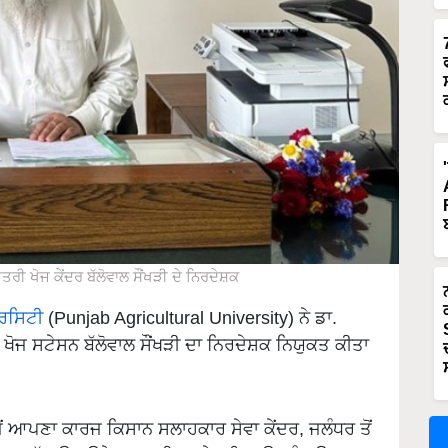
ੇਤਰੀ ਖੋਜ ਕੇਂਦਰ ਬੱਲੋਵਾਲ ਸੌਂਖੜੀ ਦੇ ਨਿਰਦੇਸ਼ਕ
ਰਸਿਟੀ
(Punjab Agricultural University) ਨੇ ਡਾ.
ੀ ਖੋਜ ਸਟੇਸਨ ਬੱਲੋਵਾਲ ਸੌਂਖੜੀ ਦਾ ਨਿਰਦੇਸ਼ਕ ਨਿਯੁਕਤ ਕੀਤਾ
ਜੋਂ ਆਪਣਾ ਕਾਰਜ ਕਿਸਾਨ ਸਲਾਹਕਾਰ ਸੇਵਾ ਕੇਂਦਰ, ਜਲੰਧਰ ਤੋਂ