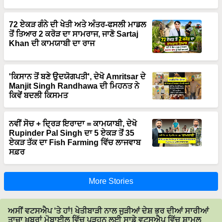
72 ਏਕੜ ਗੰਨੇ ਦੀ ਖੇਤੀ ਅਤੇ ਅੰਤਰ-ਫਸਲੀ ਮਾਡਲ
ਤੋਂ ਤਿਆਰ 2 ਕਰੋੜ ਦਾ ਸਾਮਰਾਜ, ਜਾਣੋ Sartaj
Khan ਦੀ ਕਾਮਯਾਬੀ ਦਾ ਰਾਜ
'ਕਿਸਾਨ ਤੋਂ ਬਣੇ ਉਦਯੋਗਪਤੀ', ਦੇਖੋ Amritsar ਦੇ
Manjit Singh Randhawa ਦੀ ਮਿਹਨਤ ਨੇ
ਕਿਵੇਂ ਬਦਲੀ ਕਿਸਮਤ
ਨਵੀਂ ਸੋਚ + ਦ੍ਰਿੜ ਇਰਾਦਾ = ਕਾਮਯਾਬੀ, ਦੇਖੋ
Rupinder Pal Singh ਦਾ 5 ਏਕੜ ਤੋਂ 35
ਏਕੜ ਤੱਕ ਦਾ Fish Farming ਵਿੱਚ ਲਾਜਵਾਬ
ਸਫ਼ਰ
More Stories
ਅਸੀਂ ਵਟਸਐਪ 'ਤੇ ਹਾਂ! ਖੇਤੀਬਾੜੀ ਨਾਲ ਜੁੜੀਆਂ ਦੇਸ਼ ਭਰ ਦੀਆਂ ਸਾਰੀਆਂ
ਤਾਜ਼ਾ ਖ਼ਬਰਾਂ ਮੋਬਾਈਲ ਵਿੱਚ ਪੜ੍ਹਨ ਲਈ ਸਾਡੇ ਵਟਸਐਪ ਵਿੱਚ ਸ਼ਾਮਲ
ਹੋਵੋ।