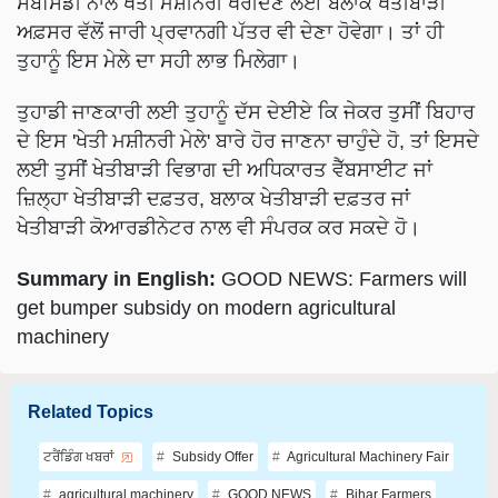
ਤੁਹਾਨੂੰ ਇਸ ਮੇਲੇ ਦਾ ਸਹੀ ਲਾਭ ਮਿਲੇਗਾ।
ਤੁਹਾਡੀ ਜਾਣਕਾਰੀ ਲਈ ਤੁਹਾਨੂੰ ਦੱਸ ਦੇਈਏ ਕਿ ਜੇਕਰ ਤੁਸੀਂ ਬਿਹਾਰ
ਦੇ ਇਸ 'ਖੇਤੀ ਮਸ਼ੀਨਰੀ ਮੇਲੇ' ਬਾਰੇ ਹੋਰ ਜਾਣਨਾ ਚਾਹੁੰਦੇ ਹੋ, ਤਾਂ ਇਸਦੇ
ਲਈ ਤੁਸੀਂ ਖੇਤੀਬਾੜੀ ਵਿਭਾਗ ਦੀ ਅਧਿਕਾਰਤ ਵੈੱਬਸਾਈਟ ਜਾਂ
ਜ਼ਿਲ੍ਹਾ ਖੇਤੀਬਾੜੀ ਦਫ਼ਤਰ, ਬਲਾਕ ਖੇਤੀਬਾੜੀ ਦਫ਼ਤਰ ਜਾਂ
ਖੇਤੀਬਾੜੀ ਕੋਆਰਡੀਨੇਟਰ ਨਾਲ ਵੀ ਸੰਪਰਕ ਕਰ ਸਕਦੇ ਹੋ।
Summary in English:
GOOD NEWS: Farmers will
get bumper subsidy on modern agricultural
machinery
Related Topics
ਟਰੈਂਡਿੰਗ ਖਬਰਾਂ
Subsidy Offer
Agricultural Machinery Fair
agricultural machinery
GOOD NEWS
Bihar Farmers