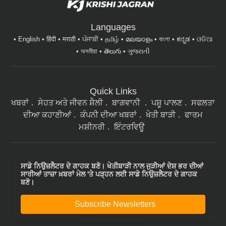
Languages
English
हिंदी
मराठी
ਪੰਜਾਬੀ
தமிழ்
മലയാളം
বাংলা
ಕನ್ನಡ
ଓଡିଆ
অসমীয়া
తెలుగు
ગુજરાતી
Quick Links
ਖਬਰਾਂ
ਸੇਹਤ ਅਤੇ ਜੀਵਨ ਸ਼ੈਲੀ
ਬਾਗਵਾਨੀ
ਪਸ਼ੂ ਪਾਲਣ
ਸਫਲਤਾ
ਦੀਆ ਕਹਾਣੀਆਂ
ਕੰਪਨੀ ਦੀਆ ਖਬਰਾਂ
ਖੇਤੀ ਬਾੜੀ
ਫਾਰਮ
ਮਸ਼ੀਨਰੀ
ਇੰਟਰਵਿਊ
ਸਾਡੇ ਨਿਉਜ਼ਲੈਟਰ ਦੇ ਗਾਹਕ ਬਣੋ। ਖੇਤੀਬਾੜੀ ਨਾਲ ਜੁੜੀਆਂ ਦੇਸ਼ ਭਰ ਦੀਆਂ
ਸਾਰੀਆਂ ਤਾਜ਼ਾ ਖ਼ਬਰਾਂ ਮੇਲ 'ਤੇ ਪੜ੍ਹਨ ਲਈ ਸਾਡੇ ਨਿਉਜ਼ਲੈਟਰ ਦੇ ਗਾਹਕ
ਬਣੋ।
Subscribe Newsletters