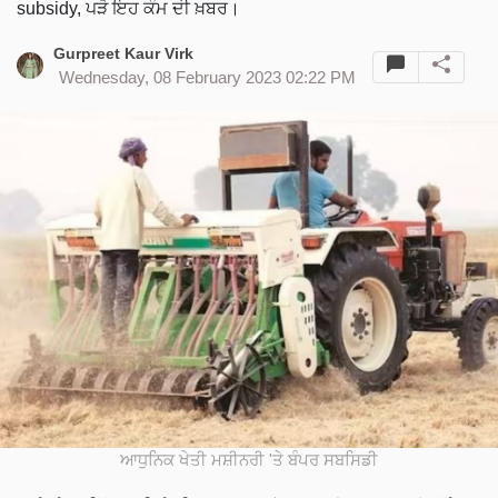
subsidy, ਪੜੋ ਇਹ ਕੰਮ ਦੀ ਖ਼ਬਰ।
Gurpreet Kaur Virk
Wednesday, 08 February 2023 02:22 PM
ਆਧੁਨਿਕ ਖੇਤੀ ਮਸ਼ੀਨਰੀ 'ਤੇ ਬੰਪਰ ਸਬਸਿਡੀ