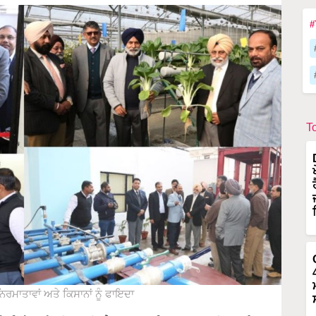
#
T
ਨਿਰਮਾਤਾਵਾਂ ਅਤੇ ਕਿਸਾਨਾਂ ਨੂੰ ਫਾਇਦਾ