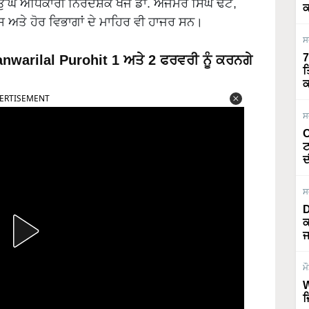
 ਉੱਘੇ ਅਧਿਕਾਰੀ ਨਿਰਦੇਸ਼ਕ ਖੋਜ ਡਾ. ਅਜਮੇਰ ਸਿੰਘ ਢੱਟ,
ਕ
ਸ ਅਤੇ ਹੋਰ ਵਿਭਾਗਾਂ ਦੇ ਮਾਹਿਰ ਵੀ ਹਾਜਰ ਸਨ।
ਸ
7
warilal Purohit 1 ਅਤੇ 2 ਫਰਵਰੀ ਨੂੰ ਕਰਨਗੇ
ਤ
ਕ
ERTISEMENT
ਸ
O
ਟ
ਦ
ਸ
D
ਕ
ਜ
ਮ
W
ਜ