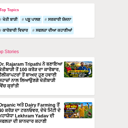
Top Topics
ਖੇਤੀ ਬਾੜੀ
ਪਸ਼ੂ ਪਾਲਣ
ਸਰਕਾਰੀ ਯੋਜਨਾ
ਕਾਰੋਬਾਰੀ ਵਿਚਾਰ
ਸਫਲਤਾ ਦੀਆ ਕਹਾਣੀਆਂ
op Stories
Dr. Rajaram Tripathi ਨੇ ਬਣਾਇਆ
ਖੇਤੀਬਾੜੀ ਤੋਂ 100 ਕਰੋੜ ਦਾ ਕਾਰੋਬਾਰ,
ਹੈਲੀਕਾਪਟਰਾਂ ਤੋਂ ਬਾਅਦ ਹੁਣ ਹਵਾਈ
ਜਹਾਜ਼ਾਂ ਨਾਲ ਲਿਆਉਣਗੇ ਖੇਤੀਬਾੜੀ
ਵਿੱਚ ਕ੍ਰਾਂਤੀ
Organic ਅਤੇ Dairy Farming ਤੋਂ
40 ਕਰੋੜ ਦਾ ਟਰਨਓਵਰ, ਦੇਖੋ ਮਿੱਟੀ ਦੇ
ਮਹਾਯੋਧਾ Lekhram Yadav ਦੀ
ਸਫਲਤਾ ਦੀ ਸ਼ਾਨਦਾਰ ਕਹਾਣੀ