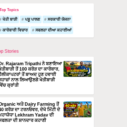
Top Topics
ਖੇਤੀ ਬਾੜੀ
ਪਸ਼ੂ ਪਾਲਣ
ਸਰਕਾਰੀ ਯੋਜਨਾ
ਕਾਰੋਬਾਰੀ ਵਿਚਾਰ
ਸਫਲਤਾ ਦੀਆ ਕਹਾਣੀਆਂ
op Stories
Dr. Rajaram Tripathi ਨੇ ਬਣਾਇਆ
ਖੇਤੀਬਾੜੀ ਤੋਂ 100 ਕਰੋੜ ਦਾ ਕਾਰੋਬਾਰ,
ਹੈਲੀਕਾਪਟਰਾਂ ਤੋਂ ਬਾਅਦ ਹੁਣ ਹਵਾਈ
ਜਹਾਜ਼ਾਂ ਨਾਲ ਲਿਆਉਣਗੇ ਖੇਤੀਬਾੜੀ
ਵਿੱਚ ਕ੍ਰਾਂਤੀ
Organic ਅਤੇ Dairy Farming ਤੋਂ
40 ਕਰੋੜ ਦਾ ਟਰਨਓਵਰ, ਦੇਖੋ ਮਿੱਟੀ ਦੇ
ਮਹਾਯੋਧਾ Lekhram Yadav ਦੀ
ਸਫਲਤਾ ਦੀ ਸ਼ਾਨਦਾਰ ਕਹਾਣੀ