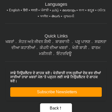
English
हिंदी
मराठी
ਪੰਜਾਬੀ
தமிழ்
മലയാളം
বাংলা
ಕನ್ನಡ
ଓଡିଆ
অসমীয়া
తెలుగు
ગુજરાતી
Quick Links
ਖਬਰਾਂ
ਸੇਹਤ ਅਤੇ ਜੀਵਨ ਸ਼ੈਲੀ
ਬਾਗਵਾਨੀ
ਪਸ਼ੂ ਪਾਲਣ
ਸਫਲਤਾ
ਦੀਆ ਕਹਾਣੀਆਂ
ਕੰਪਨੀ ਦੀਆ ਖਬਰਾਂ
ਖੇਤੀ ਬਾੜੀ
ਫਾਰਮ
ਮਸ਼ੀਨਰੀ
ਇੰਟਰਵਿਊ
ਸਾਡੇ ਨਿਉਜ਼ਲੈਟਰ ਦੇ ਗਾਹਕ ਬਣੋ। ਖੇਤੀਬਾੜੀ ਨਾਲ ਜੁੜੀਆਂ ਦੇਸ਼ ਭਰ ਦੀਆਂ
ਸਾਰੀਆਂ ਤਾਜ਼ਾ ਖ਼ਬਰਾਂ ਮੇਲ 'ਤੇ ਪੜ੍ਹਨ ਲਈ ਸਾਡੇ ਨਿਉਜ਼ਲੈਟਰ ਦੇ ਗਾਹਕ
ਬਣੋ।
Subscribe Newsletters
Back