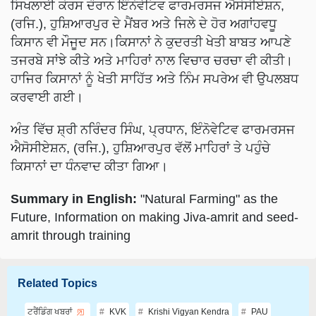
(ਰਜਿ.), ਹੁਸ਼ਿਆਰਪੁਰ ਦੇ ਮੈਂਬਰ ਅਤੇ ਜਿਲੇ ਦੇ ਹੋਰ ਅਗਾਂਹਵਧੂ
ਕਿਸਾਨ ਵੀ ਮੌਜੂਦ ਸਨ।ਕਿਸਾਨਾਂ ਨੇ ਕੁਦਰਤੀ ਖੇਤੀ ਬਾਬਤ ਆਪਣੇ
ਤਜਰਬੇ ਸਾਂਝੇ ਕੀਤੇ ਅਤੇ ਮਾਹਿਰਾਂ ਨਾਲ ਵਿਚਾਰ ਚਰਚਾ ਵੀ ਕੀਤੀ।
ਹਾਜਿਰ ਕਿਸਾਨਾਂ ਨੂੰ ਖੇਤੀ ਸਾਹਿੱਤ ਅਤੇ ਨਿੰਮ ਸਪਰੇਅ ਵੀ ਉਪਲਬਧ
ਕਰਵਾਈ ਗਈ।
ਅੰਤ ਵਿੱਚ ਸ਼੍ਰੀ ਨਰਿੰਦਰ ਸਿੰਘ, ਪ੍ਰਧਾਨ, ਇੰਨੋਵੇਟਿਵ ਫਾਰਮਰਸਜ
ਐਸੋਸੀਏਸ਼ਨ, (ਰਜਿ.), ਹੁਸ਼ਿਆਰਪੁਰ ਵੱਲੋਂ ਮਾਹਿਰਾਂ ਤੇ ਪਹੁੰਚੇ
ਕਿਸਾਨਾਂ ਦਾ ਧੰਨਵਾਦ ਕੀਤਾ ਗਿਆ।
Summary in English:
"Natural Farming" as the
Future, Information on making Jiva-amrit and seed-
amrit through training
Related Topics
ਟਰੈਂਡਿੰਗ ਖਬਰਾਂ
KVK
Krishi Vigyan Kendra
PAU
Punjab Agricultural University, Ludhiana
Natural Farming