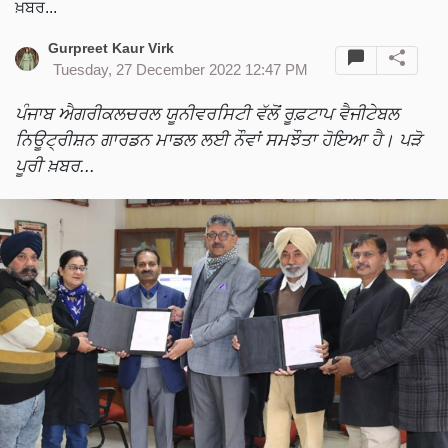
ਖ਼ਬਰ...
Gurpreet Kaur Virk
Tuesday, 27 December 2022 12:47 PM
ਪੰਜਾਬ ਐਗਰੀਕਲਚਰਲ ਯੂਨੀਵਰਸਿਟੀ ਵੱਲੋਂ ਰੂਫ਼ਟਾਪ ਵੈਜੀਟੇਬਲ
ਨਿਊਟ੍ਰੀਸ਼ਨ ਗਾਰਡਨ ਮਾਡਲ ਲਈ ਨੌਵਾਂ ਸਮਝੌਤਾ ਹੋਇਆ ਹੈ। ਪੜੋ
ਪੂਰੀ ਖ਼ਬਰ...