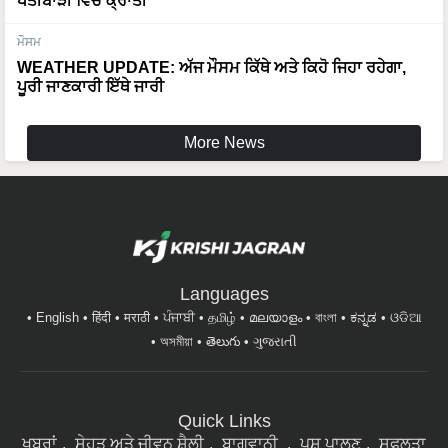
ਮੌਸਮ
WEATHER UPDATE: ਅੱਜ ਮੌਸਮ ਕਿੱਥੇ ਅਤੇ ਕਿਹੋ ਜਿਹਾ ਰਹੇਗਾ,
ਪੂਰੀ ਜਾਣਕਾਰੀ ਇੱਥੇ ਜਾਰੀ
More News
Languages
English
हिंदी
मराठी
ਪੰਜਾਬੀ
தமிழ்
മലയാളം
বাংলা
ಕನ್ನಡ
ଓଡିଆ
অসমীয়া
తెలుగు
ગુજરાતી
Quick Links
ਖਬਰਾਂ
ਸੇਹਤ ਅਤੇ ਜੀਵਨ ਸ਼ੈਲੀ
ਬਾਗਵਾਨੀ
ਪਸ਼ੂ ਪਾਲਣ
ਸਫਲਤਾ
ਦੀਆ ਕਹਾਣੀਆਂ
ਕੰਪਨੀ ਦੀਆ ਖਬਰਾਂ
ਖੇਤੀ ਬਾੜੀ
ਫਾਰਮ