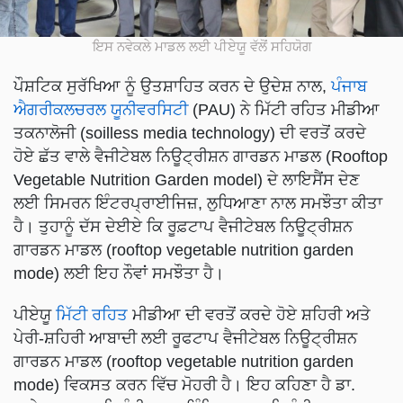
ਇਸ ਨਵੇਕਲੇ ਮਾਡਲ ਲਈ ਪੀਏਯੂ ਵੱਲੋਂ ਸਹਿਯੋਗ
ਪੌਸ਼ਟਿਕ ਸੁਰੱਖਿਆ ਨੂੰ ਉਤਸ਼ਾਹਿਤ ਕਰਨ ਦੇ ਉਦੇਸ਼ ਨਾਲ,
ਪੰਜਾਬ
ਐਗਰੀਕਲਚਰਲ ਯੂਨੀਵਰਸਿਟੀ
(PAU) ਨੇ ਮਿੱਟੀ ਰਹਿਤ ਮੀਡੀਆ
ਤਕਨਾਲੋਜੀ (soilless media technology) ਦੀ ਵਰਤੋਂ ਕਰਦੇ
ਹੋਏ ਛੱਤ ਵਾਲੇ ਵੈਜੀਟੇਬਲ ਨਿਊਟ੍ਰੀਸ਼ਨ ਗਾਰਡਨ ਮਾਡਲ (Rooftop
Vegetable Nutrition Garden model) ਦੇ ਲਾਇਸੈਂਸ ਦੇਣ
ਲਈ ਸਿਮਰਨ ਇੰਟਰਪ੍ਰਾਈਜਿਜ਼, ਲੁਧਿਆਣਾ ਨਾਲ ਸਮਝੌਤਾ ਕੀਤਾ
ਹੈ। ਤੁਹਾਨੂੰ ਦੱਸ ਦੇਈਏ ਕਿ ਰੂਫ਼ਟਾਪ ਵੈਜੀਟੇਬਲ ਨਿਊਟ੍ਰੀਸ਼ਨ
ਗਾਰਡਨ ਮਾਡਲ (rooftop vegetable nutrition garden
mode) ਲਈ ਇਹ ਨੌਵਾਂ ਸਮਝੌਤਾ ਹੈ।
ਪੀਏਯੂ
ਮਿੱਟੀ ਰਹਿਤ
ਮੀਡੀਆ ਦੀ ਵਰਤੋਂ ਕਰਦੇ ਹੋਏ ਸ਼ਹਿਰੀ ਅਤੇ
ਪੇਰੀ-ਸ਼ਹਿਰੀ ਆਬਾਦੀ ਲਈ ਰੂਫਟਾਪ ਵੈਜੀਟੇਬਲ ਨਿਊਟ੍ਰੀਸ਼ਨ
ਗਾਰਡਨ ਮਾਡਲ (rooftop vegetable nutrition garden
mode) ਵਿਕਸਤ ਕਰਨ ਵਿੱਚ ਮੋਹਰੀ ਹੈ। ਇਹ ਕਹਿਣਾ ਹੈ ਡਾ.