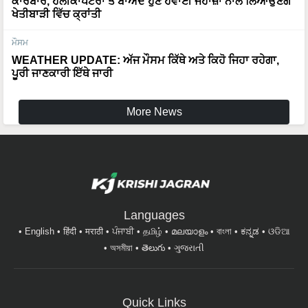
ਮੌਸਮ
WEATHER UPDATE: ਅੱਜ ਮੌਸਮ ਕਿੱਥੇ ਅਤੇ ਕਿਹੋ ਜਿਹਾ ਰਹੇਗਾ,
ਪੂਰੀ ਜਾਣਕਾਰੀ ਇੱਥੇ ਜਾਰੀ
More News
Languages
English
हिंदी
मराठी
ਪੰਜਾਬੀ
தமிழ்
മലയാളം
বাংলা
ಕನ್ನಡ
ଓଡିଆ
অসমীয়া
తెలుగు
ગુજરાતી
Quick Links
ਖਬਰਾਂ
ਸੇਹਤ ਅਤੇ ਜੀਵਨ ਸ਼ੈਲੀ
ਬਾਗਵਾਨੀ
ਪਸ਼ੂ ਪਾਲਣ
ਸਫਲਤਾ