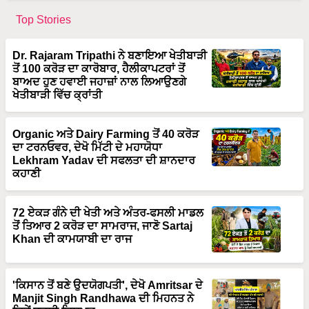
Dr. Rajaram Tripathi ਨੇ ਬਣਾਇਆ ਖੇਤੀਬਾੜੀ
ਤੋਂ 100 ਕਰੋੜ ਦਾ ਕਾਰੋਬਾਰ, ਹੈਲੀਕਾਪਟਰਾਂ ਤੋਂ
ਬਾਅਦ ਹੁਣ ਹਵਾਈ ਜਹਾਜ਼ਾਂ ਨਾਲ ਲਿਆਉਣਗੇ
ਖੇਤੀਬਾੜੀ ਵਿੱਚ ਕ੍ਰਾਂਤੀ
Organic ਅਤੇ Dairy Farming ਤੋਂ 40 ਕਰੋੜ
ਦਾ ਟਰਨਓਵਰ, ਦੇਖੋ ਮਿੱਟੀ ਦੇ ਮਹਾਯੋਧਾ
Lekhram Yadav ਦੀ ਸਫਲਤਾ ਦੀ ਸ਼ਾਨਦਾਰ
ਕਹਾਣੀ
72 ਏਕੜ ਗੰਨੇ ਦੀ ਖੇਤੀ ਅਤੇ ਅੰਤਰ-ਫਸਲੀ ਮਾਡਲ
ਤੋਂ ਤਿਆਰ 2 ਕਰੋੜ ਦਾ ਸਾਮਰਾਜ, ਜਾਣੋ Sartaj
Khan ਦੀ ਕਾਮਯਾਬੀ ਦਾ ਰਾਜ
'ਕਿਸਾਨ ਤੋਂ ਬਣੇ ਉਦਯੋਗਪਤੀ', ਦੇਖੋ Amritsar ਦੇ
Manjit Singh Randhawa ਦੀ ਮਿਹਨਤ ਨੇ
ਕਿਵੇਂ ਬਦਲੀ ਕਿਸਮਤ