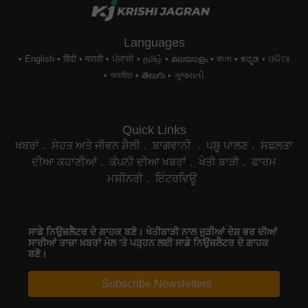
Languages
English
हिंदी
मराठी
ਪੰਜਾਬੀ
தமிழ்
മലയാളം
বাংলা
ಕನ್ನಡ
ଓଡିଆ
অসমীয়া
తెలుగు
ગુજરાતી
Quick Links
ਖਬਰਾਂ
ਸੇਹਤ ਅਤੇ ਜੀਵਨ ਸ਼ੈਲੀ
ਬਾਗਵਾਨੀ
ਪਸ਼ੂ ਪਾਲਣ
ਸਫਲਤਾ
ਦੀਆ ਕਹਾਣੀਆਂ
ਕੰਪਨੀ ਦੀਆ ਖਬਰਾਂ
ਖੇਤੀ ਬਾੜੀ
ਫਾਰਮ
ਮਸ਼ੀਨਰੀ
ਇੰਟਰਵਿਊ
ਸਾਡੇ ਨਿਉਜ਼ਲੈਟਰ ਦੇ ਗਾਹਕ ਬਣੋ। ਖੇਤੀਬਾੜੀ ਨਾਲ ਜੁੜੀਆਂ ਦੇਸ਼ ਭਰ ਦੀਆਂ
ਸਾਰੀਆਂ ਤਾਜ਼ਾ ਖ਼ਬਰਾਂ ਮੇਲ 'ਤੇ ਪੜ੍ਹਨ ਲਈ ਸਾਡੇ ਨਿਉਜ਼ਲੈਟਰ ਦੇ ਗਾਹਕ
ਬਣੋ।
Subscribe Newsletters