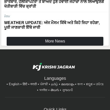
ਖੇਤੀਬਾੜੀ ਵਿੱਚ ਕ੍ਰਾਂਤੀ
ਮੌਸਮ
WEATHER UPDATE: ਅੱਜ ਮੌਸਮ ਕਿੱਥੇ ਅਤੇ ਕਿਹੋ ਜਿਹਾ ਰਹੇਗਾ,
ਪੂਰੀ ਜਾਣਕਾਰੀ ਇੱਥੇ ਜਾਰੀ
More News
Languages
English
हिंदी
मराठी
ਪੰਜਾਬੀ
தமிழ்
മലയാളം
বাংলা
ಕನ್ನಡ
ଓଡିଆ
অসমীয়া
తెలుగు
ગુજરાતી
Quick Links