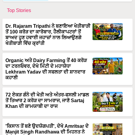
Top Stories
Dr. Rajaram Tripathi ਨੇ ਬਣਾਇਆ ਖੇਤੀਬਾੜੀ
ਤੋਂ 100 ਕਰੋੜ ਦਾ ਕਾਰੋਬਾਰ, ਹੈਲੀਕਾਪਟਰਾਂ ਤੋਂ
ਬਾਅਦ ਹੁਣ ਹਵਾਈ ਜਹਾਜ਼ਾਂ ਨਾਲ ਲਿਆਉਣਗੇ
ਖੇਤੀਬਾੜੀ ਵਿੱਚ ਕ੍ਰਾਂਤੀ
Organic ਅਤੇ Dairy Farming ਤੋਂ 40 ਕਰੋੜ
ਦਾ ਟਰਨਓਵਰ, ਦੇਖੋ ਮਿੱਟੀ ਦੇ ਮਹਾਯੋਧਾ
Lekhram Yadav ਦੀ ਸਫਲਤਾ ਦੀ ਸ਼ਾਨਦਾਰ
ਕਹਾਣੀ
72 ਏਕੜ ਗੰਨੇ ਦੀ ਖੇਤੀ ਅਤੇ ਅੰਤਰ-ਫਸਲੀ ਮਾਡਲ
ਤੋਂ ਤਿਆਰ 2 ਕਰੋੜ ਦਾ ਸਾਮਰਾਜ, ਜਾਣੋ Sartaj
Khan ਦੀ ਕਾਮਯਾਬੀ ਦਾ ਰਾਜ
'ਕਿਸਾਨ ਤੋਂ ਬਣੇ ਉਦਯੋਗਪਤੀ', ਦੇਖੋ Amritsar ਦੇ
Manjit Singh Randhawa ਦੀ ਮਿਹਨਤ ਨੇ
ਕਿਵੇਂ ਬਦਲੀ ਕਿਸਮਤ