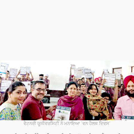
ਵੈਟਨਰੀ ਯੂਨੀਵਰਸਿਟੀ ਨੇ ਮਨਾਇਆ `ਵਨ ਹੈਲਥ ਦਿਵਸ`