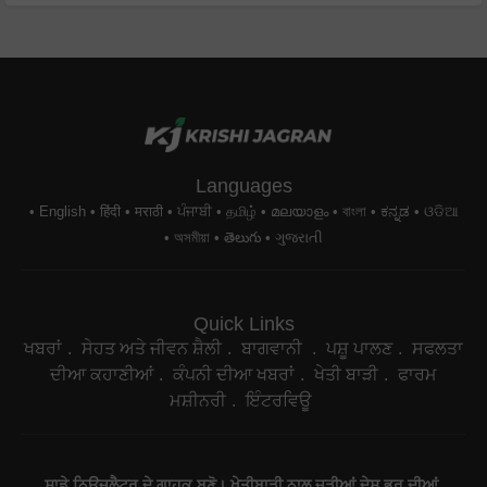
Languages
English
हिंदी
मराठी
ਪੰਜਾਬੀ
தமிழ்
മലയാളം
বাংলা
ಕನ್ನಡ
ଓଡିଆ
অসমীয়া
తెలుగు
ગુજરાતી
Quick Links
ਖਬਰਾਂ
ਸੇਹਤ ਅਤੇ ਜੀਵਨ ਸ਼ੈਲੀ
ਬਾਗਵਾਨੀ
ਪਸ਼ੂ ਪਾਲਣ
ਸਫਲਤਾ
ਦੀਆ ਕਹਾਣੀਆਂ
ਕੰਪਨੀ ਦੀਆ ਖਬਰਾਂ
ਖੇਤੀ ਬਾੜੀ
ਫਾਰਮ
ਮਸ਼ੀਨਰੀ
ਇੰਟਰਵਿਊ
ਸਾਡੇ ਨਿਉਜ਼ਲੈਟਰ ਦੇ ਗਾਹਕ ਬਣੋ। ਖੇਤੀਬਾੜੀ ਨਾਲ ਜੁੜੀਆਂ ਦੇਸ਼ ਭਰ ਦੀਆਂ