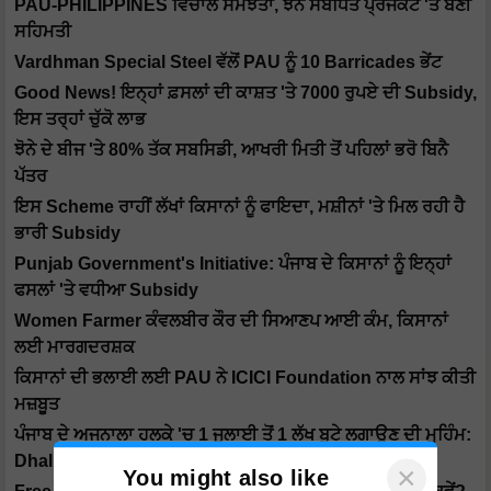
PAU-PHILIPPINES ਵਿਚਾਲੇ ਸਮਝੌਤਾ, ਝੋਨੇ ਸੰਬੰਧਿਤ ਪ੍ਰੋਜੈਕਟ 'ਤੇ ਬਣੀ
ਸਹਿਮਤੀ
Vardhman Special Steel ਵੱਲੋਂ PAU ਨੂੰ 10 Barricades ਭੇਂਟ
Good News! ਇਨ੍ਹਾਂ ਫ਼ਸਲਾਂ ਦੀ ਕਾਸ਼ਤ 'ਤੇ 7000 ਰੁਪਏ ਦੀ Subsidy,
ਇਸ ਤਰ੍ਹਾਂ ਚੁੱਕੋ ਲਾਭ
ਝੋਨੇ ਦੇ ਬੀਜ 'ਤੇ 80% ਤੱਕ ਸਬਸਿਡੀ, ਆਖਰੀ ਮਿਤੀ ਤੋਂ ਪਹਿਲਾਂ ਭਰੋ ਬਿਨੈ
ਪੱਤਰ
ਇਸ Scheme ਰਾਹੀਂ ਲੱਖਾਂ ਕਿਸਾਨਾਂ ਨੂੰ ਫਾਇਦਾ, ਮਸ਼ੀਨਾਂ 'ਤੇ ਮਿਲ ਰਹੀ ਹੈ
ਭਾਰੀ Subsidy
Punjab Government's Initiative: ਪੰਜਾਬ ਦੇ ਕਿਸਾਨਾਂ ਨੂੰ ਇਨ੍ਹਾਂ
ਫਸਲਾਂ 'ਤੇ ਵਧੀਆ Subsidy
Women Farmer ਕੰਵਲਬੀਰ ਕੌਰ ਦੀ ਸਿਆਣਪ ਆਈ ਕੰਮ, ਕਿਸਾਨਾਂ
ਲਈ ਮਾਰਗਦਰਸ਼ਕ
ਕਿਸਾਨਾਂ ਦੀ ਭਲਾਈ ਲਈ PAU ਨੇ ICICI Foundation ਨਾਲ ਸਾਂਝ ਕੀਤੀ
ਮਜ਼ਬੂਤ
ਪੰਜਾਬ ਦੇ ਅਜਨਾਲਾ ਹਲਕੇ 'ਚ 1 ਜੁਲਾਈ ਤੋਂ 1 ਲੱਖ ਬੂਟੇ ਲਗਾਉਣ ਦੀ ਮੁਹਿੰਮ:
Dhaliwal
×
You might also like