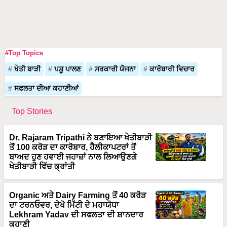
#Top Topics
ਖੇਤੀ ਬਾੜੀ
ਪਸ਼ੂ ਪਾਲਣ
ਸਰਕਾਰੀ ਯੋਜਨਾ
ਕਾਰੋਬਾਰੀ ਵਿਚਾਰ
ਸਫਲਤਾ ਦੀਆ ਕਹਾਣੀਆਂ
Top Stories
Dr. Rajaram Tripathi ਨੇ ਬਣਾਇਆ ਖੇਤੀਬਾੜੀ
ਤੋਂ 100 ਕਰੋੜ ਦਾ ਕਾਰੋਬਾਰ, ਹੈਲੀਕਾਪਟਰਾਂ ਤੋਂ
ਬਾਅਦ ਹੁਣ ਹਵਾਈ ਜਹਾਜ਼ਾਂ ਨਾਲ ਲਿਆਉਣਗੇ
ਖੇਤੀਬਾੜੀ ਵਿੱਚ ਕ੍ਰਾਂਤੀ
Organic ਅਤੇ Dairy Farming ਤੋਂ 40 ਕਰੋੜ
ਦਾ ਟਰਨਓਵਰ, ਦੇਖੋ ਮਿੱਟੀ ਦੇ ਮਹਾਯੋਧਾ
Lekhram Yadav ਦੀ ਸਫਲਤਾ ਦੀ ਸ਼ਾਨਦਾਰ
ਕਹਾਣੀ