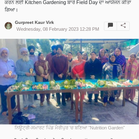
ਕਰਨ ਲਈ Kitchen Gardening ਬਾਰੇ Field Day ਦਾ ਆਯੋਜਨ ਕੀਤਾ
ਗਿਆ।
Gurpreet Kaur Virk
Wednesday, 08 February 2023 12:28 PM
ਨਿਊਟ੍ਰੀ-ਸਮਾਰਟ ਪਿੰਡ ਮੈਰੀਪੁਰ 'ਚ ਬਣਿਆ "Nutrition Garden"