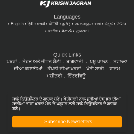
Languages
English
हिंदी
मराठी
ਪੰਜਾਬੀ
தமிழ்
മലയാളം
বাংলা
ಕನ್ನಡ
ଓଡିଆ
অসমীয়া
తెలుగు
ગુજરાતી
Quick Links
ਖਬਰਾਂ
ਸੇਹਤ ਅਤੇ ਜੀਵਨ ਸ਼ੈਲੀ
ਬਾਗਵਾਨੀ
ਪਸ਼ੂ ਪਾਲਣ
ਸਫਲਤਾ
ਦੀਆ ਕਹਾਣੀਆਂ
ਕੰਪਨੀ ਦੀਆ ਖਬਰਾਂ
ਖੇਤੀ ਬਾੜੀ
ਫਾਰਮ
ਮਸ਼ੀਨਰੀ
ਇੰਟਰਵਿਊ
ਸਾਡੇ ਨਿਉਜ਼ਲੈਟਰ ਦੇ ਗਾਹਕ ਬਣੋ। ਖੇਤੀਬਾੜੀ ਨਾਲ ਜੁੜੀਆਂ ਦੇਸ਼ ਭਰ ਦੀਆਂ
ਸਾਰੀਆਂ ਤਾਜ਼ਾ ਖ਼ਬਰਾਂ ਮੇਲ 'ਤੇ ਪੜ੍ਹਨ ਲਈ ਸਾਡੇ ਨਿਉਜ਼ਲੈਟਰ ਦੇ ਗਾਹਕ
ਬਣੋ।
Subscribe Newsletters