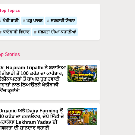
Top Topics
ਖੇਤੀ ਬਾੜੀ
ਪਸ਼ੂ ਪਾਲਣ
ਸਰਕਾਰੀ ਯੋਜਨਾ
ਕਾਰੋਬਾਰੀ ਵਿਚਾਰ
ਸਫਲਤਾ ਦੀਆ ਕਹਾਣੀਆਂ
op Stories
Dr. Rajaram Tripathi ਨੇ ਬਣਾਇਆ
ਖੇਤੀਬਾੜੀ ਤੋਂ 100 ਕਰੋੜ ਦਾ ਕਾਰੋਬਾਰ,
ਹੈਲੀਕਾਪਟਰਾਂ ਤੋਂ ਬਾਅਦ ਹੁਣ ਹਵਾਈ
ਜਹਾਜ਼ਾਂ ਨਾਲ ਲਿਆਉਣਗੇ ਖੇਤੀਬਾੜੀ
ਵਿੱਚ ਕ੍ਰਾਂਤੀ
Organic ਅਤੇ Dairy Farming ਤੋਂ
40 ਕਰੋੜ ਦਾ ਟਰਨਓਵਰ, ਦੇਖੋ ਮਿੱਟੀ ਦੇ
ਮਹਾਯੋਧਾ Lekhram Yadav ਦੀ
ਸਫਲਤਾ ਦੀ ਸ਼ਾਨਦਾਰ ਕਹਾਣੀ