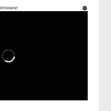
ERTISEMENT
 ਅੱਧ-ਅਗਸਤ ਤੋਂ ਲੈ ਕੇ ਸਤੰਬਰ ਦੇ ਪਹਿਲੇ ਹਫਤੇ ਤੱਕ ਖੇਤ