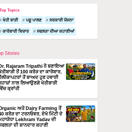
Top Topics
ਖੇਤੀ ਬਾੜੀ
ਪਸ਼ੂ ਪਾਲਣ
ਸਰਕਾਰੀ ਯੋਜਨਾ
ਕਾਰੋਬਾਰੀ ਵਿਚਾਰ
ਸਫਲਤਾ ਦੀਆ ਕਹਾਣੀਆਂ
op Stories
Dr. Rajaram Tripathi ਨੇ ਬਣਾਇਆ
ਖੇਤੀਬਾੜੀ ਤੋਂ 100 ਕਰੋੜ ਦਾ ਕਾਰੋਬਾਰ,
ਹੈਲੀਕਾਪਟਰਾਂ ਤੋਂ ਬਾਅਦ ਹੁਣ ਹਵਾਈ
ਜਹਾਜ਼ਾਂ ਨਾਲ ਲਿਆਉਣਗੇ ਖੇਤੀਬਾੜੀ
ਵਿੱਚ ਕ੍ਰਾਂਤੀ
Organic ਅਤੇ Dairy Farming ਤੋਂ
40 ਕਰੋੜ ਦਾ ਟਰਨਓਵਰ, ਦੇਖੋ ਮਿੱਟੀ ਦੇ
ਮਹਾਯੋਧਾ Lekhram Yadav ਦੀ
ਸਫਲਤਾ ਦੀ ਸ਼ਾਨਦਾਰ ਕਹਾਣੀ