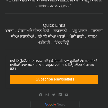
English
हिंदी
मराठी
ਪੰਜਾਬੀ
தமிழ்
മലയാളം
বাংলা
ಕನ್ನಡ
ଓଡିଆ
অসমীয়া
తెలుగు
ગુજરાતી
Quick Links
ਖਬਰਾਂ
ਸੇਹਤ ਅਤੇ ਜੀਵਨ ਸ਼ੈਲੀ
ਬਾਗਵਾਨੀ
ਪਸ਼ੂ ਪਾਲਣ
ਸਫਲਤਾ
ਦੀਆ ਕਹਾਣੀਆਂ
ਕੰਪਨੀ ਦੀਆ ਖਬਰਾਂ
ਖੇਤੀ ਬਾੜੀ
ਫਾਰਮ
ਮਸ਼ੀਨਰੀ
ਇੰਟਰਵਿਊ
ਸਾਡੇ ਨਿਉਜ਼ਲੈਟਰ ਦੇ ਗਾਹਕ ਬਣੋ। ਖੇਤੀਬਾੜੀ ਨਾਲ ਜੁੜੀਆਂ ਦੇਸ਼ ਭਰ ਦੀਆਂ
ਸਾਰੀਆਂ ਤਾਜ਼ਾ ਖ਼ਬਰਾਂ ਮੇਲ 'ਤੇ ਪੜ੍ਹਨ ਲਈ ਸਾਡੇ ਨਿਉਜ਼ਲੈਟਰ ਦੇ ਗਾਹਕ
ਬਣੋ।
Subscribe Newsletters