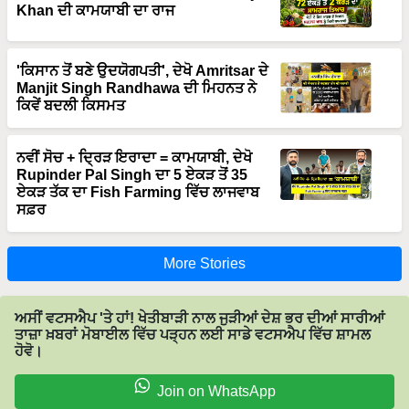
Khan ਦੀ ਕਾਮਯਾਬੀ ਦਾ ਰਾਜ
'ਕਿਸਾਨ ਤੋਂ ਬਣੇ ਉਦਯੋਗਪਤੀ', ਦੇਖੋ Amritsar ਦੇ
Manjit Singh Randhawa ਦੀ ਮਿਹਨਤ ਨੇ
ਕਿਵੇਂ ਬਦਲੀ ਕਿਸਮਤ
ਨਵੀਂ ਸੋਚ + ਦ੍ਰਿੜ ਇਰਾਦਾ = ਕਾਮਯਾਬੀ, ਦੇਖੋ
Rupinder Pal Singh ਦਾ 5 ਏਕੜ ਤੋਂ 35
ਏਕੜ ਤੱਕ ਦਾ Fish Farming ਵਿੱਚ ਲਾਜਵਾਬ
ਸਫ਼ਰ
More Stories
ਅਸੀਂ ਵਟਸਐਪ 'ਤੇ ਹਾਂ! ਖੇਤੀਬਾੜੀ ਨਾਲ ਜੁੜੀਆਂ ਦੇਸ਼ ਭਰ ਦੀਆਂ ਸਾਰੀਆਂ
ਤਾਜ਼ਾ ਖ਼ਬਰਾਂ ਮੋਬਾਈਲ ਵਿੱਚ ਪੜ੍ਹਨ ਲਈ ਸਾਡੇ ਵਟਸਐਪ ਵਿੱਚ ਸ਼ਾਮਲ
ਹੋਵੋ।
Join on WhatsApp