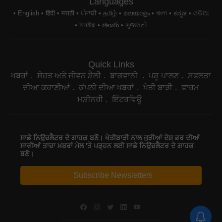
Languages
English
हिंदी
मराठी
ਪੰਜਾਬੀ
தமிழ்
മലയാളം
বাংলা
ಕನ್ನಡ
ଓଡିଆ
অসমীয়া
తెలుగు
ગુજરાતી
Quick Links
ਖਬਰਾਂ
ਸੇਹਤ ਅਤੇ ਜੀਵਨ ਸ਼ੈਲੀ
ਬਾਗਵਾਨੀ
ਪਸ਼ੂ ਪਾਲਣ
ਸਫਲਤਾ
ਦੀਆ ਕਹਾਣੀਆਂ
ਕੰਪਨੀ ਦੀਆ ਖਬਰਾਂ
ਖੇਤੀ ਬਾੜੀ
ਫਾਰਮ
ਮਸ਼ੀਨਰੀ
ਇੰਟਰਵਿਊ
ਸਾਡੇ ਨਿਉਜ਼ਲੈਟਰ ਦੇ ਗਾਹਕ ਬਣੋ। ਖੇਤੀਬਾੜੀ ਨਾਲ ਜੁੜੀਆਂ ਦੇਸ਼ ਭਰ ਦੀਆਂ
ਸਾਰੀਆਂ ਤਾਜ਼ਾ ਖ਼ਬਰਾਂ ਮੇਲ 'ਤੇ ਪੜ੍ਹਨ ਲਈ ਸਾਡੇ ਨਿਉਜ਼ਲੈਟਰ ਦੇ ਗਾਹਕ
ਬਣੋ।
Subscribe Newsletters