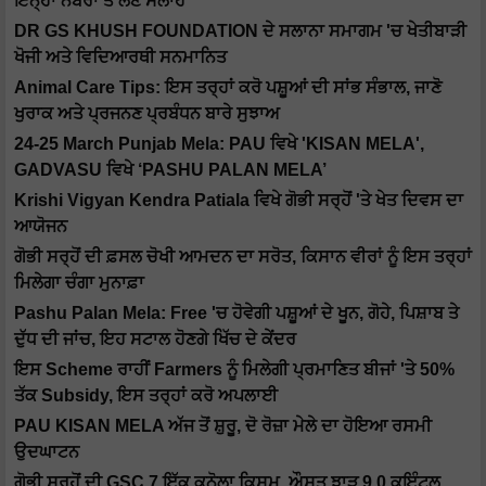
ਇਨ੍ਹਾਂ ਨੰਬਰਾਂ ਤੋਂ ਲੈਣ ਸਲਾਹ
DR GS KHUSH FOUNDATION ਦੇ ਸਲਾਨਾ ਸਮਾਗਮ 'ਚ ਖੇਤੀਬਾੜੀ
ਖੋਜੀ ਅਤੇ ਵਿਦਿਆਰਥੀ ਸਨਮਾਨਿਤ
Animal Care Tips: ਇਸ ਤਰ੍ਹਾਂ ਕਰੋ ਪਸ਼ੂਆਂ ਦੀ ਸਾਂਭ ਸੰਭਾਲ, ਜਾਣੋ
ਖੁਰਾਕ ਅਤੇ ਪ੍ਰਜਨਣ ਪ੍ਰਬੰਧਨ ਬਾਰੇ ਸੁਝਾਅ
24-25 March Punjab Mela: PAU ਵਿਖੇ 'KISAN MELA',
GADVASU ਵਿਖੇ ‘PASHU PALAN MELA’
Krishi Vigyan Kendra Patiala ਵਿਖੇ ਗੋਭੀ ਸਰ੍ਹੋਂ 'ਤੇ ਖੇਤ ਦਿਵਸ ਦਾ
ਆਯੋਜਨ
ਗੋਭੀ ਸਰ੍ਹੋਂ ਦੀ ਫ਼ਸਲ ਚੋਖੀ ਆਮਦਨ ਦਾ ਸਰੋਤ, ਕਿਸਾਨ ਵੀਰਾਂ ਨੂੰ ਇਸ ਤਰ੍ਹਾਂ
ਮਿਲੇਗਾ ਚੰਗਾ ਮੁਨਾਫ਼ਾ
Pashu Palan Mela: Free 'ਚ ਹੋਵੇਗੀ ਪਸ਼ੂਆਂ ਦੇ ਖੂਨ, ਗੋਹੇ, ਪਿਸ਼ਾਬ ਤੇ
ਦੁੱਧ ਦੀ ਜਾਂਚ, ਇਹ ਸਟਾਲ ਹੋਣਗੇ ਖਿੱਚ ਦੇ ਕੇਂਦਰ
ਇਸ Scheme ਰਾਹੀਂ Farmers ਨੂੰ ਮਿਲੇਗੀ ਪ੍ਰਮਾਣਿਤ ਬੀਜਾਂ 'ਤੇ 50%
ਤੱਕ Subsidy, ਇਸ ਤਰ੍ਹਾਂ ਕਰੋ ਅਪਲਾਈ
PAU KISAN MELA ਅੱਜ ਤੋਂ ਸ਼ੁਰੂ, ਦੋ ਰੋਜ਼ਾ ਮੇਲੇ ਦਾ ਹੋਇਆ ਰਸਮੀ
ਉਦਘਾਟਨ
ਗੋਭੀ ਸਰ੍ਹੋਂ ਦੀ GSC 7 ਇੱਕ ਕਨੋਲਾ ਕਿਸਮ, ਔਸਤ ਝਾੜ 9.0 ਕੁਇੰਟਲ