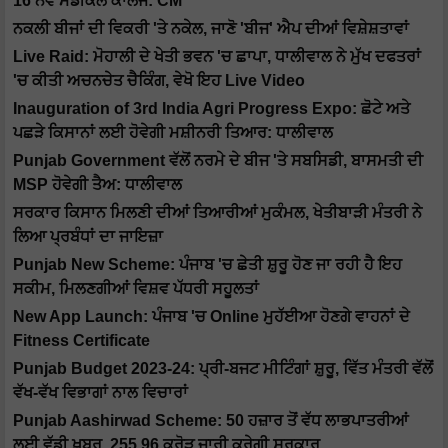
16 ਨਵੇਂ ਮੈਡੀਕਲ ਕਾਲਜ: CM
ਨਕਲੀ ਬੀਜਾਂ ਦੀ ਵਿਕਰੀ 'ਤੇ ਨਕੇਲ, ਜਾਣੋ 'ਬੀਜ' ਐਪ ਦੀਆਂ ਵਿਸ਼ੇਸ਼ਤਾਵਾਂ
Live Raid: ਮੋਹਾਲੀ ਦੇ ਖੇਤੀ ਭਵਨ 'ਚ ਛਾਪਾ, ਧਾਲੀਵਾਲ ਨੇ ਮੁੱਖ ਦਫਤਰਾਂ
'ਚ ਕੀਤੀ ਅਚਨਚੇਤ ਚੈਕਿੰਗ, ਵੇਖੋ ਇਹ Live Video
Inauguration of 3rd India Agri Progress Expo: ਛੋਟੇ ਅਤੇ
ਪਛੜੇ ਕਿਸਾਨਾਂ ਲਈ ਹੋਵੇਗੀ ਮਸ਼ੀਨਰੀ ਤਿਆਰ: ਧਾਲੀਵਾਲ
Punjab Government ਵੱਲੋਂ ਨਰਮੇ ਦੇ ਬੀਜ 'ਤੇ ਸਬਸਿਡੀ, ਬਾਸਮਤੀ ਦੀ
MSP ਹੋਵੇਗੀ ਤੈਅ: ਧਾਲੀਵਾਲ
ਸਰਕਾਰ ਕਿਸਾਨ ਮਿਲਣੀ ਦੀਆਂ ਤਿਆਰੀਆਂ ਮੁਕੰਮਲ, ਖੇਤੀਬਾੜੀ ਮੰਤਰੀ ਨੇ
ਲਿਆ ਪ੍ਰਬੰਧਾਂ ਦਾ ਜਾਇਜ਼ਾ
Punjab New Scheme: ਪੰਜਾਬ 'ਚ ਛੇਤੀ ਸ਼ੁਰੂ ਹੋਣ ਜਾ ਰਹੀ ਹੈ ਇਹ
ਸਕੀਮ, ਮਿਲਣਗੀਆਂ ਵਿਸ਼ਵ ਪੱਧਰੀ ਸਹੂਲਤਾਂ
New App Launch: ਪੰਜਾਬ 'ਚ Online ਮੁਹੱਈਆ ਹੋਣਗੇ ਵਾਹਨਾਂ ਦੇ
Fitness Certificate
Punjab Budget 2023-24: ਪ੍ਰੀ-ਬਜਟ ਮੀਟਿੰਗਾਂ ਸ਼ੁਰੂ, ਵਿੱਤ ਮੰਤਰੀ ਵੱਲੋਂ
ਵੱਖ-ਵੱਖ ਵਿਭਾਗਾਂ ਨਾਲ ਵਿਚਾਰਾਂ
Punjab Aashirwad Scheme: 50 ਹਜ਼ਾਰ ਤੋਂ ਵੱਧ ਲਾਭਪਾਤਰੀਆਂ
ਲਈ ਵੱਡੀ ਖ਼ਬਰ, 255.96 ਕਰੋੜ ਜਾਰੀ ਕਰੇਗੀ ਸਰਕਾਰ