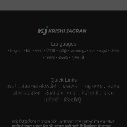
Languages
English
हिंदी
मराठी
ਪੰਜਾਬੀ
தமிழ்
മലയാളം
বাংলা
ಕನ್ನಡ
ଓଡିଆ
অসমীয়া
తెలుగు
ગુજરાતી
Quick Links
ਖਬਰਾਂ
ਸੇਹਤ ਅਤੇ ਜੀਵਨ ਸ਼ੈਲੀ
ਬਾਗਵਾਨੀ
ਪਸ਼ੂ ਪਾਲਣ
ਸਫਲਤਾ
ਦੀਆ ਕਹਾਣੀਆਂ
ਕੰਪਨੀ ਦੀਆ ਖਬਰਾਂ
ਖੇਤੀ ਬਾੜੀ
ਫਾਰਮ
ਮਸ਼ੀਨਰੀ
ਇੰਟਰਵਿਊ
ਸਾਡੇ ਨਿਉਜ਼ਲੈਟਰ ਦੇ ਗਾਹਕ ਬਣੋ। ਖੇਤੀਬਾੜੀ ਨਾਲ ਜੁੜੀਆਂ ਦੇਸ਼ ਭਰ ਦੀਆਂ
ਸਾਰੀਆਂ ਤਾਜ਼ਾ ਖ਼ਬਰਾਂ ਮੇਲ 'ਤੇ ਪੜ੍ਹਨ ਲਈ ਸਾਡੇ ਨਿਉਜ਼ਲੈਟਰ ਦੇ ਗਾਹਕ