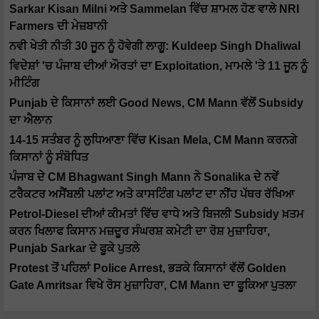
Sarkar Kisan Milni ਅਤੇ Sammelan ਵਿੱਚ ਸ਼ਾਮਲ ਹੋਣ ਵਾਲੇ NRI
Farmers ਦੀ ਮੇਜ਼ਬਾਨੀ
ਨਵੀ ਖੇਤੀ ਨੀਤੀ 30 ਜੂਨ ਨੂੰ ਹੋਵੇਗੀ ਲਾਗੂ: Kuldeep Singh Dhaliwal
ਵਿਦੇਸ਼ਾਂ 'ਚ ਪੰਜਾਬ ਦੀਆਂ ਔਰਤਾਂ ਦਾ Exploitation, ਮਾਮਲੇ 'ਤੇ 11 ਜੂਨ ਨੂੰ
ਮੀਟਿੰਗ
Punjab ਦੇ ਕਿਸਾਨਾਂ ਲਈ Good News, CM Mann ਵੱਲੋਂ Subsidy
ਦਾ ਐਲਾਨ
14-15 ਸਤੰਬਰ ਨੂੰ ਲੁਧਿਆਣਾ ਵਿੱਚ Kisan Mela, CM Mann ਕਰਨਗੇ
ਕਿਸਾਨਾਂ ਨੂੰ ਸੰਬੋਧਿਤ
ਪੰਜਾਬ ਦੇ CM Bhagwant Singh Mann ਨੇ Sonalika ਦੇ ਨਵੇਂ
ਟਰੈਕਟਰ ਅਸੈਂਬਲੀ ਪਲਾਂਟ ਅਤੇ ਕਾਸਟਿੰਗ ਪਲਾਂਟ ਦਾ ਨੀਂਹ ਪੱਥਰ ਰੱਖਿਆ
Petrol-Diesel ਦੀਆਂ ਕੀਮਤਾਂ ਵਿੱਚ ਵਾਧੇ ਅਤੇ ਬਿਜਲੀ Subsidy ਖ਼ਤਮ
ਕਰਨ ਖਿਲਾਫ ਕਿਸਾਨ ਮਜ਼ਦੂਰ ਸੰਘਰਸ਼ ਕਮੇਟੀ ਦਾ ਰੋਸ਼ ਮੁਜ਼ਾਹਿਰਾ,
Punjab Sarkar ਦੇ ਫੂਕੇ ਪੁਤਲੇ
Protest ਤੋਂ ਪਹਿਲਾਂ Police Arrest, ਭੜਕੇ ਕਿਸਾਨਾਂ ਵੱਲੋਂ Golden
Gate Amritsar ਵਿਖੇ ਰੋਸ ਮੁਜ਼ਾਹਿਰਾ, CM Mann ਦਾ ਫੂਕਿਆ ਪੁਤਲਾ