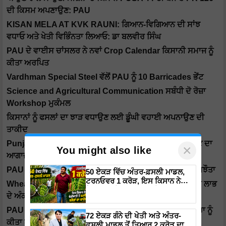
ਦੀ ਕਿਸਮ ਅਪਣਾਉਣ: PAU
KISAN MELA AT KVK RAUNI: ਗਿਆਨ-ਵਿਗਿਆਨ ਦੀ ਸਾਂਝ
ਵਧਾਓ ਅਤੇ ਖੇਤੀ ਵਿਭਿੰਨਤਾ ਲਿਆਓ: ਡਾ ਬਲਵੀਰ ਸਿੰਘ
PAU ਦੇ ਵਾਈਸ ਚਾਂਸਲਰ ਨੇ ਨਵਾਂ Crop Calendar ਕਿਸਾਨੀ ਸਮਾਜ ਨੂੰ
ਕੀਤਾ ਅਰਪਿਤ
Vardhman Special Steel ਵੱਲੋਂ PAU ਨੂੰ 10 Barricades ਭੇਂਟ
Science and Agricultural Communication ਸਬੰਧੀ ਦੋ ਰੋਜ਼ਾ
Workshop ਮੁਕੰਮਲ
ਕਿਸਾਨਾਂ ਨੂੰ ਫਸਲਾਂ ਦਾ ਝਾੜ ਵਧਾਉਣ ਲਈ ਡੂੰਘੀ ਵਹਾਈ ਅਪਨਾਉਣ ਦੀ
ਤਾਕੀਦ
Punjab Agricultural University ਵਿਖੇ 56ਵੀਂ ਐਥਲੈਟਿਕ ਮੀਟ ਦਾ
×
You might also like
ਆਗਾਜ਼
PAU ਨੇ ਕੋਲਕਾਤਾ ਆਧਾਰਿਤ ICAR INSTITUTE ਨਾਲ ਕੀਤਾ ਸਮਝੌਤਾ
50 ਏਕੜ ਵਿੱਚ ਅੰਤਰ-ਫ਼ਸਲੀ ਮਾਡਲ,
ਟਰਨਓਵਰ 1 ਕਰੋੜ, ਇਸ ਕਿਸਾਨ ਨੇ
Wheat Variety "PBW 826" ਤੋਂ ਹੋਣ ਵਾਲੇ ਅਨੁਮਾਨਿਤ ਆਰਥਿਕ ਲਾਭ
ਖੇਤੀਬਾੜੀ ਤੋਂ ਬਣਾਇਆ ਕਰੋੜਾਂ ਦਾ
ਦੇ ਅੰਕੜੇ ਪੇਸ਼
ਕਾਰੋਬਾਰ
PAU ਵਿੱਚ ਬਰਤਾਨੀਆਂ ਦੇ ਬਾਦਸ਼ਾਹ ਚਾਰਲਸ ਦੀ ਇਤਿਹਾਸਕ ਯਾਤਰਾ ਨੂੰ
72 ਏਕੜ ਗੰਨੇ ਦੀ ਖੇਤੀ ਅਤੇ ਅੰਤਰ-
ਕੀਤਾ ਯਾਦ
ਫਸਲੀ ਮਾਡਲ ਤੋਂ ਤਿਆਰ 2 ਕਰੋੜ ਦਾ