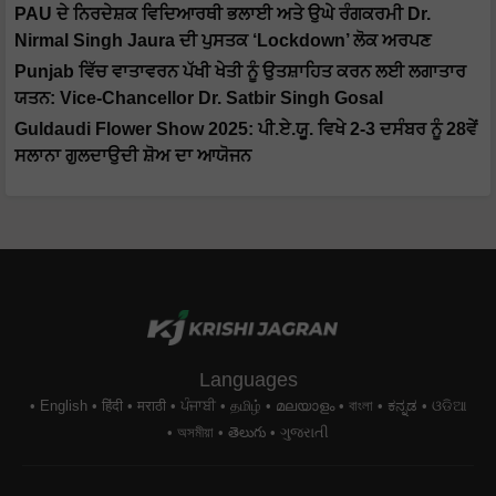
PAU ਦੇ ਨਿਰਦੇਸ਼ਕ ਵਿਦਿਆਰਥੀ ਭਲਾਈ ਅਤੇ ਉਘੇ ਰੰਗਕਰਮੀ Dr.
Nirmal Singh Jaura ਦੀ ਪੁਸਤਕ ‘Lockdown’ ਲੋਕ ਅਰਪਣ
Punjab ਵਿੱਚ ਵਾਤਾਵਰਨ ਪੱਖੀ ਖੇਤੀ ਨੂੰ ਉਤਸ਼ਾਹਿਤ ਕਰਨ ਲਈ ਲਗਾਤਾਰ
ਯਤਨ: Vice-Chancellor Dr. Satbir Singh Gosal
Guldaudi Flower Show 2025: ਪੀ.ਏ.ਯੂ. ਵਿਖੇ 2-3 ਦਸੰਬਰ ਨੂੰ 28ਵੇਂ
ਸਲਾਨਾ ਗੁਲਦਾਉਦੀ ਸ਼ੋਅ ਦਾ ਆਯੋਜਨ
Languages
English
हिंदी
मराठी
ਪੰਜਾਬੀ
தமிழ்
മലയാളം
বাংলা
ಕನ್ನಡ
ଓଡିଆ
অসমীয়া
తెలుగు
ગુજરાતી