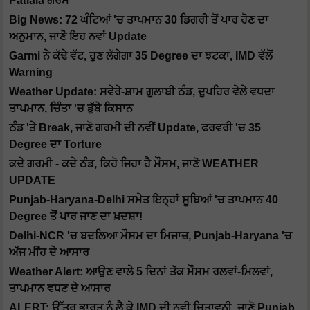
Patiala ਗਰਮ
Big News: 72 ਘੰਟਿਆਂ 'ਚ ਤਾਪਮਾਨ 30 ਡਿਗਰੀ ਤੋਂ ਪਾਰ ਹੋਣ ਦਾ
ਅਨੁਮਾਨ, ਜਾਣੋ ਇਹ ਨਵਾਂ Update
Garmi ਨੇ ਕੱਢੇ ਵੱਟ, ਹੁਣ ਲੱਗੇਗਾ 35 Degree ਦਾ ਝਟਕਾ, IMD ਵੱਲੋਂ
Warning
Weather Update: ਸਵੇਰੇ-ਸ਼ਾਮ ਗੁਲਾਬੀ ਠੰਡ, ਦੁਪਹਿਰ ਵੇਲੇ ਵਧਦਾ
ਤਾਪਮਾਨ, ਚਿੰਤਾ 'ਚ ਡੁੱਬੇ ਕਿਸਾਨ
ਠੰਡ 'ਤੇ Break, ਜਾਣੋ ਗਰਮੀ ਦੀ ਨਵੀਂ Update, ਫਰਵਰੀ 'ਚ 35
Degree ਦਾ Torture
ਕਦੇ ਗਰਮੀ - ਕਦੇ ਠੰਡ, ਕਿਹੋ ਜਿਹਾ ਹੈ ਮੌਸਮ, ਜਾਣੋ WEATHER
UPDATE
Punjab-Haryana-Delhi ਸਮੇਤ ਇਨ੍ਹਾਂ ਸੂਬਿਆਂ 'ਚ ਤਾਪਮਾਨ 40
Degree ਤੋਂ ਪਾਰ ਜਾਣ ਦਾ ਖ਼ਦਸ਼ਾ!
Delhi-NCR 'ਚ ਬਦਲਿਆ ਮੌਸਮ ਦਾ ਮਿਜਾਜ਼, Punjab-Haryana 'ਚ
ਅੱਜ ਮੀਂਹ ਦੇ ਆਸਾਰ
Weather Alert: ਆਉਣ ਵਾਲੇ 5 ਦਿਨਾਂ ਤੱਕ ਮੌਸਮ ਰਲਵਾਂ-ਮਿਲਵਾਂ,
ਤਾਪਮਾਨ ਵਧਣ ਦੇ ਆਸਾਰ
ALERT: ਉੱਤਰ ਭਾਰਤ ਨੂੰ ਲੈ ਕੇ IMD ਦੀ ਨਵੀ ਚਿਤਾਵਨੀ, ਜਾਣੋ Punjab