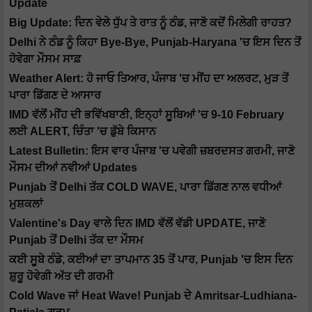
Update
Big Update: ਦਿਨ ਵੇਲੇ ਧੁੱਪ ਤੇ ਰਾਤ ਨੂੰ ਠੰਡ, ਜਾਣੋ ਕਦੋਂ ਮਿਲੇਗੀ ਰਾਹਤ?
Delhi ਨੇ ਠੰਡ ਨੂੰ ਕਿਹਾ Bye-Bye, Punjab-Haryana 'ਚ ਇਸ ਦਿਨ ਤੋਂ
ਹੋਵੇਗਾ ਮੌਸਮ ਸਾਫ਼
Weather Alert: ਹੋ ਜਾਓ ਤਿਆਰ, ਪੰਜਾਬ 'ਚ ਮੀਂਹ ਦਾ ਅਲਰਟ, ਮੁੜ ਤੋਂ
ਪਾਰਾ ਡਿੱਗਣ ਦੇ ਆਸਾਰ
IMD ਵੱਲੋਂ ਮੀਂਹ ਦੀ ਭਵਿੱਖਬਾਣੀ, ਇਨ੍ਹਾਂ ਸੂਬਿਆਂ 'ਚ 9-10 February
ਲਈ ALERT, ਚਿੰਤਾ 'ਚ ਡੁੱਬੇ ਕਿਸਾਨ
Latest Bulletin: ਇਸ ਵਾਰ ਪੰਜਾਬ 'ਚ ਪਵੇਗੀ ਜ਼ਬਰਦਸਤ ਗਰਮੀ, ਜਾਣੋ
ਮੌਸਮ ਦੀਆਂ ਨਵੀਆਂ Updates
Punjab ਤੋਂ Delhi ਤੱਕ COLD WAVE, ਪਾਰਾ ਡਿੱਗਣ ਨਾਲ ਵਧੀਆਂ
ਮੁਸ਼ਕਲਾਂ
Valentine's Day ਵਾਲੇ ਦਿਨ IMD ਵੱਲੋਂ ਵੱਡੀ UPDATE, ਜਾਣੋ
Punjab ਤੋਂ Delhi ਤੱਕ ਦਾ ਮੌਸਮ
ਕਈ ਸੂਬੇ ਠੰਡੇ, ਕਈਆਂ ਦਾ ਤਾਪਮਾਨ 35 ਤੋਂ ਪਾਰ, Punjab 'ਚ ਇਸ ਦਿਨ
ਸ਼ੁਰੂ ਹੋਵੇਗੀ ਅੱਤ ਦੀ ਗਰਮੀ
Cold Wave ਜਾਂ Heat Wave! Punjab ਦੇ Amritsar-Ludhiana-