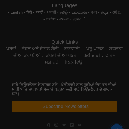
Languages
English
हिंदी
मराठी
ਪੰਜਾਬੀ
தமிழ்
മലയാളം
বাংলা
ಕನ್ನಡ
ଓଡିଆ
অসমীয়া
తెలుగు
ગુજરાતી
Quick Links
ਖਬਰਾਂ
ਸੇਹਤ ਅਤੇ ਜੀਵਨ ਸ਼ੈਲੀ
ਬਾਗਵਾਨੀ
ਪਸ਼ੂ ਪਾਲਣ
ਸਫਲਤਾ
ਦੀਆ ਕਹਾਣੀਆਂ
ਕੰਪਨੀ ਦੀਆ ਖਬਰਾਂ
ਖੇਤੀ ਬਾੜੀ
ਫਾਰਮ
ਮਸ਼ੀਨਰੀ
ਇੰਟਰਵਿਊ
ਸਾਡੇ ਨਿਉਜ਼ਲੈਟਰ ਦੇ ਗਾਹਕ ਬਣੋ। ਖੇਤੀਬਾੜੀ ਨਾਲ ਜੁੜੀਆਂ ਦੇਸ਼ ਭਰ ਦੀਆਂ
ਸਾਰੀਆਂ ਤਾਜ਼ਾ ਖ਼ਬਰਾਂ ਮੇਲ 'ਤੇ ਪੜ੍ਹਨ ਲਈ ਸਾਡੇ ਨਿਉਜ਼ਲੈਟਰ ਦੇ ਗਾਹਕ
ਬਣੋ।
Subscribe Newsletters