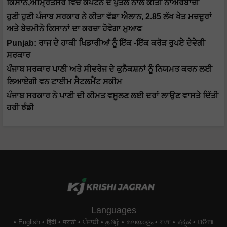
ਕਿਸਾਨ,ਅੰਮ੍ਰਿਤਸਰ ਵਿੱਚ ਕੈਪਟਨ ਦੇ ਪੁਤਲੇ ਨਾਲ ਕੀਤੀ ਨਾਅਰੇਬਾਜ਼ੀ
ਹੁਣੀ ਹੁਣੀ ਪੰਜਾਬ ਸਰਕਾਰ ਨੇ ਕੀਤਾ ਵੱਡਾ ਐਲਾਨ, 2.85 ਲੱਖ ਖੇਤ ਮਜ਼ਦੂਰਾਂ
ਅਤੇ ਬੇਜ਼ਮੀਨੇ ਕਿਸਾਨਾਂ ਦਾ ਕਰਜ਼ਾ ਹੋਵੇਗਾ ਮੁਆਫ
Punjab: ਰਾਜ ਦੇ ਹਾਕੀ ਖਿਡਾਰੀਆਂ ਨੂੰ ਇੱਕ -ਇੱਕ ਕਰੋੜ ਰੁਪਏ ਦੇਵੇਗੀ
ਸਰਕਾਰ
ਪੰਜਾਬ ਸਰਕਾਰ ਪਾਣੀ ਅਤੇ ਸੀਵਰੇਜ ਦੇ ਕੁਨੈਕਸ਼ਨਾਂ ਨੂੰ ਨਿਯਮਤ ਕਰਨ ਲਈ
ਲਿਆਏਗੀ ਵਨ ਟਾਈਮ ਸੈਟਲਮੈਂਟ ਸਕੀਮ
ਪੰਜਾਬ ਸਰਕਾਰ ਨੇ ਪਾਣੀ ਦੀ ਕੀਮਤ ਵਸੂਲਣ ਲਈ ਦਰਾਂ ਲਾਉਣ ਵਾਸਤੇ ਦਿੱਤੀ
ਹਰੀ ਝੰਡੀ
Languages
English
हिंदी
मराठी
ਪੰਜਾਬੀ
தமிழ்
മലയാളം
বাংলা
ಕನ್ನಡ
ଓଡିଆ