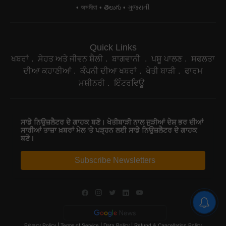
অসমীয়া
తెలుగు
ગુજરાતી
Quick Links
ਖਬਰਾਂ
ਸੇਹਤ ਅਤੇ ਜੀਵਨ ਸ਼ੈਲੀ
ਬਾਗਵਾਨੀ
ਪਸ਼ੂ ਪਾਲਣ
ਸਫਲਤਾ
ਦੀਆ ਕਹਾਣੀਆਂ
ਕੰਪਨੀ ਦੀਆ ਖਬਰਾਂ
ਖੇਤੀ ਬਾੜੀ
ਫਾਰਮ
ਮਸ਼ੀਨਰੀ
ਇੰਟਰਵਿਊ
ਸਾਡੇ ਨਿਉਜ਼ਲੈਟਰ ਦੇ ਗਾਹਕ ਬਣੋ। ਖੇਤੀਬਾੜੀ ਨਾਲ ਜੁੜੀਆਂ ਦੇਸ਼ ਭਰ ਦੀਆਂ
ਸਾਰੀਆਂ ਤਾਜ਼ਾ ਖ਼ਬਰਾਂ ਮੇਲ 'ਤੇ ਪੜ੍ਹਨ ਲਈ ਸਾਡੇ ਨਿਉਜ਼ਲੈਟਰ ਦੇ ਗਾਹਕ
ਬਣੋ।
Subscribe Newsletters
|
|
|
Privacy Policy
Terms of Service
Data Policy
Refund & Cancellation Policy