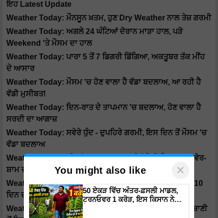
ਇਹ Latest Update
Weather Today: ਮੌਨਸੂਨ ਖ਼ਤਮ, ਹੁਣ Dry Weather ਨਾਲ ਤੇਜ਼ ਗਰਮੀ
Weather Today: ਅਗਲੇ 24 ਘੰਟਿਆਂ ਦੋਰਾਨ ਮਾੜਾ ਹਾਲ, ਪੜੋ
Weekend 'ਤੇ ਮੌਸਮ ਦਾ ਹਾਲ
Weather Today: ਪਾਰਾ 5 ਤੋਂ 7 ਡਿਗਰੀ ਡਿੱਗਿਆ, ਅਕਤੂਬਰ ਤੱਕ ਮੀਂਹ
ਦੇ ਆਸਾਰ
Weather Today: ਮੌਸਮ 'ਚ ਹੋਣ ਵਾਲਾ ਹੈ ਵੱਡਾ ਬਦਲਾਅ, ਆ ਰਹੀ ਹੈ
ਵੱਡੀ ਮੁਸੀਬਤ!
Weather Today: ਦਿਨ-ਰਾਤ ਦੇ ਤਾਪਮਾਨ 'ਚ ਬਦਲਾਅ, ਹੋਣ ਵਾਲਾ ਹੈ
ਸਰਦੀ ਦਾ ਆਗਾਜ਼
Weather Today: ਸਵੇਰੇ ਧੁੰਦ - ਦੁਪਹਿਰੇ ਗਰਮੀ, ਇਸ ਦਿਨ ਤੋਂ ਮੌਸਮ 'ਚ
ਵੱਡਾ ਬਦਲਾਅ
Weather Today: ਮੀਂਹ ਤੋਂ ਬਾਅਦ ਹੁਣ ਸਰਦੀ ਤੋੜੇਗੀ ਰਿਕਾਰਡ, ਸਵੇਰ-
×
You might also like
ਸ਼ਾਮ ਦੀ ਠੰਡ ਸ਼ੁਰੂ
Weather Today: ਪੰਜਾਬ 'ਚ ਸਰਦੀ ਦੀ ਸੁਗਬੁਗਾਹਟ, ਪੜੋ ਆਉਂਦੇ 10
50 ਏਕੜ ਵਿੱਚ ਅੰਤਰ-ਫ਼ਸਲੀ ਮਾਡਲ,
ਦਿਨ ਦੀ Weather Report
ਟਰਨਓਵਰ 1 ਕਰੋੜ, ਇਸ ਕਿਸਾਨ ਨੇ
ਖੇਤੀਬਾੜੀ ਤੋਂ ਬਣਾਇਆ ਕਰੋੜਾਂ ਦਾ
Weather Today: ਪੰਜਾਬ ਤੋਂ ਦਿੱਲੀ ਤੱਕ ਵਧੀ ਠੰਡ, IMD ਦੀ ਭਵਿੱਖਬਾਣੀ
ਕਾਰੋਬਾਰ