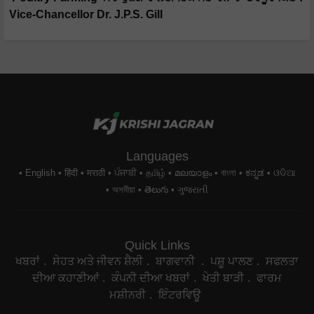
Vice-Chancellor Dr. J.P.S. Gill
Languages
English
हिंदी
मराठी
ਪੰਜਾਬੀ
தமிழ்
മലയാളം
বাংলা
ಕನ್ನಡ
ଓଡିଆ
অসমীয়া
తెలుగు
ગુજરાતી
Quick Links
ਖਬਰਾਂ
ਸੇਹਤ ਅਤੇ ਜੀਵਨ ਸ਼ੈਲੀ
ਬਾਗਵਾਨੀ
ਪਸ਼ੂ ਪਾਲਣ
ਸਫਲਤਾ
ਦੀਆ ਕਹਾਣੀਆਂ
ਕੰਪਨੀ ਦੀਆ ਖਬਰਾਂ
ਖੇਤੀ ਬਾੜੀ
ਫਾਰਮ
ਮਸ਼ੀਨਰੀ
ਇੰਟਰਵਿਊ