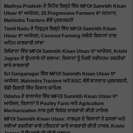
Madhya Pradesh ਦੇ ਸਿਹੋਰ ਜ਼ਿਲ੍ਹੇ ਵਿੱਚ MFOI Samridh Kisan
Utsav ਦਾ ਆਯੋਜਨ, 25 Progressive Farmers ਦਾ ਸਨਮਾਨ,
Mahindra Tractors ਵੱਲੋਂ ਪ੍ਰਦਰਸ਼ਨੀ
Tamil Nadu ਦੇ ਤਿਰੁਪੁਰ ਜ਼ਿਲ੍ਹੇ ਵਿੱਚ MFOI Samridh Kisan
Utsav ਦਾ ਆਯੋਜਨ, Coconut Farming ਸਬੰਧੀ ਕਿਸਾਨਾਂ ਨਾਲ
ਅਹਿਮ ਜਾਣਕਾਰੀ ਸਾਂਝਾ
ਤੇਲੰਗਾਨਾ ਵਿੱਚ MFOI Samridh Kisan Utsav ਦਾ ਆਯੋਜਨ, Krishi
Jagran ਦੇ ਉਪਰਾਲੇ ਦੀ ਸ਼ਲਾਘਾ, ਕਿਸਾਨਾਂ ਨੂੰ ਮਿਲੀ ਨਵੀਨਤਮ ਤਕਨੀਕਾਂ
ਬਾਰੇ ਜਾਣਕਾਰੀ
Sri Ganganagar ਵਿੱਚ MFOI Samridh Kisan Utsav ਦਾ
ਆਯੋਜਨ, Mahindra Tractors ਅਤੇ NSC ਵੱਲੋਂ ਸ਼ਾਨਦਾਰ ਪ੍ਰਦਰਸ਼ਨੀ,
ਵੱਡੀ ਗਿਣਤੀ ਵਿੱਚ ਕਿਸਾਨ ਸ਼ਾਮਿਲ
Odisha ਦੇ ਬਾਲਾਸੋਰ ਵਿੱਚ MFOI Samridh Kisan Utsav ਦਾ
ਆਯੋਜਨ, ਕਿਸਾਨਾਂ ਨੇ Poultry Farm ਅਤੇ Agriculture
Mechanization ਨਾਲ ਜੁੜੀ ਵਿਸ਼ੇਸ਼ ਜਾਣਕਾਰੀ ਕੀਤੀ ਹਾਸਿਲ
MFOI Samridh Kisan Utsav: ਨਾਗਪੁਰ ਦੇ ਕਿਸਾਨਾਂ ਨੇ ਫ਼ਸਲਾਂ ਅਤੇ
ਨਵੀਆਂ ਤਕਨੀਕਾਂ ਵਾਲੇ ਟਰੈਕਟਰਾਂ ਬਾਰੇ ਜਾਣਕਾਰੀ ਕੀਤੀ ਹਾਸਲ, Krishi