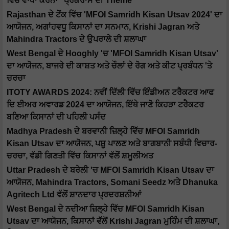
ਵਿੱਚ ਵਾਧਾ ਕਰਨਾ" ਪ੍ਰੋਗਰਾਮ ਦੀ Theme
Rajasthan ਦੇ ਟੋਂਕ ਵਿੱਚ 'MFOI Samridh Kisan Utsav 2024' ਦਾ
ਆਯੋਜਨ, ਅਗਾਂਹਵਧੂ ਕਿਸਾਨਾਂ ਦਾ ਸਨਮਾਨ, Krishi Jagran ਅਤੇ
Mahindra Tractors ਦੇ ਉਪਰਾਲੇ ਦੀ ਸ਼ਲਾਘਾ
West Bengal ਦੇ Hooghly 'ਚ 'MFOI Samridh Kisan Utsav'
ਦਾ ਆਯੋਜਨ, ਬਾਜਰੇ ਦੀ ਕਾਸ਼ਤ ਅਤੇ ਚੌਲਾਂ ਦੇ ਰੋਗ ਅਤੇ ਕੀਟ ਪ੍ਰਬੰਧਨ 'ਤੇ
ਚਰਚਾ
ITOTY AWARDS 2024: ਨਵੀਂ ਦਿੱਲੀ ਵਿੱਚ ਇੰਡੀਅਨ ਟਰੈਕਟਰ ਆਫ
ਦਿ ਈਅਰ ਅਵਾਰਡ 2024 ਦਾ ਆਯੋਜਨ, ਇੱਥੇ ਜਾਣੋ ਕਿਹੜਾ ਟਰੈਕਟਰ
ਬਣਿਆ ਕਿਸਾਨਾਂ ਦੀ ਪਹਿਲੀ ਪਸੰਦ
Madhya Pradesh ਦੇ ਬਰਵਾਨੀ ਜ਼ਿਲ੍ਹੇ ਵਿੱਚ MFOI Samridh
Kisan Utsav ਦਾ ਆਯੋਜਨ, ਪਸ਼ੂ ਪਾਲਣ ਅਤੇ ਬਾਗਬਾਨੀ ਸਬੰਧੀ ਵਿਚਾਰ-
ਚਰਚਾ, ਵੱਡੀ ਗਿਣਤੀ ਵਿੱਚ ਕਿਸਾਨਾਂ ਵੱਲੋਂ ਸ਼ਮੂਲੀਅਤ
Uttar Pradesh ਦੇ ਬਰੇਲੀ 'ਚ MFOI Samridh Kisan Utsav ਦਾ
ਆਯੋਜਨ, Mahindra Tractors, Somani Seedz ਅਤੇ Dhanuka
Agritech Ltd ਵੱਲੋਂ ਸ਼ਾਨਦਾਰ ਪ੍ਰਦਰਸ਼ਨੀਆਂ
West Bengal ਦੇ ਨਦੀਆ ਜ਼ਿਲ੍ਹੇ ਵਿੱਚ MFOI Samridh Kisan
Utsav ਦਾ ਆਯੋਜਨ, ਕਿਸਾਨਾਂ ਵੱਲੋਂ Krishi Jagran ਮੁਹਿੰਮ ਦੀ ਸ਼ਲਾਘਾ,