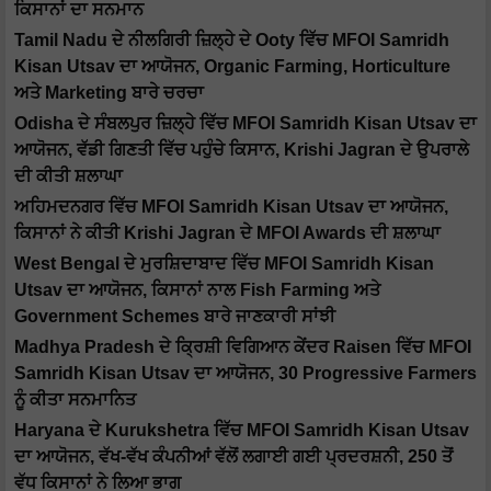
ਕਿਸਾਨਾਂ ਦਾ ਸਨਮਾਨ
Tamil Nadu ਦੇ ਨੀਲਗਿਰੀ ਜ਼ਿਲ੍ਹੇ ਦੇ Ooty ਵਿੱਚ MFOI Samridh
Kisan Utsav ਦਾ ਆਯੋਜਨ, Organic Farming, Horticulture
ਅਤੇ Marketing ਬਾਰੇ ਚਰਚਾ
Odisha ਦੇ ਸੰਬਲਪੁਰ ਜ਼ਿਲ੍ਹੇ ਵਿੱਚ MFOI Samridh Kisan Utsav ਦਾ
ਆਯੋਜਨ, ਵੱਡੀ ਗਿਣਤੀ ਵਿੱਚ ਪਹੁੰਚੇ ਕਿਸਾਨ, Krishi Jagran ਦੇ ਉਪਰਾਲੇ
ਦੀ ਕੀਤੀ ਸ਼ਲਾਘਾ
ਅਹਿਮਦਨਗਰ ਵਿੱਚ MFOI Samridh Kisan Utsav ਦਾ ਆਯੋਜਨ,
ਕਿਸਾਨਾਂ ਨੇ ਕੀਤੀ Krishi Jagran ਦੇ MFOI Awards ਦੀ ਸ਼ਲਾਘਾ
West Bengal ਦੇ ਮੁਰਸ਼ਿਦਾਬਾਦ ਵਿੱਚ MFOI Samridh Kisan
Utsav ਦਾ ਆਯੋਜਨ, ਕਿਸਾਨਾਂ ਨਾਲ Fish Farming ਅਤੇ
Government Schemes ਬਾਰੇ ਜਾਣਕਾਰੀ ਸਾਂਝੀ
Madhya Pradesh ਦੇ ਕ੍ਰਿਸ਼ੀ ਵਿਗਿਆਨ ਕੇਂਦਰ Raisen ਵਿੱਚ MFOI
Samridh Kisan Utsav ਦਾ ਆਯੋਜਨ, 30 Progressive Farmers
ਨੂੰ ਕੀਤਾ ਸਨਮਾਨਿਤ
Haryana ਦੇ Kurukshetra ਵਿੱਚ MFOI Samridh Kisan Utsav
ਦਾ ਆਯੋਜਨ, ਵੱਖ-ਵੱਖ ਕੰਪਨੀਆਂ ਵੱਲੋਂ ਲਗਾਈ ਗਈ ਪ੍ਰਦਰਸ਼ਨੀ, 250 ਤੋਂ
ਵੱਧ ਕਿਸਾਨਾਂ ਨੇ ਲਿਆ ਭਾਗ