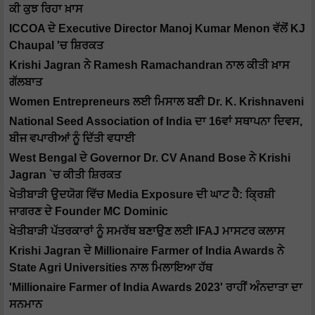
ਕੀ ਕੁਝ ਰਿਹਾ ਖ਼ਾਸ
ICCOA ਦੇ Executive Director Manoj Kumar Menon ਵੱਲੋਂ KJ
Chaupal 'ਚ ਸ਼ਿਰਕਤ
Krishi Jagran ਨੇ Ramesh Ramachandran ਨਾਲ ਕੀਤੀ ਖ਼ਾਸ
ਗੱਲਬਾਤ
Women Entrepreneurs ਲਈ ਮਿਸਾਲ ਬਣੀ Dr. K. Krishnaveni
National Seed Association of India ਦਾ 16ਵਾਂ ਸਥਾਪਨਾ ਦਿਵਸ,
ਬੀਜ ਵਪਾਰੀਆਂ ਨੂੰ ਦਿੱਤੀ ਵਧਾਈ
West Bengal ਦੇ Governor Dr. CV Anand Bose ਨੇ Krishi
Jagran `ਚ ਕੀਤੀ ਸ਼ਿਰਕਤ
ਖੇਤੀਬਾੜੀ ਉਦਯੋਗ ਵਿੱਚ Media Exposure ਦੀ ਘਾਟ ਹੈ: ਕ੍ਰਿਸ਼ੀ
ਜਾਗਰਣ ਦੇ Founder MC Dominic
ਖੇਤੀਬਾੜੀ ਪੱਤਰਕਾਰਾਂ ਨੂੰ ਸਮਰੱਥ ਬਣਾਉਣ ਲਈ IFAJ ਮਾਸਟਰ ਕਲਾਸ
Krishi Jagran ਦੇ Millionaire Farmer of India Awards ਨੇ
State Agri Universities ਨਾਲ ਮਿਲਾਇਆ ਹੱਥ
'Millionaire Farmer of India Awards 2023' ਰਾਹੀਂ ਅੰਨਦਾਤਾ ਦਾ
ਸਨਮਾਨ