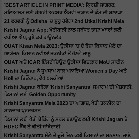
‘BEST ARTICLE IN PRINT MEDIA’: ਕ੍ਰਿਸ਼ੀ ਜਾਗਰਣ,
ਮਲਿਆਲਮ ਲਈ ਡੇਅਰੀ ਅਫਸਰ ਐਮਵੀ ਜਯਾਨ ਦੇ ਕੰਮ ਦੀ ਸ਼ਲਾਘਾ
21 ਫਰਵਰੀ ਨੂੰ Odisha 'ਚ ਸ਼ੁਰੂ ਹੋਵੇਗਾ 2nd Utkal Krishi Mela
Krishi Jagran App: ਖੇਤੀਬਾੜੀ ਨਾਲ ਸਬੰਧਤ ਤਾਜ਼ਾ ਖ਼ਬਰਾਂ ਲਈ
ਵਧੀਆ ਐਪ, ਹੁਣੇ ਕਰੋ ਡਾਊਨਲੋਡ
OUAT Kisan Mela 2023: ਉੜੀਸਾ 'ਚ ਦੋ ਰੋਜ਼ਾ ਕਿਸਾਨ ਮੇਲੇ ਦਾ
ਆਯੋਜਨ, ਕਿਸਾਨ ਨਵੀਆਂ ਤਕਨੀਕਾਂ ਤੋਂ ਹੋਣਗੇ ਜਾਣੂ
OUAT ਅਤੇ ICAR ਇੰਸਟੀਚਿਊਟ ਉੜੀਸਾ ਵਿਚਕਾਰ MoU ਸਾਈਨ
Krishi Jagran ਨੇ ਧੂਮਧਾਮ ਨਾਲ ਮਨਾਇਆ Women's Day ਅਤੇ
Holi ਦਾ ਤਿਓਹਾਰ, ਵੇਖੋ ਝਲਕੀਆਂ
Krishi Jagran ਕਰੇਗਾ 'Krishi Sanyantra' ਸਮਾਗਮ ਦੀ ਮੇਜ਼ਬਾਨੀ,
ਕਿਸਾਨਾਂ ਲਈ Golden Opportunity
Krishi Sanyantra Mela 2023 ਦਾ ਆਗਾਜ਼, ਖੇਤੀ ਤਕਨੀਕ ਦਾ
ਸ਼ਾਨਦਾਰ ਪ੍ਰਦਰਸ਼ਨ
ਕਿਸਾਨਾਂ ਲਈ ਖੇਤੀ ਬੈਂਕਿੰਗ ਨੂੰ ਸਰਲ ਬਣਾਉਣ ਲਈ Krishi Jagran ਤੇ
HDFC ਬੈਂਕ ਨੇ ਕੀਤੀ ਸਾਂਝੇਦਾਰੀ
Krishi Sanyantra ਮੇਲੇ ਦੇ ਦੂਜੇ ਦਿਨ ਕਈ ਕਿਸਾਨਾਂ ਦਾ ਸਨਮਾਨ, ਜਾਣੋ