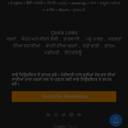
English
हिंदी
मराठी
ਪੰਜਾਬੀ
தமிழ்
മലയാളം
বাংলা
ಕನ್ನಡ
ଓଡିଆ
অসমীয়া
తెలుగు
ગુજરાતી
Quick Links
ਖਬਰਾਂ
ਸੇਹਤ ਅਤੇ ਜੀਵਨ ਸ਼ੈਲੀ
ਬਾਗਵਾਨੀ
ਪਸ਼ੂ ਪਾਲਣ
ਸਫਲਤਾ
ਦੀਆ ਕਹਾਣੀਆਂ
ਕੰਪਨੀ ਦੀਆ ਖਬਰਾਂ
ਖੇਤੀ ਬਾੜੀ
ਫਾਰਮ
ਮਸ਼ੀਨਰੀ
ਇੰਟਰਵਿਊ
ਸਾਡੇ ਨਿਉਜ਼ਲੈਟਰ ਦੇ ਗਾਹਕ ਬਣੋ। ਖੇਤੀਬਾੜੀ ਨਾਲ ਜੁੜੀਆਂ ਦੇਸ਼ ਭਰ ਦੀਆਂ
ਸਾਰੀਆਂ ਤਾਜ਼ਾ ਖ਼ਬਰਾਂ ਮੇਲ 'ਤੇ ਪੜ੍ਹਨ ਲਈ ਸਾਡੇ ਨਿਉਜ਼ਲੈਟਰ ਦੇ ਗਾਹਕ
ਬਣੋ।
Subscribe Newsletters