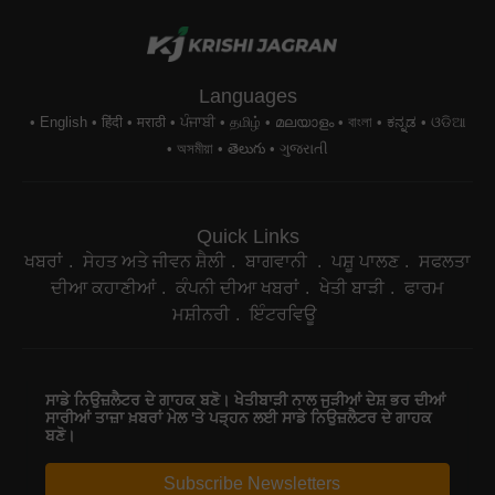
Languages
English
हिंदी
मराठी
ਪੰਜਾਬੀ
தமிழ்
മലയാളം
বাংলা
ಕನ್ನಡ
ଓଡିଆ
অসমীয়া
తెలుగు
ગુજરાતી
Quick Links
ਖਬਰਾਂ
ਸੇਹਤ ਅਤੇ ਜੀਵਨ ਸ਼ੈਲੀ
ਬਾਗਵਾਨੀ
ਪਸ਼ੂ ਪਾਲਣ
ਸਫਲਤਾ
ਦੀਆ ਕਹਾਣੀਆਂ
ਕੰਪਨੀ ਦੀਆ ਖਬਰਾਂ
ਖੇਤੀ ਬਾੜੀ
ਫਾਰਮ
ਮਸ਼ੀਨਰੀ
ਇੰਟਰਵਿਊ
ਸਾਡੇ ਨਿਉਜ਼ਲੈਟਰ ਦੇ ਗਾਹਕ ਬਣੋ। ਖੇਤੀਬਾੜੀ ਨਾਲ ਜੁੜੀਆਂ ਦੇਸ਼ ਭਰ ਦੀਆਂ
ਸਾਰੀਆਂ ਤਾਜ਼ਾ ਖ਼ਬਰਾਂ ਮੇਲ 'ਤੇ ਪੜ੍ਹਨ ਲਈ ਸਾਡੇ ਨਿਉਜ਼ਲੈਟਰ ਦੇ ਗਾਹਕ
ਬਣੋ।
Subscribe Newsletters