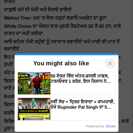
ਕਾਸ਼ਤ
ਕਾਬੁਲੀ ਚਨੇ ਦੀ ਖੇਤੀ ਅਤੇ ਇਸਦੇ ਫਾਇਦੇ
Walnut Tree: ਘਰ 'ਚ ਇਸ ਤਰ੍ਹਾਂ ਲਗਾਓ ਅਖਰੋਟ ਦਾ ਬੂਟਾ
White Onion ਦਾ ਔਸਤ ਝਾੜ ਪ੍ਰਤੀ ਹੈਕਟੇਅਰ 30 ਤੋਂ 40 ਟਨ, ਜਾਣੋ
ਕਾਸ਼ਤ ਦਾ ਸਹੀ ਤਰੀਕਾ
ਆਓ ਸ਼ਹਿਦ ਮੱਖੀ ਕਟੁੰਬਾਂ ਨੂੰ ਹਵਾਦਾਰ ਬਣਾਈਏ ਅਤੇ ਪਾਣੀ ਦੀ ਮਾਰ ਤੋਂ
ਬਚਾਈਏ
ਇਹ ਜੰਗਲੀ ਸਬਜ਼ੀ ਬਣਾਏਗੀ ਅਮੀਰ, 3 Months 'ਚ 9 ਤੋਂ 10 Lakh
×
You might also like
ਰੁਪਏ ਦਾ ਮੁਨਾਫ਼ਾ
ਘੱਟ ਪਾਣੀ ਵਿੱਚ ਕਰੋ Groundnut Farming, ਹੋਵੇਗਾ ਤਗੜਾ Profit
50 ਏਕੜ ਵਿੱਚ ਅੰਤਰ-ਫ਼ਸਲੀ ਮਾਡਲ,
ਕਿਸਾਨ ਵੀਰ Fennel Cultivation ਤੋਂ ਕਮਾ ਸਕਦੇ ਹਨ ਚੰਗਾ ਮੁਨਾਫਾ,
ਟਰਨਓਵਰ 1 ਕਰੋੜ, ਇਸ ਕਿਸਾਨ ਨੇ
ਖੇਤੀਬਾੜੀ ਤੋਂ ਬਣਾਇਆ ਕਰੋੜਾਂ ਦਾ
ਜਾਣੋ Advanced Method
ਕਾਰੋਬਾਰ
Bottle ਵਿੱਚ ਉਗਾਓ ਲਸਣ, ਮਿਲੇਗਾ Double Profit
ਨਵੀਂ ਸੋਚ + ਦ੍ਰਿੜ ਇਰਾਦਾ = ਕਾਮਯਾਬੀ,
ਕਿਸਾਨਾਂ ਨੂੰ ਸੋਕੇ ਵਿੱਚ ਵੀ ਬੇਲ ਦੀਆਂ ਇਨ੍ਹਾਂ ਕਿਸਮਾਂ ਤੋਂ ਮੁਨਾਫ਼ਾ
ਦੇਖੋ Rupinder Pal Singh ਦਾ 5
ਏਕੜ ਤੋਂ 35 ਏਕੜ ਤੱਕ ਦਾ Fish
ਕਰਨੌਲੀ ਦੀ ਸਫਲ ਕਾਸ਼ਤ, ਜਾਣੋ ਬਿਜਾਈ ਦਾ ਢੁੱਕਵਾਂ ਸਮਾਂ
Farming ਵਿੱਚ ਲਾਜਵਾਬ ਸਫ਼ਰ
ਵਿਗਿਆਨਕ ਤਰੀਕੇ ਨਾਲ ਕਰੋ Goat Farming, 6 ਗੁਣਾ ਤੱਕ ਮੁਨਾਫਾ, ਜਾਣੋ
Powered by
iZooto
ਪੂਰਾ ਤਰੀਕਾ