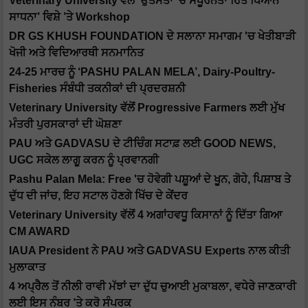
Veterinary University ਵੱਲੋਂ 'ਉਤਮਤਾ 'ਚ ਸੰਪੂਰਨਤਾ ਹਿਤ ਧਿਆਨ
ਸਾਧਨਾ’ ਵਿਸ਼ੇ ’ਤੇ Workshop
DR GS KHUSH FOUNDATION ਦੇ ਸਲਾਨਾ ਸਮਾਗਮ 'ਚ ਖੇਤੀਬਾੜੀ
ਖੋਜੀ ਅਤੇ ਵਿਦਿਆਰਥੀ ਸਨਮਾਨਿਤ
24-25 ਮਾਰਚ ਨੂੰ ‘PASHU PALAN MELA’, Dairy-Poultry-
Fisheries ਸੰਬੰਧੀ ਤਕਨੀਕਾਂ ਦੀ ਪ੍ਰਦਰਸ਼ਨੀ
Veterinary University ਵੱਲੋਂ Progressive Farmers ਲਈ ਮੁੱਖ
ਮੰਤਰੀ ਪੁਰਸਕਾਰਾਂ ਦੀ ਘੋਸ਼ਣਾ
PAU ਅਤੇ GADVASU ਦੇ ਟੀਚਿੰਗ ਸਟਾਫ਼ ਲਈ GOOD NEWS,
UGC ਸਕੇਲ ਲਾਗੂ ਕਰਨ ਨੂੰ ਪ੍ਰਵਾਨਗੀ
Pashu Palan Mela: Free 'ਚ ਹੋਵੇਗੀ ਪਸ਼ੂਆਂ ਦੇ ਖੂਨ, ਗੋਹੇ, ਪਿਸ਼ਾਬ ਤੇ
ਦੁੱਧ ਦੀ ਜਾਂਚ, ਇਹ ਸਟਾਲ ਹੋਣਗੇ ਖਿੱਚ ਦੇ ਕੇਂਦਰ
Veterinary University ਵੱਲੋਂ 4 ਅਗਾਂਹਵਧੂ ਕਿਸਾਨਾਂ ਨੂੰ ਦਿੱਤਾ ਗਿਆ
CM AWARD
IAUA President ਨੇ PAU ਅਤੇ GADVASU Experts ਨਾਲ ਕੀਤੀ
ਮੁਲਾਕਾਤ
4 ਅਪ੍ਰੈਲ ਤੋਂ ਨੀਲੀ ਰਾਵੀ ਮੱਝਾਂ ਦਾ ਦੁੱਧ ਚੁਆਈ ਮੁਕਾਬਲਾ, ਵਧੇਰੇ ਜਾਣਕਾਰੀ
ਲਈ ਇਸ ਨੰਬਰ ’ਤੇ ਕਰੋ ਸੰਪਰਕ