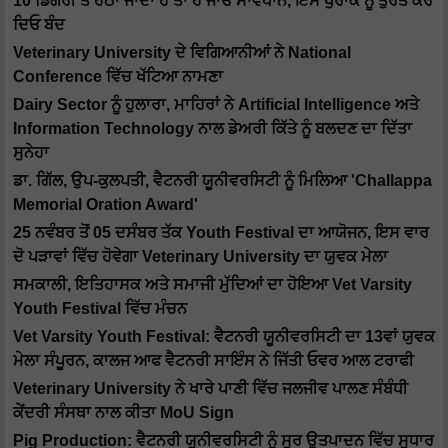
10 ਡਿਗਰੀ ਤੋਂ ਹੇਠਾਂ ਜਾਂਦਾ ਹੈ ਤਾਂ ਹੋ ਜਾਓ ਸਾਵਧਾਨ, ਇਸ ਖੁਰਾਕ ਨੂੰ ਤੁਰੰਤ ਕਰ
ਦਿਓ ਬੰਦ
Veterinary University ਦੇ ਵਿਗਿਆਨੀਆਂ ਨੇ National
Conference ਵਿੱਚ ਖੱਟਿਆ ਨਾਮਣਾ
Dairy Sector ਨੂੰ ਹੁਲਾਰਾ, ਮਾਹਿਰਾਂ ਨੇ Artificial Intelligence ਅਤੇ
Information Technology ਨਾਲ ਡੇਅਰੀ ਕਿੱਤੇ ਨੂੰ ਬਲਦਣ ਦਾ ਦਿੱਤਾ
ਸੁਨੇਹਾ
ਡਾ. ਗਿੱਲ, ਉਪ-ਕੁਲਪਤੀ, ਵੈਟਨਰੀ ਯੂਨੀਵਰਸਿਟੀ ਨੂੰ ਮਿਲਿਆ 'Challappa
Memorial Oration Award'
25 ਨਵੰਬਰ ਤੋਂ 05 ਦਸੰਬਰ ਤੱਕ Youth Festival ਦਾ ਆਯੋਜਨ, ਇਸ ਵਾਰ
ਦੋ ਪੜਾਵਾਂ ਵਿੱਚ ਹੋਵੇਗਾ Veterinary University ਦਾ ਯੁਵਕ ਮੇਲਾ
ਸਮਕਾਲੀ, ਇਤਿਹਾਸਕ ਅਤੇ ਸਮਾਜੀ ਮੁੱਦਿਆਂ ਦਾ ਹੋਇਆ Vet Varsity
Youth Festival ਵਿੱਚ ਮੰਚਨ
Vet Varsity Youth Festival: ਵੈਟਨਰੀ ਯੂਨੀਵਰਸਿਟੀ ਦਾ 13ਵਾਂ ਯੁਵਕ
ਮੇਲਾ ਸੰਪੂਰਨ, ਕਾਲਜ ਆਫ ਵੈਟਨਰੀ ਸਾਇੰਸ ਨੇ ਜਿੱਤੀ ਓਵਰ ਆਲ ਟਰਾਫੀ
Veterinary University ਨੇ ਖਾਰੇ ਪਾਣੀ ਵਿੱਚ ਜਲਜੀਵ ਪਾਲਣ ਸੰਬੰਧੀ
ਕੇਂਦਰੀ ਸੰਸਥਾ ਨਾਲ ਕੀਤਾ MoU Sign
Pig Production: ਵੈਟਨਰੀ ਯੂਨੀਵਰਸਿਟੀ ਨੂੰ ਸੂਰ ਉਤਪਾਦਨ ਵਿੱਚ ਸੁਧਾਰ