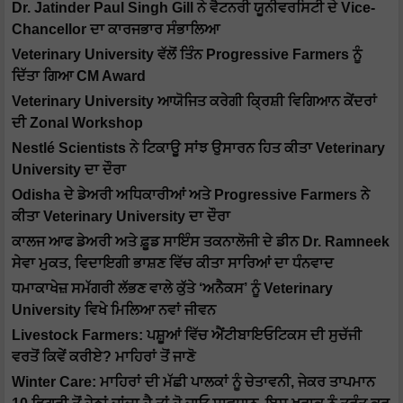
Dr. Jatinder Paul Singh Gill ਨੇ ਵੈਟਨਰੀ ਯੂਨੀਵਰਸਿਟੀ ਦੇ Vice-
Chancellor ਦਾ ਕਾਰਜਭਾਰ ਸੰਭਾਲਿਆ
Veterinary University ਵੱਲੋਂ ਤਿੰਨ Progressive Farmers ਨੂੰ
ਦਿੱਤਾ ਗਿਆ CM Award
Veterinary University ਆਯੋਜਿਤ ਕਰੇਗੀ ਕ੍ਰਿਸ਼ੀ ਵਿਗਿਆਨ ਕੇਂਦਰਾਂ
ਦੀ Zonal Workshop
Nestlé Scientists ਨੇ ਟਿਕਾਊ ਸਾਂਝ ਉਸਾਰਨ ਹਿਤ ਕੀਤਾ Veterinary
University ਦਾ ਦੌਰਾ
Odisha ਦੇ ਡੇਅਰੀ ਅਧਿਕਾਰੀਆਂ ਅਤੇ Progressive Farmers ਨੇ
ਕੀਤਾ Veterinary University ਦਾ ਦੌਰਾ
ਕਾਲਜ ਆਫ ਡੇਅਰੀ ਅਤੇ ਫ਼ੂਡ ਸਾਇੰਸ ਤਕਨਾਲੋਜੀ ਦੇ ਡੀਨ Dr. Ramneek
ਸੇਵਾ ਮੁਕਤ, ਵਿਦਾਇਗੀ ਭਾਸ਼ਣ ਵਿੱਚ ਕੀਤਾ ਸਾਰਿਆਂ ਦਾ ਧੰਨਵਾਦ
ਧਮਾਕਾਖੇਜ਼ ਸਮੱਗਰੀ ਲੱਭਣ ਵਾਲੇ ਕੁੱਤੇ ‘ਅਨੈਕਸ’ ਨੂੰ Veterinary
University ਵਿਖੇ ਮਿਲਿਆ ਨਵਾਂ ਜੀਵਨ
Livestock Farmers: ਪਸ਼ੂਆਂ ਵਿੱਚ ਐਂਟੀਬਾਇਓਟਿਕਸ ਦੀ ਸੁਚੱਜੀ
ਵਰਤੋਂ ਕਿਵੇਂ ਕਰੀਏ? ਮਾਹਿਰਾਂ ਤੋਂ ਜਾਣੋ
Winter Care: ਮਾਹਿਰਾਂ ਦੀ ਮੱਛੀ ਪਾਲਕਾਂ ਨੂੰ ਚੇਤਾਵਨੀ, ਜੇਕਰ ਤਾਪਮਾਨ