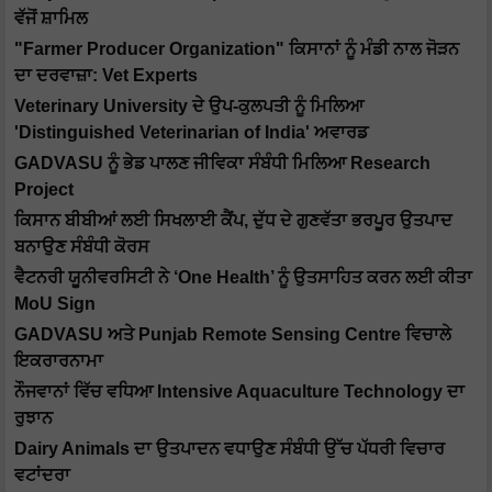
ਵੱਜੋਂ ਸ਼ਾਮਿਲ
"Farmer Producer Organization" ਕਿਸਾਨਾਂ ਨੂੰ ਮੰਡੀ ਨਾਲ ਜੋੜਨ
ਦਾ ਦਰਵਾਜ਼ਾ: Vet Experts
Veterinary University ਦੇ ਉਪ-ਕੁਲਪਤੀ ਨੂੰ ਮਿਲਿਆ
'Distinguished Veterinarian of India' ਅਵਾਰਡ
GADVASU ਨੂੰ ਭੇਡ ਪਾਲਣ ਜੀਵਿਕਾ ਸੰਬੰਧੀ ਮਿਲਿਆ Research
Project
ਕਿਸਾਨ ਬੀਬੀਆਂ ਲਈ ਸਿਖਲਾਈ ਕੈਂਪ, ਦੁੱਧ ਦੇ ਗੁਣਵੱਤਾ ਭਰਪੂਰ ਉਤਪਾਦ
ਬਨਾਉਣ ਸੰਬੰਧੀ ਕੋਰਸ
ਵੈਟਨਰੀ ਯੂਨੀਵਰਸਿਟੀ ਨੇ ‘One Health’ ਨੂੰ ਉਤਸਾਹਿਤ ਕਰਨ ਲਈ ਕੀਤਾ
MoU Sign
GADVASU ਅਤੇ Punjab Remote Sensing Centre ਵਿਚਾਲੇ
ਇਕਰਾਰਨਾਮਾ
ਨੌਜਵਾਨਾਂ ਵਿੱਚ ਵਧਿਆ Intensive Aquaculture Technology ਦਾ
ਰੁਝਾਨ
Dairy Animals ਦਾ ਉਤਪਾਦਨ ਵਧਾਉਣ ਸੰਬੰਧੀ ਉੱਚ ਪੱਧਰੀ ਵਿਚਾਰ
ਵਟਾਂਦਰਾ