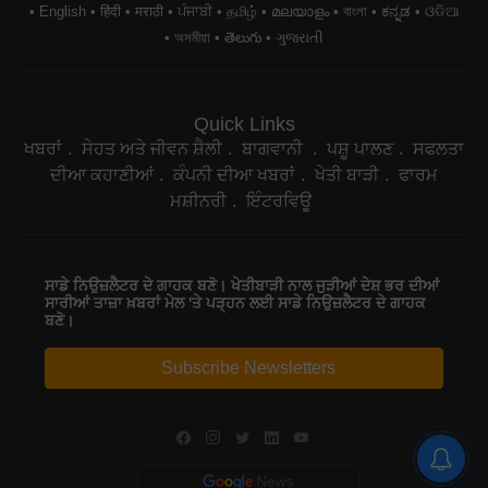
English
हिंदी
मराठी
ਪੰਜਾਬੀ
தமிழ்
മലയാളം
বাংলা
ಕನ್ನಡ
ଓଡିଆ
অসমীয়া
తెలుగు
ગુજરાતી
Quick Links
ਖਬਰਾਂ
ਸੇਹਤ ਅਤੇ ਜੀਵਨ ਸ਼ੈਲੀ
ਬਾਗਵਾਨੀ
ਪਸ਼ੂ ਪਾਲਣ
ਸਫਲਤਾ
ਦੀਆ ਕਹਾਣੀਆਂ
ਕੰਪਨੀ ਦੀਆ ਖਬਰਾਂ
ਖੇਤੀ ਬਾੜੀ
ਫਾਰਮ
ਮਸ਼ੀਨਰੀ
ਇੰਟਰਵਿਊ
ਸਾਡੇ ਨਿਉਜ਼ਲੈਟਰ ਦੇ ਗਾਹਕ ਬਣੋ। ਖੇਤੀਬਾੜੀ ਨਾਲ ਜੁੜੀਆਂ ਦੇਸ਼ ਭਰ ਦੀਆਂ
ਸਾਰੀਆਂ ਤਾਜ਼ਾ ਖ਼ਬਰਾਂ ਮੇਲ 'ਤੇ ਪੜ੍ਹਨ ਲਈ ਸਾਡੇ ਨਿਉਜ਼ਲੈਟਰ ਦੇ ਗਾਹਕ
ਬਣੋ।
Subscribe Newsletters