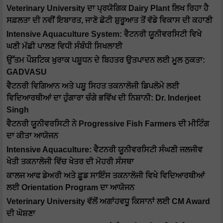
Veterinary University ਦਾ ਪ੍ਰਯੋਗਿਕ Dairy Plant ਲਿਖ ਰਿਹਾ ਹੈ
ਸਫ਼ਲਤਾ ਦੀ ਨਵੀਂ ਇਬਾਰਤ, ਜਾਣੋ ਛੋਟੀ ਸ਼ੁਰੂਆਤ ਤੋਂ ਵੱਡੇ ਵਿਕਾਸ ਦੀ ਕਹਾਣੀ
Intensive Aquaculture System: ਵੈਟਨਰੀ ਯੂਨੀਵਰਸਿਟੀ ਵਿਖੇ
ਘਣੀ ਮੱਛੀ ਪਾਲਣ ਵਿਧੀ ਸੰਬੰਧੀ ਸਿਖਲਾਈ
ਉੱਤਮ ਪੌਸ਼ਟਿਕ ਖੁਰਾਕ ਪਸ਼ੂਧਨ ਦੇ ਬਿਹਤਰ ਉਤਪਾਦਨ ਲਈ ਮੂਲ ਨੁਕਤਾ:
GADVASU
ਵੈਟਨਰੀ ਵਿਗਿਆਨ ਅਤੇ ਪਸ਼ੂ ਸਿਹਤ ਤਕਨਾਲੋਜੀ ਡਿਪਲੋਮੇ ਲਈ
ਵਿਦਿਆਰਥੀਆਂ ਦਾ ਹੁੰਗਾਰਾ ਚੰਗੇ ਭਵਿੱਖ ਦੀ ਨਿਸ਼ਾਨੀ: Dr. Inderjeet
Singh
ਵੈਟਨਰੀ ਯੂਨੀਵਰਸਿਟੀ ਨੇ Progressive Fish Farmers ਦੀ ਮੀਟਿੰਗ
ਦਾ ਕੀਤਾ ਆਯੋਜਨ
Intensive Aquaculture: ਵੈਟਨਰੀ ਯੂਨੀਵਰਸਿਟੀ ਸੰਘਣੀ ਜਲਜੀਵ
ਖੇਤੀ ਤਕਨਾਲੋਜੀ ਵਿੱਚ ਖੇਤਰ ਦੀ ਮੋਹਰੀ ਸੰਸਥਾ
ਕਾਲਜ ਆਫ ਡੇਅਰੀ ਅਤੇ ਫ਼ੂਡ ਸਾਇੰਸ ਤਕਨਾਲੋਜੀ ਵਿਖੇ ਵਿਦਿਆਰਥੀਆਂ
ਲਈ Orientation Program ਦਾ ਆਯੋਜਨ
Veterinary University ਵੱਲੋਂ ਅਗਾਂਹਵਧੂ ਕਿਸਾਨਾਂ ਲਈ CM Award
ਦੀ ਘੋਸ਼ਣਾ