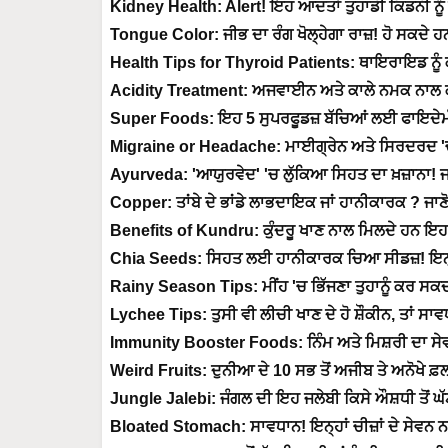
Kidney Health: Alert! ਇਹ ਆਦਤਾਂ ਤੁਹਾਡੀ ਕਿਡਨੀ ਨ
Tongue Color: ਜੀਭ ਦਾ ਰੰਗ ਖੋਲ੍ਹੇਗਾ ਰਾਜ਼! ਹੋ ਸਕਦੇ ਹਨ
Health Tips for Thyroid Patients: ਥਾਇਰਾਇਡ ਨੂੰ
Acidity Treatment: ਅਜਵਾਈਨ ਅਤੇ ਕਾਲੇ ਨਮਕ ਨਾਲ
Super Foods: ਇਹ 5 ਸੁਪਰਫੂਡਜ਼ ਬੱਚਿਆਂ ਲਈ ਫਾਇਦੇਮ
Migraine or Headache: ਮਾਈਗ੍ਰੇਨ ਅਤੇ ਸਿਰਦਰਦ 'ਚ 
Ayurveda: 'ਆਯੁਰਵੇਦ' 'ਚ ਲੁੱਕਿਆ ਸਿਹਤ ਦਾ ਖ਼ਜ਼ਾਨਾ! ਜਾ
Copper: ਤਾਂਬੇ ਦੇ ਭਾਂਡੇ ਲਾਭਦਾਇਕ ਜਾਂ ਹਾਨੀਕਾਰਕ ? ਜਾਣ
Benefits of Kundru: ਕੁੰਦਰੂ ਖਾਣ ਨਾਲ ਮਿਲਦੇ ਹਨ ਇਹ 
Chia Seeds: ਸਿਹਤ ਲਈ ਹਾਨੀਕਾਰਕ ਚਿਆ ਸੀਡਜ਼! ਇਨ੍ਹਾਂ 
Rainy Season Tips: ਮੀਂਹ 'ਚ ਭਿੱਜਣਾ ਤੁਹਾਨੂੰ ਕਰ ਸਕ
Lychee Tips: ਤੁਸੀ ਵੀ ਲੀਚੀ ਖਾਣ ਦੇ ਹੋ ਸ਼ੌਕੀਨ, ਤਾਂ ਸਾ
Immunity Booster Foods: ਨਿੰਮ ਅਤੇ ਮਿਸ਼ਰੀ ਦਾ ਸੇ
Weird Fruits: ਦੁਨੀਆ ਦੇ 10 ਸਭ ਤੋਂ ਅਜੀਬ ਤੇ ਅਨੋਖੇ ਫ਼ਲ
Jungle Jalebi: ਜੰਗਲ ਦੀ ਇਹ ਜਲੇਬੀ ਕਿਸੇ ਔਸ਼ਧੀ ਤੋਂ ਘੱ
Bloated Stomach: ਸਾਵਧਾਨ! ਇਨ੍ਹਾਂ ਚੀਜ਼ਾਂ ਦੇ ਸੇਵਨ ਨਾ