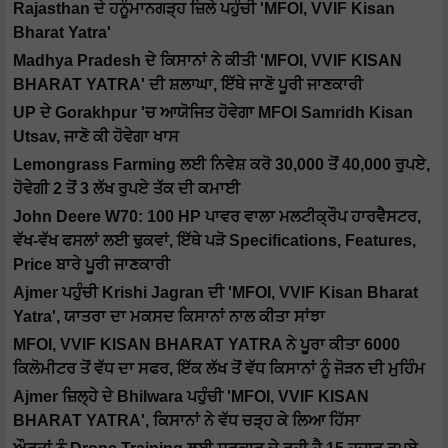
Rajasthan ਦੇ ਹਨੂੰਮਾਨਗੜ੍ਹ ਜ਼ਿਲੇ ਪਹੁੰਚੀ 'MFOI, VVIF Kisan
Bharat Yatra'
Madhya Pradesh ਦੇ ਕਿਸਾਨਾਂ ਨੇ ਕੀਤੀ 'MFOI, VVIF KISAN
BHARAT YATRA' ਦੀ ਸ਼ਲਾਘਾ, ਇੱਥੇ ਜਾਣੋ ਪੂਰੀ ਜਾਣਕਾਰੀ
UP ਦੇ Gorakhpur 'ਚ ਆਯੋਜਿਤ ਹੋਵੇਗਾ MFOI Samridh Kisan
Utsav, ਜਾਣੋ ਕੀ ਹੋਵੇਗਾ ਖਾਸ
Lemongrass Farming ਲਈ ਨਿਵੇਸ਼ ਕਰੋ 30,000 ਤੋਂ 40,000 ਰੁਪਏ,
ਹੋਵੇਗੀ 2 ਤੋਂ 3 ਲੱਖ ਰੁਪਏ ਤੱਕ ਦੀ ਕਮਾਈ
John Deere W70: 100 HP ਪਾਵਰ ਵਾਲਾ ਮਲਟੀਕ੍ਰੌਪ ਹਾਰਵੈਸਟਰ,
ਵੱਖ-ਵੱਖ ਫਸਲਾਂ ਲਈ ਢੁਕਵਾਂ, ਇੱਥੇ ਪੜੋ Specifications, Features,
Price ਬਾਰੇ ਪੂਰੀ ਜਾਣਕਾਰੀ
Ajmer ਪਹੁੰਚੀ Krishi Jagran ਦੀ 'MFOI, VVIF Kisan Bharat
Yatra', ਯਾਤਰਾ ਦਾ ਮਕਸਦ ਕਿਸਾਨਾਂ ਨਾਲ ਕੀਤਾ ਸਾਂਝਾ
MFOI, VVIF KISAN BHARAT YATRA ਨੇ ਪੂਰਾ ਕੀਤਾ 6000
ਕਿਲੋਮੀਟਰ ਤੋਂ ਵੱਧ ਦਾ ਸਫਰ, ਇੱਕ ਲੱਖ ਤੋਂ ਵੱਧ ਕਿਸਾਨਾਂ ਨੂੰ ਜੋੜਨ ਦੀ ਮੁਹਿੰਮ
Ajmer ਜ਼ਿਲ੍ਹੇ ਦੇ Bhilwara ਪਹੁੰਚੀ 'MFOI, VVIF KISAN
BHARAT YATRA', ਕਿਸਾਨਾਂ ਨੇ ਵੱਧ ਚੜ੍ਹ ਕੇ ਲਿਆ ਹਿੱਸਾ