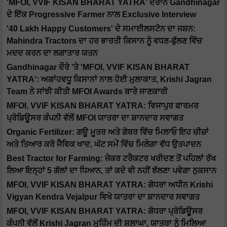
'MFOI, VVIF KISAN BHARAT YATRA' ਦੌਰਾਨ Gandhinagar
ਦੇ ਇੱਕ Progressive Farmer ਨਾਲ Exclusive Interview
'40 Lakh Happy Customers' ਦੇ ਸਮਾਈਲਸਟੋਨ ਦਾ ਜਸ਼ਨ:
Mahindra Tractors ਦਾ ਹਰ ਭਾਰਤੀ ਕਿਸਾਨ ਨੂੰ ਵਧਣ-ਫੁੱਲਣ ਵਿੱਚ
ਮਦਦ ਕਰਨ ਦਾ ਲਗਾਤਾਰ ਯਤਨ
Gandhinagar ਦੌਰੇ 'ਤੇ 'MFOI, VVIF KISAN BHARAT
YATRA': ਅਗਾਂਹਵਧੂ ਕਿਸਾਨਾਂ ਨਾਲ ਹੋਈ ਮੁਲਾਕਾਤ, Krishi Jagran
Team ਨੇ ਸਾਂਝੀ ਕੀਤੀ MFOI Awards ਬਾਰੇ ਜਾਣਕਾਰੀ
MFOI, VVIF KISAN BHARAT YATRA: ਵਿਜਾਪੁਰ ਫਾਰਮਰ
ਪ੍ਰੋਡਿਊਸਰ ਕੰਪਨੀ ਵੱਲੋਂ MFOI ਯਾਤਰਾ ਦਾ ਸ਼ਾਨਦਾਰ ਸਵਾਗਤ
Organic Fertilizer: ਗਊ ਮੂਤਰ ਅਤੇ ਗੋਬਰ ਵਿੱਚ ਮਿਲਾਓ ਇਹ ਚੀਜ਼ਾਂ
ਅਤੇ ਤਿਆਰ ਕਰੋ ਜੈਵਿਕ ਖਾਦ, ਘੱਟ ਸਮੇਂ ਵਿੱਚ ਮਿਲੇਗਾ ਵੱਧ ਉਤਪਾਦਨ
Best Tractor for Farming: ਜੇਕਰ ਟਰੈਕਟਰ ਖਰੀਦਣ ਤੋਂ ਪਹਿਲਾਂ ਰੱਖ
ਲਿਆ ਇਨ੍ਹਾਂ 5 ਗੱਲਾਂ ਦਾ ਧਿਆਨ, ਤਾਂ ਕਦੇ ਵੀ ਨਹੀਂ ਝੱਲਣਾ ਪਵੇਗਾ ਨੁਕਸਾਨ
MFOI, VVIF KISAN BHARAT YATRA: ਗੋਧਰਾ ਅਧੀਨ Krishi
Vigyan Kendra Vejalpur ਵਿਖੇ ਯਾਤਰਾ ਦਾ ਸ਼ਾਨਦਾਰ ਸਵਾਗਤ
MFOI, VVIF KISAN BHARAT YATRA: ਗੋਧਰਾ ਪ੍ਰੋਡਿਊਸਰ
ਕੰਪਨੀ ਵੱਲੋਂ Krishi Jagran ਮੁਹਿੰਮ ਦੀ ਸ਼ਲਾਘਾ, ਯਾਤਰਾ ਨੂੰ ਮਿਲਿਆ