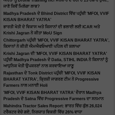
ਔਰਤਾਂ ਨੂੰ Drone Training ਲਈ ਸਰਕਾਰ ਦੇ ਰਹੀ ਹੈ 15 ਹਜ਼ਾਰ ਰੁਪਏ,
ਜਾਣੋ ਕਿਵੇਂ ਮਿਲੇਗਾ ਲਾਭ?
Madhya Pradesh ਦੇ Bhind District ਵਿੱਚ ਪਹੁੰਚੀ 'MFOI, VVIF
KISAN BHARAT YATRA'
ਭਾਰਤੀ ਖੇਤੀ ਦੇ ਵਿਕਾਸ ਅਤੇ ਕਿਸਾਨਾਂ ਦੀ ਭਲਾਈ ਲਈ ICAR ਅਤੇ
Krishi Jagran ਨੇ ਕੀਤਾ MoU Sign
Chittorgarh ਪਹੁੰਚੀ 'MFOI, VVIF KISAN BHARAT YATRA',
ਕਿਸਾਨਾਂ ਨੇ ਕੀਤੀ ਐਮਐਫਓਆਈ ਪਹਿਲ ਦੀ ਸ਼ਲਾਘਾ
Krishi Jagran ਦੀ 'MFOI, VVIF KISAN BHARAT YATRA'
ਪਹੁੰਚੀ Madhya Pradesh ਦੇ Datia, STIHL INDIA ਨੇ ਕਿਸਾਨਾਂ ਨੂੰ
ਆਧੁਨਿਕ ਖੇਤੀ ਉਪਕਰਣਾਂ ਨਾਲ ਕਰਵਾਇਆ ਜਾਣੂ
Rajasthan ਦੇ Tonk District ਪਹੁੰਚੀ 'MFOI, VVIF KISAN
BHARAT YATRA', ਕ੍ਰਿਸ਼ੀ ਜਾਗਰਣ ਟੀਮ ਨੇ Progressive
Farmers ਨਾਲ ਮਨਾਈ Holi
'MFOI, VVIF KISAN BHARAT YATRA' ਦੌਰਾਨ Madhya
Pradesh ਦੇ Satna ਵਿੱਚ Progressive Farmers ਦਾ ਸਨਮਾਨ
Mahindra Tractor Sales Report: ਭਾਰਤ ਵਿੱਚ ਕੁੱਲ 26,024
ਟਰੈਕਟਰ ਵੇਚੇ ਗਏ, ਨਿਰਯਾਤ ਵਿਕਰੀ ਵਿੱਚ 26% ਵਾਧਾ