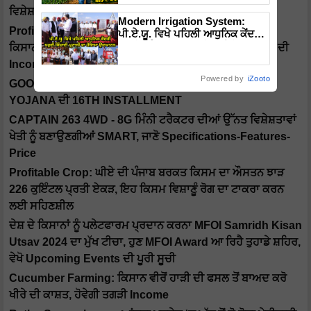
ਵਿਸ਼ੇਸ਼ਤਾਵਾਂ
Modern Irrigation System:
Profitable Farming: ‘ਪੀਲਾ ਸੋਨ੍ਹਾ” ਜਾਂ ਫਿਰ ਸੁਨਿਹਰੀ ਮਸਾਲਾ
ਪੀ.ਏ.ਯੂ. ਵਿਖੇ ਪਹਿਲੀ ਆਧੁਨਿਕ ਕੇਂਦਰੀ
ਧਰੁਵੀ ਸਿੰਚਾਈ ਪ੍ਰਣਾਲੀ ਦਾ ਹੋਇਆ
ਕਿਸਾਨਾਂ ਲਈ ਲਾਹੇਵੰਦ ਧੰਦਾ, ਇੱਕ ਏਕੜ 'ਚੋਂ ਢਾਈ ਤੋਂ ਤਿੰਨ ਲੱਖ ਰੁਪਏ ਦੀ
ਉਦਘਾਟਨ
Income
Powered by
iZooto
GOOD NEWS: ਇਸ ਦਿਨ ਖਾਤੇ ਵਿੱਚ ਆਵੇਗੀ PM KISAN
YOJANA ਦੀ 16TH INSTALLMENT
CAPTAIN 263 4WD - 8G ਮਿੰਨੀ ਟਰੈਕਟਰ ਦੀਆਂ ਉੱਨਤ ਵਿਸ਼ੇਸ਼ਤਾਵਾਂ
ਖੇਤੀ ਨੂੰ ਬਣਾਉਣਗੀਆਂ SMART, ਜਾਣੋ Specifications-Features-
Price
Profitable Crop: ਘੀਏ ਦੀ ਪੰਜਾਬ ਬਰਕਤ ਕਿਸਮ ਦਾ ਔਸਤਨ ਝਾੜ
226 ਕੁਇੰਟਲ ਪ੍ਰਤੀ ਏਕੜ, ਇਹ ਕਿਸਮ ਵਿਸ਼ਾਣੂੰ ਰੋਗ ਦਾ ਟਾਕਰਾ ਕਰਨ
ਲਈ ਸਹਿਣਸ਼ੀਲ
ਦੇਸ਼ ਦੇ ਕਿਸਾਨਾਂ ਨੂੰ ਪਲੇਟਫਾਰਮ ਪ੍ਰਦਾਨ ਕਰਨਾ MFOI Samridh Kisan
Utsav 2024 ਦਾ ਮੁੱਖ ਟੀਚਾ, ਹੁਣ MFOI Award ਆ ਰਿਹੈ ਤੁਹਾਡੇ ਸ਼ਹਿਰ,
ਵੇਖੋ Upcoming Events ਦੀ ਪੂਰੀ ਸੂਚੀ
Cucumber Farming: ਕਿਸਾਨ ਵੀਰੋਂ ਹਾੜੀ ਦੀ ਫਸਲ ਤੋਂ ਬਾਅਦ ਕਰੋ
ਖੀਰੇ ਦੀ ਕਾਸ਼ਤ, ਹੋਵੇਗੀ ਤਗੜੀ Income