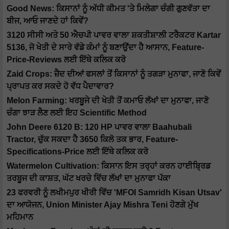
Good News: ਕਿਸਾਨਾਂ ਨੂੰ ਅੱਧੀ ਕੀਮਤ 'ਤੇ ਮਿਲੇਗਾ ਚੰਗੀ ਗੁਣਵੱਤਾ ਦਾ
ਬੀਜ, ਆਓ ਜਾਣਦੇ ਹਾਂ ਕਿਵੇਂ?
3120 ਸੀਸੀ ਅਤੇ 50 ਐਚਪੀ ਪਾਵਰ ਵਾਲਾ ਸ਼ਕਤੀਸ਼ਾਲੀ ਟਰੈਕਟਰ Kartar
5136, ਜੋ ਖੇਤੀ ਦੇ ਸਾਰੇ ਵੱਡੇ ਕੰਮਾਂ ਨੂੰ ਬਣਾਉਂਦਾ ਹੈ ਆਸਾਨ, Feature-
Price-Reviews ਲਈ ਇੱਥੇ ਕਲਿਕ ਕਰੋ
Zaid Crops: ਜ਼ੈਦ ਦੀਆਂ ਫਸਲਾਂ ਤੋਂ ਕਿਸਾਨਾਂ ਨੂੰ ਤਗੜਾ ਮੁਨਾਫਾ, ਜਾਣੋ ਕਿਵੇਂ
ਪ੍ਰਾਪਤ ਕਰ ਸਕਦੇ ਹੋ ਵੱਧ ਪੈਦਾਵਾਰ?
Melon Farming: ਖਰਬੂਜੇ ਦੀ ਖੇਤੀ ਤੋਂ ਕਮਾਓ ਲੱਖਾਂ ਦਾ ਮੁਨਾਫਾ, ਜਾਣੋ
ਚੰਗਾ ਝਾੜ ਲੈਣ ਲਈ ਇਹ Scientific Method
John Deere 6120 B: 120 HP ਪਾਵਰ ਵਾਲਾ Baahubali
Tractor, ਚੁੱਕ ਸਕਦਾ ਹੈ 3650 ਕਿਲੋ ਤਕ ਭਾਰ, Feature-
Specifications-Price ਲਈ ਇੱਥੇ ਕਲਿਕ ਕਰੋ
Watermelon Cultivation: ਕਿਸਾਨ ਇਸ ਤਰ੍ਹਾਂ ਕਰਨ ਹਾਈਬ੍ਰਿਡ
ਤਰਬੂਜ ਦੀ ਕਾਸ਼ਤ, ਘੱਟ ਖਰਚੇ ਵਿੱਚ ਲੱਖਾਂ ਦਾ ਮੁਨਾਫਾ ਪੱਕਾ
23 ਫਰਵਰੀ ਨੂੰ ਲਖੀਮਪੁਰ ਖੀਰੀ ਵਿੱਚ 'MFOI Samridh Kisan Utsav'
ਦਾ ਆਯੋਜਨ, Union Minister Ajay Mishra Teni ਹੋਣਗੇ ਮੁੱਖ
ਮਹਿਮਾਨ