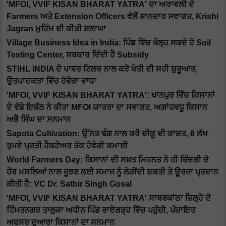
'MFOI, VVIF KISAN BHARAT YATRA' ਦਾ ਅਰਾਵਲੀ ਦੇ
Farmers ਅਤੇ Extension Officers ਵੱਲੋਂ ਸ਼ਾਨਦਾਰ ਸਵਾਗਤ, Krishi
Jagran ਮੁਹਿੰਮ ਦੀ ਕੀਤੀ ਸ਼ਲਾਘਾ
Village Business Idea in India: ਪਿੰਡ ਵਿੱਚ ਖੋਲ੍ਹ ਸਕਦੇ ਹੋ Soil
Testing Center, ਸਰਕਾਰ ਦਿੰਦੀ ਹੈ Subsidy
STIHL INDIA ਦੇ ਪਾਵਰ ਟਿਲਰ ਨਾਲ ਕਰੋ ਖੇਤੀ ਦੀ ਸਹੀ ਸ਼ੁਰੂਆਤ,
ਉਤਪਾਦਕਤਾ ਵਿੱਚ ਹੋਵੇਗਾ ਵਾਧਾ
'MFOI, VVIF KISAN BHARAT YATRA': ਖਾਨਪੁਰ ਵਿੱਚ ਕਿਸਾਨਾਂ
ਦੇ ਵੱਡੇ ਇਕੱਠ ਨੇ ਕੀਤਾ MFOI ਯਾਤਰਾ ਦਾ ਸਵਾਗਤ, ਅਗਾਂਹਵਧੂ ਕਿਸਾਨ
ਅਭੈ ਸਿੰਘ ਦਾ ਸਨਮਾਨ
Sapota Cultivation: ਉੱਨਤ ਢੰਗ ਨਾਲ ਕਰੋ ਚੀਕੂ ਦੀ ਕਾਸ਼ਤ, 6 ਲੱਖ
ਰੁਪਏ ਪ੍ਰਤੀ ਹੈਕਟੇਅਰ ਤੱਕ ਹੋਵੇਗੀ ਕਮਾਈ
World Farmers Day: ਕਿਸਾਨਾਂ ਦੀ ਸਖ਼ਤ ਮਿਹਨਤ ਨੇ ਹੀ ਜ਼ਿੰਦਗੀ ਦੇ
ਹੋਰ ਮਸਲਿਆਂ ਨਾਲ ਜੂਝਣ ਲਈ ਸਮਾਜ ਨੂੰ ਲੋੜੀਂਦੀ ਸ਼ਕਤੀ ਤੇ ਊਰਜਾ ਪ੍ਰਦਾਨ
ਕੀਤੀ ਹੈ: VC Dr. Satbir Singh Gosal
'MFOI, VVIF KISAN BHARAT YATRA' ਸਾਬਰਕਾਂਠਾ ਜ਼ਿਲ੍ਹੇ ਦੇ
ਹਿੰਮਤਨਗਰ ਤਾਲੁਕਾ ਅਧੀਨ ਪਿੰਡ ਰਾਏਗੜ੍ਹ ਵਿੱਚ ਪਹੁੰਚੀ, ਪੰਚਾਇਤ
ਅਫਸਰ ਦੁਆਰਾ ਕਿਸਾਨਾਂ ਦਾ ਸਨਮਾਨ