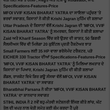
ਖੇਤੀ ਲਈ ਸਭ ਤੋਂ ਹਲਕਾ, ਮਜ਼ਬੂਤ ​​ਅਤੇ ਟਿਕਾਊ Rotavator, ਜਾਣੋ
Specifications-Features-Price
MFOI VVIF KISAN BHARAT YATRA ਦਾ ਸਾਇਲਾ ਪਹੁੰਚਣ 'ਤੇ
ਭਰਵਾਂ ਸਵਾਗਤ, ਕਿਸਾਨਾਂ ਨੇ ਕੀਤੀ Krishi Jagran ਮੁਹਿੰਮ ਦੀ ਸ਼ਲਾਘਾ
Uttar Pradesh ਦੇ ਕਿਸਾਨਾਂ ਵੱਲੋਂ Krishi Jagran ਦੀ 'MFOI, VVIF
KISAN BHARAT YATRA' ਨੂੰ ਸਮਰਥਨ, ਕਿਸਾਨਾਂ ਨੇ ਕੀਤੀ ਸ਼ਲਾਘਾ
Zaid ਅਤੇ Kharif Season ਵਿੱਚ ਕਰੋ ਉੜਦ ਦੀ ਕਾਸ਼ਤ, 50 ਡਿਗਰੀ
ਸੈਲਸੀਅਸ ਵਿੱਚ ਵੀ ਮਿਲੇਗਾ 20 ਕੁਇੰਟਲ ਪ੍ਰਤੀ ਹੈਕਟੇਅਰ ਝਾੜ
Small Farmers ਲਈ 35 HP ਵਾਲਾ ਭਰੋਸੇਮੰਦ ਟਰੈਕਟਰ, ਪੜੋ
EICHER 330 Tractor ਦੀਆਂ Specifications-Features-Price
'MFOI, VVIF KISAN BHARAT YATRA' ਨੂੰ ਮਿਲਿਆ ਲਖਤਾਰ ਦੇ
ਕਿਸਾਨਾਂ ਦਾ ਪਿਆਰ, Krishi Jagran ਮੁਹਿੰਮ ਦੀ ਕੀਤੀ ਸ਼ਲਾਘਾ
ਗੋਂਡਲ, ਰਾਜਕੋਟ ਵਿਖੇ ਗਿਰ ਗਊ ਸੰਸਥਾ ਵੱਲੋਂ MFOI, VVIF KISAN
BHARAT YATRA' ਦਾ ਸਵਾਗਤ
Bharatbhai Parsana ਨੇ ਕੀਤਾ 'MFOI, VVIF KISAN BHARAT
YATRA' ਦਾ ਸ਼ਾਨਦਾਰ ਸਵਾਗਤ
STIHL INDIA ਨੇ 2 ਨਵੇਂ ਬਹੁ-ਮੰਤਵੀ ਸਟੇਸ਼ਨਰੀ ਇੰਜਣ ਕੀਤੇ ਲਾਂਚ, ਘੱਟ
ਤੇਲ ਦੀ ਖਪਤ ਨਾਲ ਖੇਤੀ ਸਮੇਤ ਕਈ ਕੰਮ ਕਰਦਾ ਹੈ ਪੂਰੇ