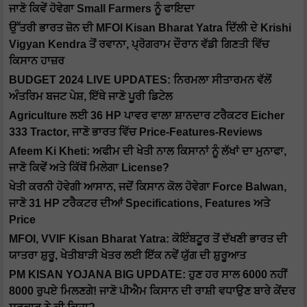
ਜਾਣੋ ਕਿਵੇਂ ਹੋਵੇਗਾ Small Farmers ਨੂੰ ਫਾਇਦਾ
ਉੱਤਰੀ ਭਾਰਤ ਜ਼ੋਨ ਦੀ MFOI Kisan Bharat Yatra ਦਿੱਲੀ ਦੇ Krishi
Vigyan Kendra ਤੋਂ ਰਵਾਨਾ, ਪ੍ਰੋਗਰਾਮ ਦੌਰਾਨ ਵੱਡੀ ਗਿਣਤੀ ਵਿੱਚ
ਕਿਸਾਨ ਹਾਜ਼ਰ
BUDGET 2024 LIVE UPDATES: ਨਿਰਮਲਾ ਸੀਤਾਰਮਨ ਵੱਲੋਂ
ਅੰਤਰਿਮ ਬਜਟ ਪੇਸ਼, ਇੱਥੇ ਜਾਣੋ ਪੂਰੀ ਡਿਟੇਲ
Agriculture ਲਈ 36 HP ਪਾਵਰ ਵਾਲਾ ਸ਼ਾਨਦਾਰ ਟਰੈਕਟਰ Eicher
333 Tractor, ਜਾਣੋ ਭਾਰਤ ਵਿੱਚ Price-Features-Reviews
Afeem Ki Kheti: ਅਫੀਮ ਦੀ ਖੇਤੀ ਨਾਲ ਕਿਸਾਨਾਂ ਨੂੰ ਲੱਖਾਂ ਦਾ ਮੁਨਾਫਾ,
ਜਾਣੋ ਕਿਵੇਂ ਅਤੇ ਕਿੱਥੋਂ ਮਿਲੇਗਾ License?
ਖੇਤੀ ਕਰਨੀ ਹੋਵੇਗੀ ਆਸਾਨ, ਜਦੋਂ ਕਿਸਾਨ ਕੋਲ ਹੋਵੇਗਾ Force Balwan,
ਜਾਣੋ 31 HP ਟਰੈਕਟਰ ਦੀਆਂ Specifications, Features ਅਤੇ
Price
MFOI, VVIF Kisan Bharat Yatra: ਕੋਇੰਬਟੂਰ ਤੋਂ ਦੱਖਣੀ ਭਾਰਤ ਦੀ
ਯਾਤਰਾ ਸ਼ੁਰੂ, ਖੇਤੀਬਾੜੀ ਖੇਤਰ ਲਈ ਇੱਕ ਨਵੇਂ ਯੁੱਗ ਦੀ ਸ਼ੁਰੂਆਤ
PM KISAN YOJANA BIG UPDATE: ਹੁਣ ਹਰ ਸਾਲ 6000 ਨਹੀਂ
8000 ਰੁਪਏ ਮਿਲਣਗੇ! ਜਾਣੋ ਪੀਐਮ ਕਿਸਾਨ ਦੀ ਰਾਸ਼ੀ ਵਧਾਉਣ ਬਾਰੇ ਕੇਂਦਰ