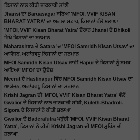
ਕਿਸਾਨਾਂ ਨਾਲ ਕੀਤੀ ਜਾਣਕਾਰੀ ਸਾਂਝੀ
Jhansi ਦਾ Baruasagar ਬਣਿਆ 'MFOI, VVIF KISAN
BHARAT YATRA' ਦਾ ਅਗਲਾ ਸਟਾਪ, ਕਿਸਾਨਾਂ ਵੱਲੋਂ ਸ਼ਲਾਘਾ
'MFOI, VVIF Kisan Bharat Yatra' ਦੌਰਾਨ Jhansi ਦੇ Dhikoli
ਵਿਖੇ ਕਿਸਾਨਾਂ ਦਾ ਸਨਮਾਨ
Maharashtra ਦੇ Satara 'ਚ 'MFOI Samridh Kisan Utsav' ਦਾ
ਆਯੋਜਨ, ਅਗਾਂਹਵਧੂ ਕਿਸਾਨਾਂ ਦਾ ਸਨਮਾਨ
MFOI Samridh Kisan Utsav ਰਾਹੀਂ Hapur ਦੇ ਕਿਸਾਨਾਂ ਨੂੰ ਸਮਝ
ਆਇਆ 'MFOI' ਦਾ ਉਦੇਸ਼
Meerut ਦੇ Hastinapur ਵਿੱਚ MFOI Samridh Kisan Utsav ਦਾ
ਆਯੋਜਨ, ਅਗਾਂਹਵਧੂ ਕਿਸਾਨਾਂ ਦਾ ਸਨਮਾਨ
Krishi Jagran ਦੀ 'MFOI, VVIF Kisan Bharat Yatra' ਵੱਲੋਂ
Gwalior ਦੇ ਕਿਸਾਨਾਂ ਨਾਲ ਜਾਣਕਾਰੀ ਸਾਂਝੀ, Kuleth-Bhadroli-
Sigora ਦੇ ਕਿਸਾਨਾਂ ਨੇ ਕੀਤੀ ਸ਼ਲਾਘਾ
Gwalior ਦੇ Baderafutra ਪਹੁੰਚੀ 'MFOI, VVIF Kisan Bharat
Yatra', ਕਿਸਾਨਾਂ ਨੇ ਕੀਤੀ Krishi Jagran ਦੀ MFOI ਮੁਹਿੰਮ ਦੀ
ਸ਼ਲਾਘਾ