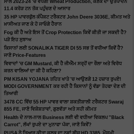
ਸਾਲ 2023-24 'ਚ ਵਧੇਗੀ Wheat Production, ਕਣਕ ਦਾ ਉਤਪਾਦਨ
11.4 ਕਰੋੜ ਟਨ ਤੱਕ ਪਹੁੰਚਣ ਦੇ ਆਸਾਰ
35 HP ਪਾਵਰਫੁੱਲ ਕੰਪੈਕਟ ਟਰੈਕਟਰ John Deere 3036E, ਕੀਮਤ ਅਤੇ
ਖ਼ਾਸੀਅਤ ਜਾਣ ਕੇ ਹੋ ਜਾਓਗੇ ਹੈਰਾਨ
Fog ਕੀ ਹੈ ਅਤੇ ਇਸ ਤੋਂ Crop Protection ਕਿਵੇਂ ਕੀਤੀ ਜਾ ਸਕਦੀ ਹੈ?
ਪੜੋ ਇਹ ਸੁਝਾਅ
ਕਿਸਾਨਾਂ ਲਈ SONALIKA TIGER DI 55 ਸਭ ਤੋਂ ਵਧੀਆ ਕਿਵੇਂ ਹੈ?
ਜਾਣੋ Price-Features
ਵਿਵਾਦਾਂ 'ਚ GM Mustard, ਕੀ ਹੈ ਜੀਐੱਮ ਸਰ੍ਹੋਂ ਦਾ ਰੌਲਾ ਅਤੇ ਵਿਰੋਧ
ਕਰਨ ਵਾਲਿਆਂ ਦਾ ਕੀ ਹੈ ਕਹਿਣਾ?
PM KISAN YOJANA ਤਹਿਤ ਖਾਤੇ 'ਚ ਆਉਣਗੇ 12 ਹਜ਼ਾਰ ਰੁਪਏ!
MODI GOVERNMENT ਕਰ ਰਹੀ ਹੈ ਕਿਸਾਨਾਂ ਨੂੰ ਵੱਡਾ ਤੋਹਫਾ ਦੇਣ ਦੀ
ਤਿਆਰੀ
3478 CC ਵਿੱਚ 55 HP ਪਾਵਰ ਵਾਲਾ ਸ਼ਕਤੀਸ਼ਾਲੀ ਟਰੈਕਟਰ Swaraj
855 FE, ਜਾਣੋ ਵਿਸ਼ੇਸ਼ਤਾਵਾਂ, ਗੁਣਵੱਤਾ ਅਤੇ ਸਹੀ ਕੀਮਤ
Health ਦੇ ਨਾਲ-ਨਾਲ Business ਲਈ ਵੀ ਵਧੀਆ ਵਿਕਲਪ "Black
Carrot", ਲੱਖਾਂ ਰੁਪਏ ਦਾ ਮੁਨਾਫਾ ਪੱਕਾ, ਜਾਣੋ ਕਿਵੇਂ?
PUSA ਨੇ ਤਿਆਰ ਕੀਤਾ ਕਣਕ ਦਾ ਨਵਾਂ ਬੀਜ HD 3385, ਮੌਸਮੀ