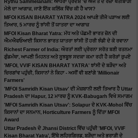
Rythu Sammelanam: ਆਂਧਰਾ ਪ੍ਰਦੇਸ਼ 'ਚ ਅੱਜ ਤੋਂ ਦੋ ਰੋਜ਼ਾ ਖੇਤੀਬਾੜੀ
ਮੇਲੇ ਦਾ ਆਗਾਜ਼, ਜਾਣੋ ਇੱਕ ਕਲਿੱਕ ਵਿੱਚ ਕੀ ਹੈ ਖਾਸ?
MFOI KISAN BHARAT YATRA 2024 ਆਪਣੇ ਤੀਜੇ ਪੜਾਅ ਲਈ
ਤਿਆਰ, 5 ਮਾਰਚ ਨੂੰ ਝਾਂਸੀ ਤੋਂ ਯਾਤਰਾ ਦਾ ਆਗਾਜ਼
MFOI Kisan Bharat Yatra: ਮੱਧ ਅਤੇ ਪੱਛਮੀ ਭਾਰਤ ਜ਼ੋਨ ਦੀ
ਐਮਐਫਓਆਈ ਕਿਸਾਨ ਭਾਰਤ ਯਾਤਰਾ ਝਾਂਸੀ ਤੋਂ ਹਰੀ ਝੰਡੀ ਦੇ ਕੇ ਰਵਾਨਾ
Richest Farmer of India: ਔਰਤਾਂ ਲਈ ਪ੍ਰੇਰਨਾ ਸਰੋਤ ਬਣੀ ਰਤਨਮਾ
ਗੁੰਡਮੰਥਾ, ਆਪਣੀ ਮਿਹਨਤ ਅਤੇ ਸੂਝਬੂਝ ਸਦਕਾ ਕਮਾ ਰਹੀ ਹੈ ਕਰੋੜਾਂ ਰੁਪਏ
'MFOI, VVIF KISAN BHARAT YATRA' ਝਾਂਸੀ ਦੇ ਬੜੌਦਾ ਅਤੇ
ਚਿਰਗਾਂਵ ਪਹੁੰਚੀ, ਕਿਸਾਨਾਂ ਨੇ ਕਿਹਾ - ਅਸੀਂ ਵੀ ਬਣਾਂਗੇ 'Millionair
Farmers'
'MFOI Samridh Kisan Utsav' ਦੀ ਮੇਜ਼ਬਾਨੀ ਲਈ ਤਿਆਰ ਹੈ Uttar
Pradesh ਦਾ Hapur, 12 ਮਾਰਚ ਨੂੰ KVK-Babugarh ਵਿਖੇ ਸਮਾਗਮ
'MFOI Samridh Kisan Utsav': Solapur ਦੇ KVK-Mohol ਵਿੱਚ
ਕਿਸਾਨਾਂ ਦਾ ਸਨਮਾਨ, Horticulture Farmers ਨੂੰ ਦਿੱਤਾ MFOI
Award
Uttar Pradesh ਦੇ Jhansi District ਵਿੱਚ ਪਹੁੰਚੀ 'MFOI, VVIF
Kisan Bharat Yatra', ਇੱਥੇ ਲਹਿਰਗਿਰਡ, ਬੜੌਦਾ ਅਤੇ ਭਰਾੜੀ ਦੇ