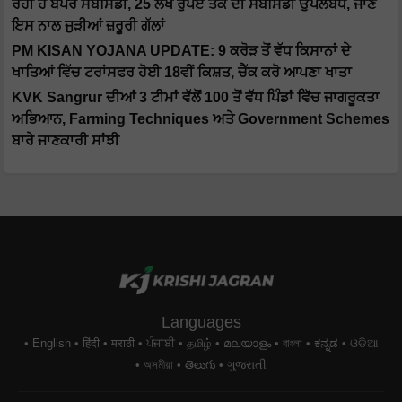
ਰਹੀ ਹੈ ਬੰਪਰ ਸਬਸਿਡੀ, 25 ਲੱਖ ਰੁਪਏ ਤੱਕ ਦੀ ਸਬਸਿਡੀ ਉਪਲਬਧ, ਜਾਣੋ
ਇਸ ਨਾਲ ਜੁੜੀਆਂ ਜ਼ਰੂਰੀ ਗੱਲਾਂ
PM KISAN YOJANA UPDATE: 9 ਕਰੋੜ ਤੋਂ ਵੱਧ ਕਿਸਾਨਾਂ ਦੇ
ਖਾਤਿਆਂ ਵਿੱਚ ਟਰਾਂਸਫਰ ਹੋਈ 18ਵੀਂ ਕਿਸ਼ਤ, ਚੈੱਕ ਕਰੋ ਆਪਣਾ ਖਾਤਾ
KVK Sangrur ਦੀਆਂ 3 ਟੀਮਾਂ ਵੱਲੋਂ 100 ਤੋਂ ਵੱਧ ਪਿੰਡਾਂ ਵਿੱਚ ਜਾਗਰੂਕਤਾ
ਅਭਿਆਨ, Farming Techniques ਅਤੇ Government Schemes
ਬਾਰੇ ਜਾਣਕਾਰੀ ਸਾਂਝੀ
Languages
English
हिंदी
मराठी
ਪੰਜਾਬੀ
தமிழ்
മലയാളം
বাংলা
ಕನ್ನಡ
ଓଡିଆ
অসমীয়া
తెలుగు
ગુજરાતી