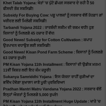
Khet Talab Yojana: ਖੇਤਾਂ 'ਚ ਪੁੱਟੋ ਛੱਪੜ! ਸਰਕਾਰ ਦੇ ਰਹੀ ਹੈ 50
ਫੀਸਦੀ ਤੱਕ ਸਬਸਿਡੀ!
Subsidy For Buying Cow: ਪਸ਼ੂ ਪਾਲਕਾਂ ਨੂੰ ਸਰਕਾਰ ਵੱਲੋਂ ਤੋਹਫ਼ਾ! ਗਾਂ
ਖਰੀਦਣ ਲਈ ਮਿਲੇਗੀ ਸਬਸਿਡੀ!
Tarbandi Yojana 2022 : ਤਾਰਬੰਦੀ ਸਕੀਮ ਦੀ ਰਕਮ ਵਧੀ! ਹੁਣ
ਕਿਸਾਨਾਂ ਨੂੰ ਮਿਲਣਗੇ 45 ਹਜ਼ਾਰ ਤੋਂ ਵੱਧ!
Good News! Subsidy for Cotton Cultivation : ਕਪਾਹ
ਉਤਪਾਦਨ ਵਧਾਉਣ ਲਈ ਸਬਸਿਡੀ!
Good News! Kisan Pond Farm Scheme : ਕਿਸਾਨਾਂ ਨੂੰ ਮਿਲਣਗੇ
63 ਹਜ਼ਾਰ ਰੁਪਏ!
PM Kisan Yojana 11th Installment : ਕਿਸਾਨਾਂ ਦੀ ਉਡੀਕ ਖ਼ਤਮ!
11ਵੀਂ ਕਿਸ਼ਤ ਲਈ ਇਹ ਕੰਮ ਜ਼ਰੂਰੀ!
Sukanya Samriddhi Yojana : ਇਸ ਯੋਜਨਾ ਰਾਹੀਂ ਕੁੜੀਆਂ ਦਾ
ਭਵਿੱਖ ਹੋਵੇਗਾ ਸੁਖਾਲਾ! ਜਾਣੋ ਪੂਰੀ ਪ੍ਰਕਿਰਿਆ!
Pradhan Mantri Matru Vandana Yojana 2022 : ਸਰਕਾਰ ਵੱਲੋਂ
ਇਨ੍ਹਾਂ ਔਰਤਾਂ ਨੂੰ ਮਿਲਣਗੇ 5,000 ਰੁਪਏ!
PM Kisan Yojana 11th Installment Huge Update : ਖਾਤੇ 'ਚ