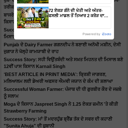
ਖੁੰਬਾਂ ਦੀ ਖੇਤੀ ਤੋਂ 20 ਲੱਖ ਦਾ ਸਿੱਧਾ ਮੁਨਾਫਾ, ਜਾਣੋ ਇਸ ਕਿਸਾਨ ਦਾ ਅਨੋਖਾ
ਕਾਰੋਬਾਰ
ਤਰੀਕਾ
72 ਏਕੜ ਗੰਨੇ ਦੀ ਖੇਤੀ ਅਤੇ ਅੰਤਰ-
ਬਾਜਰੇ ਨੇ ਬਦਲੀ ਅਗਾਂਹਵਧੂ ਕਿਸਾਨ ਪੰਨੂ ਦੀ ਕਿਸਮਤ, ਨੇੜਲੇ ਪਿੰਡਾਂ ਦੇ
ਫਸਲੀ ਮਾਡਲ ਤੋਂ ਤਿਆਰ 2 ਕਰੋੜ ਦਾ
ਸਾਮਰਾਜ, ਜਾਣੋ Sartaj Khan ਦੀ
ਕਿਸਾਨਾਂ ਵਿੱਚ ਵਧਿਆ ਬਾਜਰੇ ਦਾ ਰੁਝਾਨ
ਕਾਮਯਾਬੀ ਦਾ ਰਾਜ
Success Story: ਬਾਜਰੇ ਦੀ ਕਾਸ਼ਤ ਅਪਨਾਉਣ ਵਾਲੀ ਬੀਬੀ ਬਣੀ
Powered by
iZooto
ਮਿਸਾਲ
Punjab ਦੇ Dairy Farmer ਗਗਨਦੀਪ ਨੇ ਬਣਾਈ ਅਨੋਖੀ ਮਸ਼ੀਨ, ਦੇਸੀ
ਜੁਗਾੜ ਨੇ ਖੋਲ੍ਹੇ ਕਾਮਯਾਬੀ ਦੇ ਰਾਹ
Success Story: ਸਹੀ ਵਿਉਂਤਬੰਦੀ ਅਤੇ ਸਖ਼ਤ ਮਿਹਨਤ ਦੀ ਮਿਸਾਲ ਬਣੇ
12ਵੀਂ ਪਾਸ ਕਿਸਾਨ Karnail Singh
‘BEST ARTICLE IN PRINT MEDIA’: ਕ੍ਰਿਸ਼ੀ ਜਾਗਰਣ,
ਮਲਿਆਲਮ ਲਈ ਡੇਅਰੀ ਅਫਸਰ ਐਮਵੀ ਜਯਾਨ ਦੇ ਕੰਮ ਦੀ ਸ਼ਲਾਘਾ
Successful Woman Farmer: ਪੰਜਾਬ ਦੀ ਧੀ ਗੁਰਬੀਰ ਕੌਰ ਦੇ ਜਜ਼ਬੇ
ਨੂੰ ਸਲਾਮ
Moga ਦੇ ਕਿਸਾਨ Jaspreet Singh ਨੇ 1.25 ਏਕੜ ਜ਼ਮੀਨ 'ਤੇ ਕੀਤੀ
Strawberry Farming
Success Story: ਮਾਂ ਤੋਂ ਮਦਰਹੁੱਡ ਬ੍ਰੈਂਡ ਤੱਕ ਦੇ ਸਫਰ ਦੀ ਕਹਾਣੀ
"Sunita Ahuja" ਦੀ ਜ਼ੁਬਾਨੀ