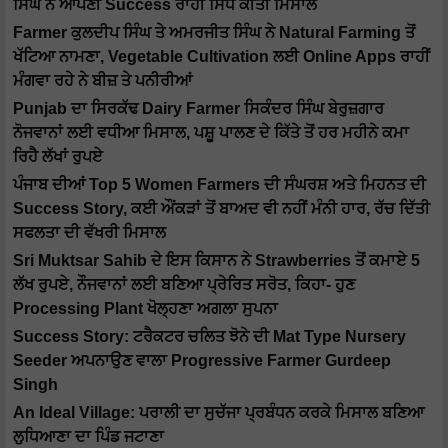
ਸਿੰਘ ਨੇ ਆਪਣੀ Success ਰਾਹੀਂ ਸਿੱਧ ਕੀਤੀ ਮਿਸਾਲ
Farmer ਕੁਲਦੀਪ ਸਿੰਘ ਤੇ ਅਮਰਜੀਤ ਸਿੰਘ ਨੇ Natural Farming ਤੋਂ
ਖੱਟਿਆ ਨਾਮਣਾ, Vegetable Cultivation ਲਈ Online Apps ਰਾਹੀਂ
ਮੰਗਵਾ ਰਹੇ ਨੇ ਬੀਜ਼ ਤੇ ਪਨੀਰੀਆਂ
Punjab ਦਾ ਸਿਰਕੱਢ Dairy Farmer ਸਿਕੰਦਰ ਸਿੰਘ ਬੇਰੁਜ਼ਗਾਰ
ਨੋਜਵਾਨਾਂ ਲਈ ਵਧੀਆ ਮਿਸਾਲ, ਪਸ਼ੂ ਪਾਲਣ ਦੇ ਕਿੱਤੇ ਤੋਂ ਹਰ ਮਹੀਨੇ ਕਮਾ
ਰਿਹੈ ਲੱਖਾਂ ਰੁਪਏ
ਪੰਜਾਬ ਦੀਆਂ Top 5 Women Farmers ਦੀ ਸੰਘਰਸ਼ ਅਤੇ ਮਿਹਨਤ ਦੀ
Success Story, ਕਈ ਔਂਕੜਾਂ ਤੋਂ ਬਾਅਦ ਵੀ ਨਹੀਂ ਮੰਨੀ ਹਾਰ, ਰੱਚ ਦਿੱਤੀ
ਸਫਲਤਾ ਦੀ ਵੱਖਰੀ ਮਿਸਾਲ
Sri Muktsar Sahib ਦੇ ਇਸ ਕਿਸਾਨ ਨੇ Strawberries ਤੋਂ ਕਮਾਏ 5
ਲੱਖ ਰੁਪਏ, ਨੌਜਵਾਨਾਂ ਲਈ ਬਣਿਆ ਪ੍ਰੇਰਿਤ ਸਰੋਤ, ਕਿਹਾ- ਹੁਣ
Processing Plant ਖੋਲ੍ਹਣਾ ਅਗਲਾ ਸੁਪਨਾ
Success Story: ਟਰੈਕਟਰ ਚਲਿਤ ਝੋਨੇ ਦੀ Mat Type Nursery
Seeder ਅਪਨਾਉਣ ਵਾਲਾ Progressive Farmer Gurdeep
Singh
An Ideal Village: ਪਰਾਲੀ ਦਾ ਸੁਚੱਜਾ ਪ੍ਰਬੰਧਨ ਕਰਕੇ ਮਿਸਾਲ ਬਣਿਆ
ਲੁਧਿਆਣਾ ਦਾ ਪਿੰਡ ਜਟਾਣਾ