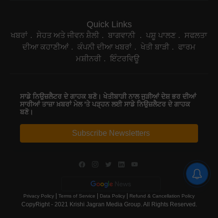
Quick Links
ਖਬਰਾਂ
ਸੇਹਤ ਅਤੇ ਜੀਵਨ ਸ਼ੈਲੀ
ਬਾਗਵਾਨੀ
ਪਸ਼ੂ ਪਾਲਣ
ਸਫਲਤਾ
ਦੀਆ ਕਹਾਣੀਆਂ
ਕੰਪਨੀ ਦੀਆ ਖਬਰਾਂ
ਖੇਤੀ ਬਾੜੀ
ਫਾਰਮ
ਮਸ਼ੀਨਰੀ
ਇੰਟਰਵਿਊ
ਸਾਡੇ ਨਿਉਜ਼ਲੈਟਰ ਦੇ ਗਾਹਕ ਬਣੋ। ਖੇਤੀਬਾੜੀ ਨਾਲ ਜੁੜੀਆਂ ਦੇਸ਼ ਭਰ ਦੀਆਂ
ਸਾਰੀਆਂ ਤਾਜ਼ਾ ਖ਼ਬਰਾਂ ਮੇਲ 'ਤੇ ਪੜ੍ਹਨ ਲਈ ਸਾਡੇ ਨਿਉਜ਼ਲੈਟਰ ਦੇ ਗਾਹਕ
ਬਣੋ।
Subscribe Newsletters
|
|
|
Privacy Policy
Terms of Service
Data Policy
Refund & Cancellation Policy
CopyRight - 2021 Krishi Jagran Media Group. All Rights Reserved.