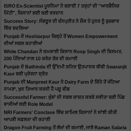
ISRO Ex-Scientist ਪੂਰਨਿਮਾ ਨੇ ਬਣਾਈ 7 ਤਰ੍ਹਾਂ ਦੀ "ਆਰਗੈਨਿਕ
ਮਿੱਟੀ", ਕਿਸਾਨਾਂ ਲਈ ਬਣੀ ਵਰਦਾਨ
Success Story: ਸੰਗਰੂਰ ਦੀ ਚੰਨਪ੍ਰੀਤ ਨੇ ਸ਼ੌਕ ਤੇ ਹੁਨਰ ਨੂੰ ਰੁਜ਼ਗਾਰ
ਵਿੱਚ ਬਦਲਿਆ
Punjab ਦੇ Hoshiarpur ਜ਼ਿਲ੍ਹੇ ਤੋਂ Women Empowerment
ਦੀਆਂ ਸਫਲ ਕਹਾਣੀਆਂ
White Chandan ਨੇ ਚਮਕਾਈ ਕਿਸਾਨ Roop Singh ਦੀ ਕਿਸਮਤ,
200 ਪੌਦਿਆਂ ਨਾਲ 10 ਕਰੋੜ ਤੱਕ ਦੀ ਕਮਾਈ
Punjab ਦੇ Bathinda ਦੀ ਉੱਦਮੀ ਸ਼ਹਿਦ ਉਤਪਾਦਕ ਬੀਬੀ Swaranjit
Kaur ਬਣੀ ਪ੍ਰੇਰਨਾ ਸ੍ਰੋਤ
Punjab ਦੀ Manpreet Kaur ਨੇ Dairy Farm ਦੇ ਕਿੱਤੇ ਤੋਂ ਖੱਟਿਆ
ਨਾਮਣਾ, ਖੁਦ ਤਿਆਰ ਕਰਦੀ ਹੈ ਪਸ਼ੂ ਫੀਡ
Successful Farmer: ਖੁੰਬਾਂ ਦੀ ਸਫਲ ਕਾਸ਼ਤ ਕਰਕੇ ਸਵੀਤਾ ਬਣੀ ਪਿੰਡ
ਵਾਸੀਆਂ ਲਈ Role Model
NRI Farmers' Conclave ਵਿੱਚ ਸ਼ਾਮਿਲ ਕਿਸਾਨਾਂ ਨੇ ਸਾਂਝੀ ਕੀਤੀ
ਆਪਣੀ ਸਫ਼ਲਤਾ ਦੀ ਕਹਾਣੀ
Dragon Fruit Farming ਤੋਂ ਲੱਖਾਂ ਦੀ ਕਮਾਈ, ਜਾਣੋ Raman Salaria