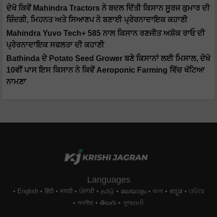
ਦੇਖੋ ਕਿਵੇਂ Mahindra Tractors ਨੇ ਬਦਲ ਦਿੱਤੀ ਕਿਸਾਨ ਸੂਰਜ ਕੁਮਾਰ ਦੀ
ਜ਼ਿੰਦਗੀ, ਮਿਹਨਤ ਅਤੇ ਸਿਆਣਪ ਨੇ ਬਣਾਈ ਪ੍ਰੇਰਨਾਦਾਇਕ ਕਹਾਣੀ
Mahindra Yuvo Tech+ 585 ਨਾਲ ਕਿਸਾਨ ਰਣਜੀਤ ਅਸ਼ੋਕ ਰਾਓ ਦੀ
ਪ੍ਰੇਰਨਾਦਾਇਕ ਸਫਲਤਾ ਦੀ ਕਹਾਣੀ
Bathinda ਦੇ Potato Seed Grower ਬਣੇ ਕਿਸਾਨਾਂ ਲਈ ਮਿਸਾਲ, ਦੇਖੋ
10ਵੀਂ ਪਾਸ ਇਸ ਕਿਸਾਨ ਨੇ ਕਿਵੇਂ Aeroponic Farming ਵਿੱਚ ਖੱਟਿਆ
ਨਾਮਣਾ
Languages
English
हिंदी
मराठी
ਪੰਜਾਬੀ
தமிழ்
മലയാളം
বাংলা
ಕನ್ನಡ
ଓଡିଆ
অসমীয়া
తెలుగు
ગુજરાતી