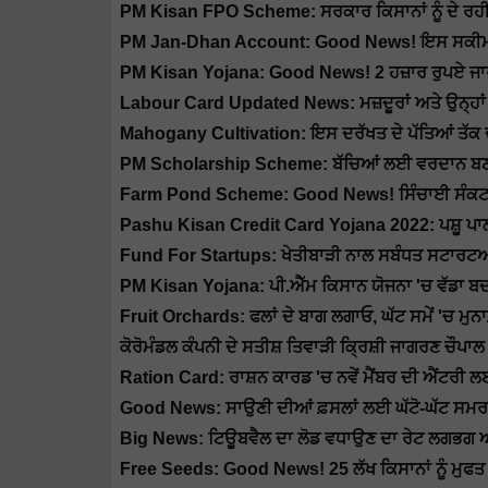
PM Kisan FPO Scheme: ਸਰਕਾਰ ਕਿਸਾਨਾਂ ਨੂੰ ਦੇ ਰਹੀ
PM Jan-Dhan Account: Good News! ਇਸ ਸਕੀਮ ਵਿੱ
PM Kisan Yojana: Good News! 2 ਹਜ਼ਾਰ ਰੁਪਏ ਜਾ
Labour Card Updated News: ਮਜ਼ਦੂਰਾਂ ਅਤੇ ਉਨ੍ਹਾਂ ਦ
Mahogany Cultivation: ਇਸ ਦਰੱਖਤ ਦੇ ਪੱਤਿਆਂ ਤੱਕ ਦੀ ਹ
PM Scholarship Scheme: ਬੱਚਿਆਂ ਲਈ ਵਰਦਾਨ ਬਣੀ
Farm Pond Scheme: Good News! ਸਿੰਚਾਈ ਸੰਕਟ ਤੋਂ ਮ
Pashu Kisan Credit Card Yojana 2022: ਪਸ਼ੂ ਪ
Fund For Startups: ਖੇਤੀਬਾੜੀ ਨਾਲ ਸਬੰਧਤ ਸਟਾਰਟਅਪ
PM Kisan Yojana: ਪੀ.ਐੱਮ ਕਿਸਾਨ ਯੋਜਨਾ 'ਚ ਵੱਡਾ ਬਦ
Fruit Orchards: ਫਲਾਂ ਦੇ ਬਾਗ ਲਗਾਓ, ਘੱਟ ਸਮੇਂ 'ਚ ਮੁਨਾ
ਕੋਰੋਮੰਡਲ ਕੰਪਨੀ ਦੇ ਸਤੀਸ਼ ਤਿਵਾੜੀ ਕ੍ਰਿਸ਼ੀ ਜਾਗਰਣ ਚੌਪਾਲ 
Ration Card: ਰਾਸ਼ਨ ਕਾਰਡ 'ਚ ਨਵੇਂ ਮੈਂਬਰ ਦੀ ਐਂ
Good News: ਸਾਉਣੀ ਦੀਆਂ ਫ਼ਸਲਾਂ ਲਈ ਘੱਟੋ-ਘੱਟ ਸਮਰਥਨ 
Big News: ਟਿਊਬਵੈਲ ਦਾ ਲੋਡ ਵਧਾਉਣ ਦਾ ਰੇਟ ਲਗਭਗ ਅੱਧਾ
Free Seeds: Good News! 25 ਲੱਖ ਕਿਸਾਨਾਂ ਨੂੰ ਮੁਫਤ 