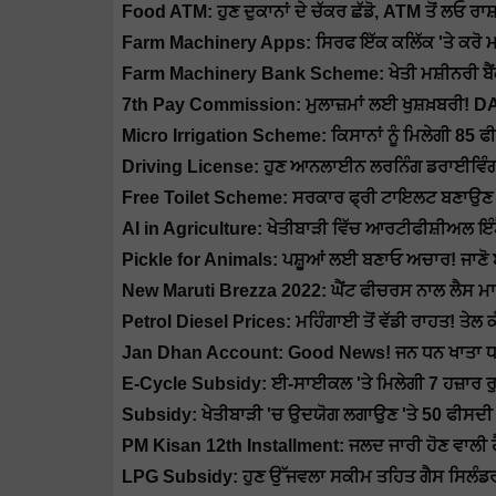
Food ATM: ਹੁਣ ਦੁਕਾਨਾਂ ਦੇ ਚੱਕਰ ਛੱਡੋ, ATM ਤੋਂ ਲਓ ਰਾ
Farm Machinery Apps: ਸਿਰਫ ਇੱਕ ਕਲਿੱਕ 'ਤੇ ਕਰੋ ਮਸ਼ੀਨ
Farm Machinery Bank Scheme: ਖੇਤੀ ਮਸ਼ੀਨਰੀ ਬੈਂਕ 
7th Pay Commission: ਮੁਲਾਜ਼ਮਾਂ ਲਈ ਖੁਸ਼ਖ਼ਬਰੀ! DA
Micro Irrigation Scheme: ਕਿਸਾਨਾਂ ਨੂੰ ਮਿਲੇਗੀ 85 ਫ
Driving License: ਹੁਣ ਆਨਲਾਈਨ ਲਰਨਿੰਗ ਡਰਾਈਵਿੰਗ 
Free Toilet Scheme: ਸਰਕਾਰ ਫ੍ਰੀ ਟਾਇਲਟ ਬਣਾਉਣ ਲਈ
AI in Agriculture: ਖੇਤੀਬਾੜੀ ਵਿੱਚ ਆਰਟੀਫੀਸ਼ੀਅਲ ਇੰਟੈ
Pickle for Animals: ਪਸ਼ੂਆਂ ਲਈ ਬਣਾਓ ਅਚਾਰ! ਜਾਣੋ 
New Maruti Brezza 2022: ਘੈਂਟ ਫੀਚਰਸ ਨਾਲ ਲੈਸ ਮਾਰੂਤ
Petrol Diesel Prices: ਮਹਿੰਗਾਈ ਤੋਂ ਵੱਡੀ ਰਾਹਤ! ਤੇਲ ਕੰ
Jan Dhan Account: Good News! ਜਨ ਧਨ ਖਾਤਾ ਧਾਰਕਾਂ
E-Cycle Subsidy: ਈ-ਸਾਈਕਲ 'ਤੇ ਮਿਲੇਗੀ 7 ਹਜ਼ਾਰ ਰੁਪ
Subsidy: ਖੇਤੀਬਾੜੀ 'ਚ ਉਦਯੋਗ ਲਗਾਉਣ 'ਤੇ 50 ਫੀਸਦੀ ਤ
PM Kisan 12th Installment: ਜਲਦ ਜਾਰੀ ਹੋਣ ਵਾਲੀ ਹ
LPG Subsidy: ਹੁਣ ਉੱਜਵਲਾ ਸਕੀਮ ਤਹਿਤ ਗੈਸ ਸਿਲੰਡਰ 