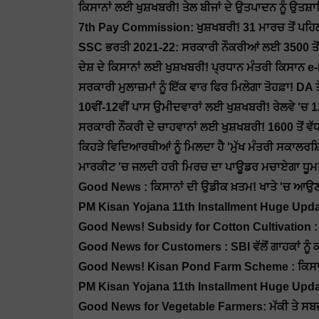
ਕਿਸਾਨਾਂ ਲਈ ਖੁਸ਼ਖਬਰੀ! ਤੇਲ ਬੀਜਾਂ ਦੇ ਉਤਪਾਦਨ ਨੂੰ ਉਤਸ਼
7th Pay Commission: ਖੁਸ਼ਖਬਰੀ! 31 ਮਾਰਚ ਤੋਂ ਪਹਿਲ
SSC ਭਰਤੀ 2021-22: ਸਰਕਾਰੀ ਨੌਕਰੀਆਂ ਲਈ 3500 ਤੋ
ਦੇਸ਼ ਦੇ ਕਿਸਾਨਾਂ ਲਈ ਖੁਸ਼ਖਬਰੀ! ਪ੍ਰਧਾਨ ਮੰਤਰੀ ਕਿਸਾ
ਸਰਕਾਰੀ ਮੁਲਾਜ਼ਮਾਂ ਨੂੰ ਇੱਕ ਵਾਰ ਫਿਰ ਮਿਲੇਗਾ ਤੋਹਫ਼ਾ! DA
10ਵੀਂ-12ਵੀਂ ਪਾਸ ਉਮੀਦਵਾਰਾਂ ਲਈ ਖੁਸ਼ਖਬਰੀ! ਰੇਲਵੇ '
ਸਰਕਾਰੀ ਨੌਕਰੀ ਦੇ ਚਾਹਵਾਨਾਂ ਲਈ ਖੁਸ਼ਖਬਰੀ! 1600 ਤੋਂ ਵ
ਕਿਹੜੇ ਵਿਦਿਆਰਥੀਆਂ ਨੂੰ ਮਿਲਦਾ ਹੈ 'ਮੁੱਖ ਮੰਤਰੀ ਸਕਾਲਰਸ
ਮਾਰਕੀਟ 'ਚ ਜਲਦੀ ਹਰੀ ਮਿਰਚ ਦਾ ਪਾਊਡਰ ਮਚਾਏਗਾ ਧੂਮ! 
Good News : ਕਿਸਾਨਾਂ ਦੀ ਉਡੀਕ ਖ਼ਤਮ! ਖਾਤੇ 'ਚ ਆਉਣ 
PM Kisan Yojana 11th Installment Huge Update: ਜ
Good News! Subsidy for Cotton Cultivation
Good News for Customers : SBI ਵੱਲੋਂ ਗਾਹਕਾਂ ਨੂੰ ਕ
Good News! Kisan Pond Farm Scheme : ਕਿਸਾਨਾਂ 
PM Kisan Yojana 11th Installment Huge Update :
Good News for Vegetable Farmers: ਮੱਕੀ ਤੇ ਸਬਜ਼