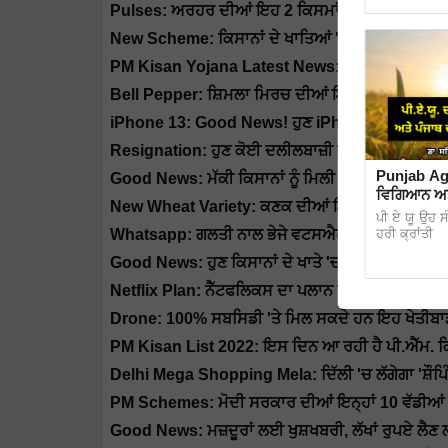
Pulses: ਅਰਹਰ ਦੀਆਂ ਇਹ 2 ਕਿਸਮਾਂ ਦੇਣਗੀਆਂ ਵਾਧੂ ਪੈਦਾ
New Scheme: ਕਿਸਾਨਾਂ ਦੇ ਖਾਤਿਆਂ 'ਚ ਭੇਜੇ ਜਾਣਗੇ 70
PM Kisan Yojana Latest News: ਹੁਣ ਕਿਸਾਨਾਂ ਦੇ 
Bell Pepper: ਸ਼ਿਮਲਾ ਮਿਰਚ ਦੀਆਂ ਇਹ ਕਿਸਮਾਂ ਦੇਣਗੀਆਂ
iPhone 13: Good News! ਹੁਣ iPhone 13 ਅਤੇ iP
Resignation: ਹੁਣ ਕੋਈ ਦਲੀਲਬਾਜ਼ੀ ਨਹੀਂ! ਅਸਤੀਫੇ ਤੋਂ 2
Punjab Agr
Good News: ਮੱਕੀ ਕਿਸਾਨਾਂ ਨੂੰ ਮਿਲੀ ਰਾਹਤ! ਮੁਆਵਜ਼ੇ ਨੂੰ
ਵਿਗਿਆਨ ਅਤੇ
New Wheat Variety: ਕਣਕ ਦੀਆਂ ਇਹ ਕਿਸਮਾਂ ਸਾਲ 20
ਪੀ ਏ ਯੂ ਉਹ ਸੰ
Whatsapp: ਗਲਤੀ ਨਾਲ ਭੇਜੇ ਵਟਸਐਪ ਮੈਸੇਜ 2 ਦਿਨ ਬਾਅਦ
ਹਰੀ ਕ੍ਰਾਂਤੀ
Good News: ਹੁਣ ਕਿਸਾਨਾਂ ਦੇ ਖਾਤੇ 'ਚ ਭੇਜੇ ਜਾਣਗੇ 50000 
Netflix Plan: ਨੈੱਟਫਲਿਕਸ ਦਾ ਪਲਾਨ ਹੋਵੇਗਾ ਸਸਤਾ, ਘੱਟ 
Drone: 100% ਸਬਸਿਡੀ 'ਤੇ ਮਿਲ ਸਕਦੇ ਹਨ ਇਹ ਖੇਤੀਬਾੜੀ 
PM Kisan List 2022: ਇਸ ਦਿਨ ਆ ਰਹੀ ਹੈ ਪੀ.ਐੱਮ. ਕ
Delhi Mega Shopping Mela: ਦਿੱਲੀ 'ਚ ਲੱਗੇਗਾ 'ਸ਼ੌਪਿੰ
PM Schemes: ਮੋਦੀ ਸਰਕਾਰ ਦੀਆਂ ਇਨ੍ਹਾਂ 10 ਵੱਡੀਆਂ ਸਕ
Good News: ਮਜ਼ਦੂਰਾਂ ਲਈ ਖੁਸ਼ਖਬਰੀ, ਲੱਖਾਂ ਰੁਪਏ ਲ