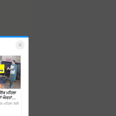
×
ਇੱਕ ਮਹਿਲਾ
ਾਂ ਔਰਤਾਂ
 ਉਸ ਮਹਿਲਾ ਲਈ