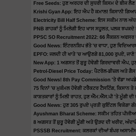
Free Seeds: ਹੁਣ ਅਰਹਰ ਦੀ ਸੁਧਰੀ ਕਿਸਮ ਦੇ ਬੀਜ ਲੈਣ
Krishi Gyan App: ਇਹ ਐਪ ਹੈ ਕਮਾਲ! ਕਿਸਾਨੀ ਗਿਆਨ ਦ
Electricity Bill Half Scheme: ਇਸ ਸਕੀਮ ਨਾਲ ਅੱਧਾ ਹੋ
PNB ਗਾਹਕਾਂ ਨੂੰ ਮਿਲੇਗੀ ਇਹ ਖਾਸ ਸਹੂਲਤ, ਪਲਕ ਝਪਕਦੇ ਹ
PPSC SO Recruitment 2022: 66 ਸੈਕਸ਼ਨ ਅਫਸਰ 
Good News: ਇੰਟਰਨਸ਼ਿਪ ਭੱਤੇ 'ਚ ਵਾਧਾ, ਹੁਣ ਵਿਦਿਆਰਥ
EPFO: ਜਲਦੀ ਹੀ ਖਾਤੇ 'ਚ ਆਉਣਗੇ 81,000 ਰੁਪਏ, ਜਾਣੋ 
New App: 1 ਅਗਸਤ ਤੋਂ ਸ਼ੁਰੂ ਹੋਵੇਗੀ ਗਿਰਦਾਵਰੀ ਐਪ, ਹੁਣ 
Petrol-Diesel Price Today: ਪੈਟਰੋਲ-ਡੀਜ਼ਲ ਅਤੇ ਗੈ
Good News! 8th Pay Commission 'ਤੇ ਵੱਡਾ ਅਪਡੇਟ, 
75 ਦਿਨਾਂ 'ਚ ਮੁਕੰਮਲ ਹੋਵੇਗੀ ਟਰੈਕਟਰ ਟੈਸਟਿੰਗ, ਕਿਸਾਨ ਤੇ 
ਕਾਸ਼ਤਕਾਰਾਂ ਨੂੰ ਮਿਲੀ ਰਾਹਤ, ਹੁਣ ਐੱਮ.ਐੱਸ.ਪੀ 'ਤੇ ਮੂੰਗੀ ਦ
Good News: ਹੁਣ 305 ਰੁਪਏ ਪ੍ਰਤੀ ਕੁਇੰਟਲ ਵਿਕੇਗਾ ਗੰਨਾ
Ayushman Bharat Scheme: ਸਕੀਮ ਤਹਿਤ ਪੀਜੀਆਈ ਚੰਡ
8 ਅਗਸਤ ਤੋਂ ਸ਼ੁਰੂ ਹੋਵੇਗੀ ਮੂੰਗੀ ਅਤੇ ਉੜਦ ਦੀ ਖਰੀਦ, ਅੰਦਾਜ਼ੇ 
PSSSB Recruitment: ਕਲਰਕਾਂ ਦੀਆਂ ਬੰਪਰ ਅਸਾਮੀਆ