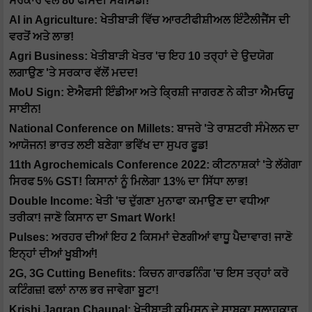
ਸਰਕਾਰ ਵੱਲੋਂ 80 ਫੀਸਦੀ ਸਬਸਿਡੀ!
AI in Agriculture: ਖੇਤੀਬਾੜੀ ਵਿੱਚ ਆਰਟੀਫੀਸ਼ੀਅਲ ਇੰਟੈਲੀਜੈਂਸ ਦੀ
ਵਰਤੋਂ ਅਤੇ ਲਾਭ!
Agri Business: ਖੇਤੀਬਾੜੀ ਖੇਤਰ 'ਚ ਇਹ 10 ਤਰ੍ਹਾਂ ਦੇ ਉਦਯੋਗ
ਲਗਾਉਣ 'ਤੇ ਸਰਕਾਰ ਵੱਲੋਂ ਮਦਦ!
MoU Sign: ਏਐਫਸੀ ਇੰਡੀਆ ਅਤੇ ਕ੍ਰਿਸ਼ੀ ਜਾਗਰਣ ਨੇ ਕੀਤਾ ਐਮਓਯੂ
ਸਾਈਨ!
National Conference on Millets: ਬਾਜਰੇ 'ਤੇ ਰਾਸ਼ਟਰੀ ਸੰਮੇਲਨ ਦਾ
ਆਯੋਜਨ! ਭਾਰਤ ਲਈ ਬਣੇਗਾ ਭਵਿੱਖ ਦਾ ਸੁਪਰ ਫੂਡ!
11th Agrochemicals Conference 2022: ਕੀਟਨਾਸ਼ਕਾਂ 'ਤੇ ਲੱਗੇਗਾ
ਸਿਰਫ 5% GST! ਕਿਸਾਨਾਂ ਨੂੰ ਮਿਲੇਗਾ 13% ਦਾ ਸਿੱਧਾ ਲਾਭ!
Double Income: ਖੇਤੀ 'ਚ ਦੁੱਗਣਾ ਮੁਨਾਫਾ ਕਮਾਉਣ ਦਾ ਵਧੀਆ
ਤਰੀਕਾ! ਜਾਣੋ ਕਿਸਾਨ ਦਾ Smart Work!
Pulses: ਅਰਹਰ ਦੀਆਂ ਇਹ 2 ਕਿਸਮਾਂ ਦੇਣਗੀਆਂ ਵਾਧੂ ਪੈਦਾਵਾਰ! ਜਾਣੋ
ਇਨ੍ਹਾਂ ਦੀਆਂ ਖੂਬੀਆਂ!
2G, 3G Cutting Benefits: ਕਿਚਨ ਗਾਰਡਨਿੰਗ 'ਚ ਇਸ ਤਰ੍ਹਾਂ ਕਰੋ
ਕਟਿੰਗਜ਼! ਫਲਾਂ ਨਾਲ ਭਰ ਜਾਵੇਗਾ ਬੂਟਾ!
Krishi Jagran Chaupal: ਖੇਤੀਬਾੜੀ ਕਮਿਸ਼ਨ ਦੇ ਸਾਬਕਾ ਸਲਾਹਕਾਰ