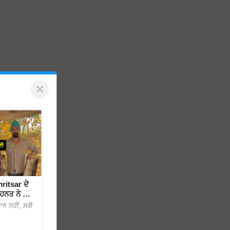
×
ritsar ਦੇ
ਤ ਨੇ ਕਿਵੇਂ
 ਨਹੀਂ, ਸਗੋਂ